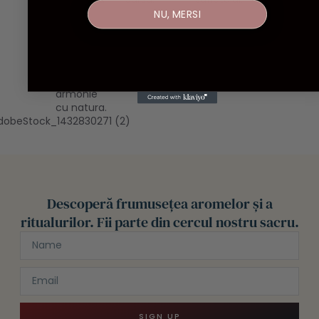
tu să
moment
NU, MERSI
primești
sacru al suf
doar ceea
ce este
autentic,
sacru și în
armonie
cu natura.
Descoperă frumusețea aromelor și a
ritualurilor. Fii parte din cercul nostru sacru.
SIGN UP