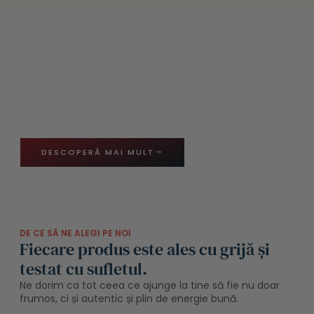
Lumină, ritual și armonie, oriunde,
oricând.
Fiecare obiect este ales cu grijă și testat cu sufletul.
Aici, dorința se împletește cu energia sacră, iar fiecare
clipă devine un ritual de lumină și manifestare
pentru sufletul tău.
DESCOPERĂ MAI MULT
DE CE SĂ NE ALEGI PE NOI
Fiecare produs este ales cu grijă și
testat cu sufletul.
Ne dorim ca tot ceea ce ajunge la tine să fie nu doar
frumos, ci și autentic și plin de energie bună.