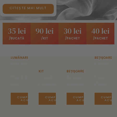
CITEȘTE MAI MULT
35 lei
90 lei
30 lei
40 lei
/BUCATĂ
/KIT
/PACHET
/PACHET
LUMÂNARE
BEȚIȘOARE
Patchouli
Ritual
-
–
KIT
BEȚIȘOARE
Pământ
Ritual
Botanice
Lună
viu
Prosperitate
Magnolie
Plină
CUMPĂRĂ
CUMPĂRĂ
CUMPĂRĂ
CUMPĂR
ACUM
ACUM
ACUM
ACUM