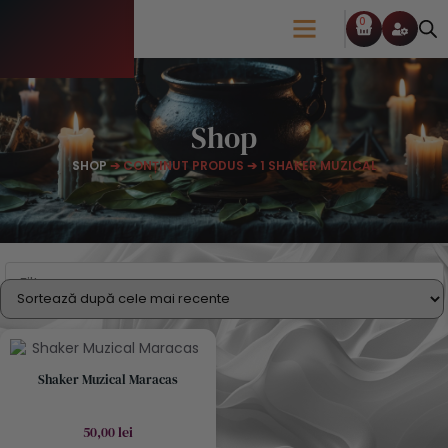
0
Despre Mine
Shop
SHOP
➔ CONȚINUT PRODUS ➔ 1 SHAKER MUZICAL
Filtru
Shaker Muzical Maracas
50,00
lei