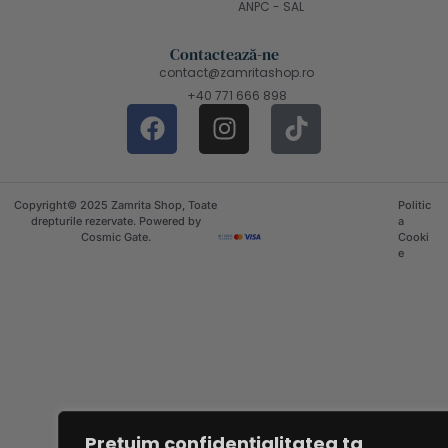
ANPC - SAL
Contactează-ne
contact@zamritashop.ro
+40 771 666 898
Copyright© 2025 Zamrita Shop, Toate
Politic
drepturile rezervate. Powered by
a
Cosmic Gate.
Cooki
e
Prețuim confidențialitatea ta