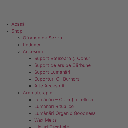
Acasă
Shop
Ofrande de Sezon
Reduceri
Accesorii
Suport Bețișoare și Conuri
Suport de ars pe Cărbune
Suport Lumânări
Suporturi Oil Burners
Alte Accesorii
Aromaterapie
Lumânări – Colecția Tellura
Lumânări Ritualice
Lumânări Organic Goodness
Wax Melts
Uleiuri Esentiale