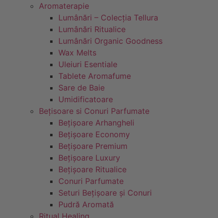
Aromaterapie
Lumânări – Colecția Tellura
Lumânări Ritualice
Lumânări Organic Goodness
Wax Melts
Uleiuri Esentiale
Tablete Aromafume
Sare de Baie
Umidificatoare
Bețisoare si Conuri Parfumate
Bețișoare Arhangheli
Bețișoare Economy
Bețișoare Premium
Bețișoare Luxury
Bețișoare Ritualice
Conuri Parfumate
Seturi Bețișoare și Conuri
Pudră Aromată
Ritual Healing