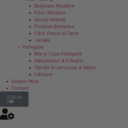
Bețișoare Ritualice
Kituri Ritualice
Sound Healing
Produse Șamanice
Cărți Oracol și Tarot
Jurnale
Fumigație
Bile și Cupe Fumigație
Mănunchiuri & Frânghii
Tămâie & Lemnoase & Rășini
Cărbune
Despre Mine
Contact
0,00
lei
0