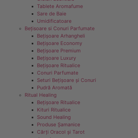
Tablete Aromafume
Sare de Baie
Umidificatoare
Bețisoare si Conuri Parfumate
Bețișoare Arhangheli
Bețișoare Economy
Bețișoare Premium
Bețișoare Luxury
Bețișoare Ritualice
Conuri Parfumate
Seturi Bețișoare și Conuri
Pudră Aromată
Ritual Healing
Bețișoare Ritualice
Kituri Ritualice
Sound Healing
Produse Șamanice
Cărți Oracol și Tarot