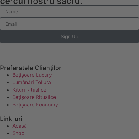
cercul nostru sacru.
Sign Up
Preferatele Clienților
Bețișoare Luxury
Lumânări Tellura
Kituri Ritualice
Bețișoare Ritualice
Bețișoare Economy
Link-uri
Acasă
Shop