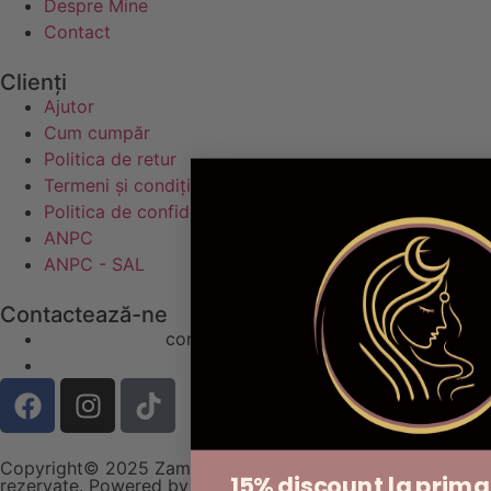
Despre Mine
Contact
Clienți
Ajutor
Cum cumpăr
Politica de retur
Termeni și condiții
Politica de confidențialitate
ANPC
ANPC - SAL
Contactează-ne
contact@zamritashop.ro
+40 771 666 898
Copyright© 2025 Zamrita Shop, Toate drepturile
15% discount la pri
rezervate. Powered by Cosmic Gate.