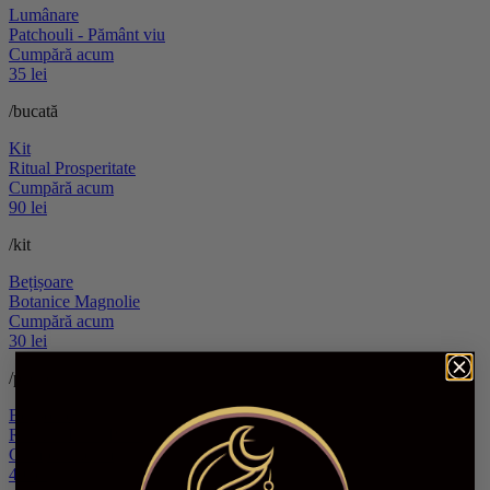
Lumânare
Patchouli - Pământ viu
Cumpără acum
35 lei
/bucată
Kit
Ritual Prosperitate
Cumpără acum
90 lei
/kit
Bețișoare
Botanice Magnolie
Cumpără acum
30 lei
/pachet
Bețișoare
Ritual – Lună Plină
Cumpără acum
40 lei