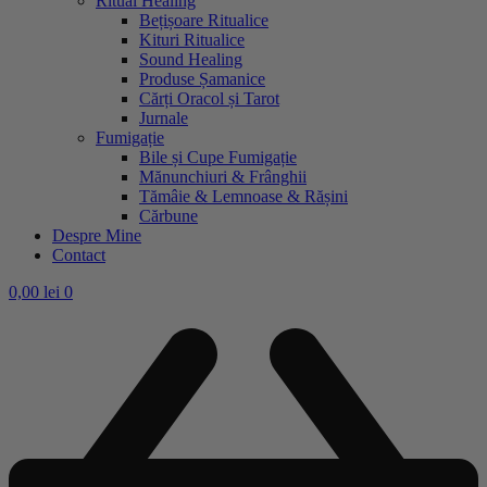
Ritual Healing
Bețișoare Ritualice
Kituri Ritualice
Sound Healing
Produse Șamanice
Cărți Oracol și Tarot
Jurnale
Fumigație
Bile și Cupe Fumigație
Mănunchiuri & Frânghii
Tămâie & Lemnoase & Rășini
Cărbune
Despre Mine
Contact
0,00
lei
0