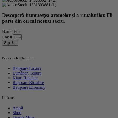
Descoperă frumusețea aromelor și a ritualurilor. Fii
parte din cercul nostru sacru.
Name
Email
Sign Up
Preferatele Clienților
Bețișoare Luxury
Lumânări Tellura
Kituri Ritualice
Bețișoare Ritualice
Bețișoare Economy
Link-uri
Acasă
Shop
Despre Mine