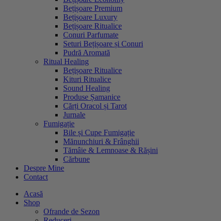
Bețișoare Premium
Bețișoare Luxury
Bețișoare Ritualice
Conuri Parfumate
Seturi Bețișoare și Conuri
Pudră Aromată
Ritual Healing
Bețișoare Ritualice
Kituri Ritualice
Sound Healing
Produse Șamanice
Cărți Oracol și Tarot
Jurnale
Fumigație
Bile și Cupe Fumigație
Mănunchiuri & Frânghii
Tămâie & Lemnoase & Rășini
Cărbune
Despre Mine
Contact
Acasă
Shop
Ofrande de Sezon
Reduceri