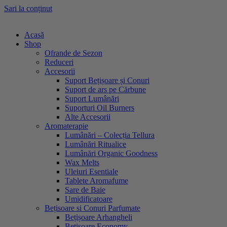
Sari la conținut
Acasă
Shop
Ofrande de Sezon
Reduceri
Accesorii
Suport Bețișoare și Conuri
Suport de ars pe Cărbune
Suport Lumânări
Suporturi Oil Burners
Alte Accesorii
Aromaterapie
Lumânări – Colecția Tellura
Lumânări Ritualice
Lumânări Organic Goodness
Wax Melts
Uleiuri Esentiale
Tablete Aromafume
Sare de Baie
Umidificatoare
Bețisoare si Conuri Parfumate
Bețișoare Arhangheli
Bețișoare Economy