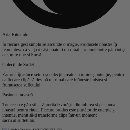
Arta Ritualului
În fiecare gest simplu se ascunde o magie. Produsele noastre îți
reamintesc că viața însăși poate fi un ritual – o punte între pământ și
cer, între tine și Sursă.
Colecții de Suflet
Zamrita îți aduce seturi și colecții create cu iubire și intenție, pentru
ca fiecare clipă să devină un ritual care hrănește liniștea și
frumusețea sufletului.
Pasiunea noastră
Tot ceea ce găsești la Zamrita izvorăște din iubirea și pasiunea
noastră pentru ritual. Fiecare produs este purtător de energie și
intenție, menit să-ți transforme clipa într-un moment
sacru al sufletului.