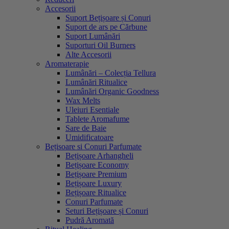
Accesorii
Suport Bețișoare și Conuri
Suport de ars pe Cărbune
Suport Lumânări
Suporturi Oil Burners
Alte Accesorii
Aromaterapie
Lumânări – Colecția Tellura
Lumânări Ritualice
Lumânări Organic Goodness
Wax Melts
Uleiuri Esentiale
Tablete Aromafume
Sare de Baie
Umidificatoare
Bețisoare si Conuri Parfumate
Bețișoare Arhangheli
Bețișoare Economy
Bețișoare Premium
Bețișoare Luxury
Bețișoare Ritualice
Conuri Parfumate
Seturi Bețișoare și Conuri
Pudră Aromată