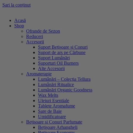
Sari la conținut
Acasă
Shop
Ofrande de Sezon
Reduceri
Accesorii
Suport Bețișoare și Conuri
Suport de ars pe Cărbune
Suport Lumânări
Suporturi Oil Burners
Alte Accesorii
Aromaterapie
Lumânări – Colecția Tellura
Lumânări Ritualice
Lumânări Organic Goodness
Wax Melts
Uleiuri Esentiale
Tablete Aromafume
Sare de Baie
Umidificatoare
Bețisoare si Conuri Parfumate
Bețișoare Arhangheli
Bețișoare Economy