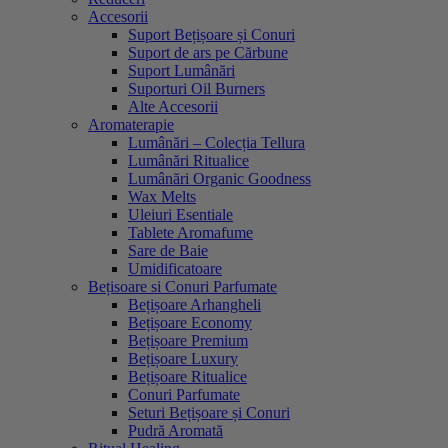
Accesorii
Suport Bețișoare și Conuri
Suport de ars pe Cărbune
Suport Lumânări
Suporturi Oil Burners
Alte Accesorii
Aromaterapie
Lumânări – Colecția Tellura
Lumânări Ritualice
Lumânări Organic Goodness
Wax Melts
Uleiuri Esentiale
Tablete Aromafume
Sare de Baie
Umidificatoare
Bețisoare si Conuri Parfumate
Bețișoare Arhangheli
Bețișoare Economy
Bețișoare Premium
Bețișoare Luxury
Bețișoare Ritualice
Conuri Parfumate
Seturi Bețișoare și Conuri
Pudră Aromată