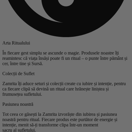
Arta Ritualului
În fiecare gest simplu se ascunde o magie. Produsele noastre îți
reamintesc că viața însăși poate fi un ritual – o punte între pământ și
cer, între tine și Sursă.
Colecții de Suflet
Zamrita îți aduce seturi și colecții create cu iubire și intenție, pentru
ca fiecare clipă să devină un ritual care hrănește liniștea și
frumusețea sufletului.
Pasiunea noastră
Tot ceea ce găsești la Zamrita izvorăște din iubirea și pasiunea
noastră pentru ritual. Fiecare produs este purtător de energie și
intenție, menit să-ți transforme clipa într-un moment
sacru al sufletului.