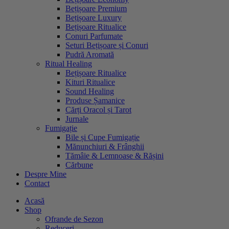
Bețișoare Premium
Bețișoare Luxury
Bețișoare Ritualice
Conuri Parfumate
Seturi Bețișoare și Conuri
Pudră Aromată
Ritual Healing
Bețișoare Ritualice
Kituri Ritualice
Sound Healing
Produse Șamanice
Cărți Oracol și Tarot
Jurnale
Fumigație
Bile și Cupe Fumigație
Mănunchiuri & Frânghii
Tămâie & Lemnoase & Rășini
Cărbune
Despre Mine
Contact
Acasă
Shop
Ofrande de Sezon
Reduceri