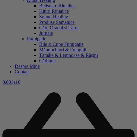
Ritual Healing
Bețișoare Ritualice
Kituri Ritualice
Sound Healing
Produse Șamanice
Cărți Oracol și Tarot
Jurnale
Fumigație
Bile și Cupe Fumigație
Mănunchiuri & Frânghii
Tămâie & Lemnoase & Rășini
Cărbune
Despre Mine
Contact
0,00
lei
0