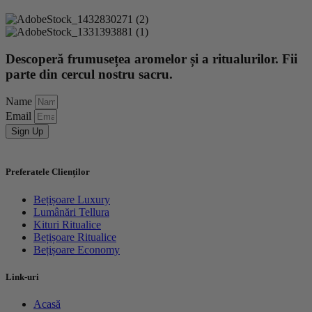
Descoperă frumusețea aromelor și a ritualurilor. Fii
parte din cercul nostru sacru.
Name
Email
Sign Up
Preferatele Clienților
Bețișoare Luxury
Lumânări Tellura
Kituri Ritualice
Bețișoare Ritualice
Bețișoare Economy
Link-uri
Acasă