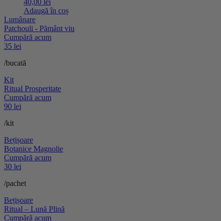
40,00
lei
Adaugă în coș
Lumânare
Patchouli - Pământ viu
Cumpără acum
35 lei
/bucată
Kit
Ritual Prosperitate
Cumpără acum
90 lei
/kit
Bețișoare
Botanice Magnolie
Cumpără acum
30 lei
/pachet
Bețișoare
Ritual – Lună Plină
Cumpără acum