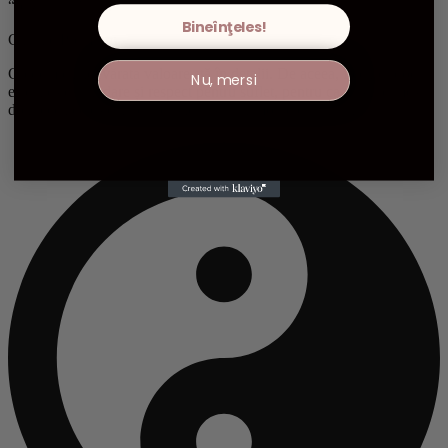
“buzunarul” tău.
Bineînţeles!
Calitate Premium
Credem că adevărata valoare stă în detalii. De aceea, fiecare produs
Nu, mersi
este ales cu răbdare și respect pentru suflet, pentru ca tu să primești
doar ceea ce este autentic, sacru și în armonie cu natura.