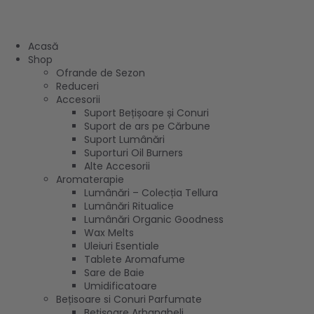
Acasă
Shop
Ofrande de Sezon
Reduceri
Accesorii
Suport Bețișoare și Conuri
Suport de ars pe Cărbune
Suport Lumânări
Suporturi Oil Burners
Alte Accesorii
Aromaterapie
Lumânări – Colecția Tellura
Lumânări Ritualice
Lumânări Organic Goodness
Wax Melts
Uleiuri Esentiale
Tablete Aromafume
Sare de Baie
Umidificatoare
Bețisoare si Conuri Parfumate
Bețișoare Arhangheli