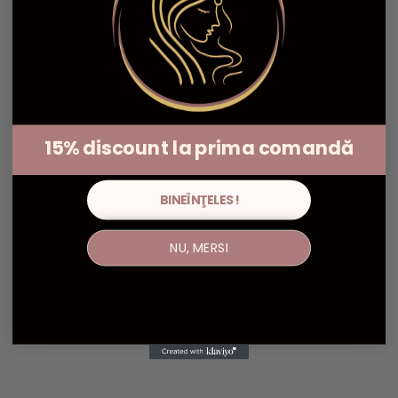
15% discount la prima comandă
BINEÎNŢELES!
NU, MERSI