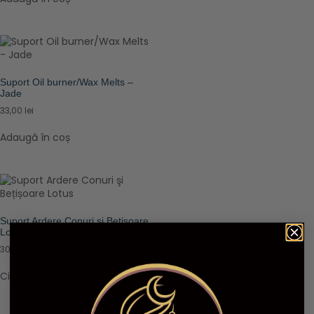
Suport Oil burner/Wax Melts –
Jade
33,00
lei
Adaugă în coș
Suport Ardere Conuri şi Bețișoare
Lotus
30,00
lei
Citește mai mult