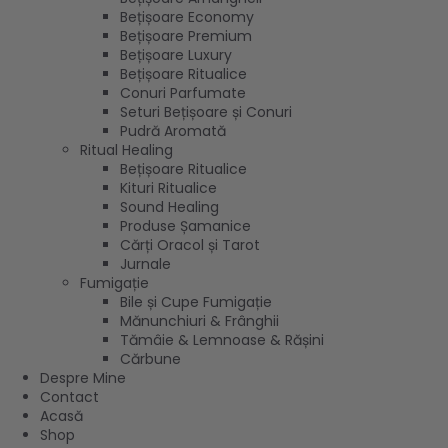
Bețișoare Economy
Bețișoare Premium
Bețișoare Luxury
Bețișoare Ritualice
Conuri Parfumate
Seturi Bețișoare și Conuri
Pudră Aromată
Ritual Healing
Bețișoare Ritualice
Kituri Ritualice
Sound Healing
Produse Șamanice
Cărți Oracol și Tarot
Jurnale
Fumigație
Bile și Cupe Fumigație
Mănunchiuri & Frânghii
Tămâie & Lemnoase & Rășini
Cărbune
Despre Mine
Contact
Acasă
Shop