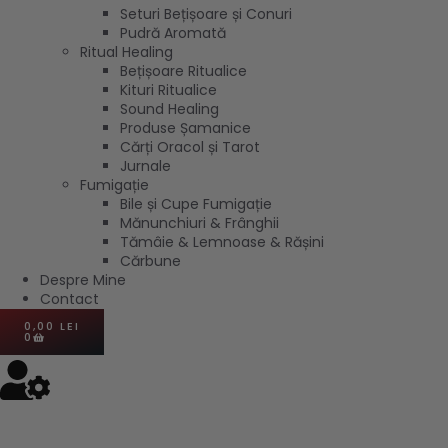
Seturi Bețișoare și Conuri
Pudră Aromată
Ritual Healing
Bețișoare Ritualice
Kituri Ritualice
Sound Healing
Produse Șamanice
Cărți Oracol și Tarot
Jurnale
Fumigație
Bile și Cupe Fumigație
Mănunchiuri & Frânghii
Tămâie & Lemnoase & Rășini
Cărbune
Despre Mine
Contact
0,00
LEI
0