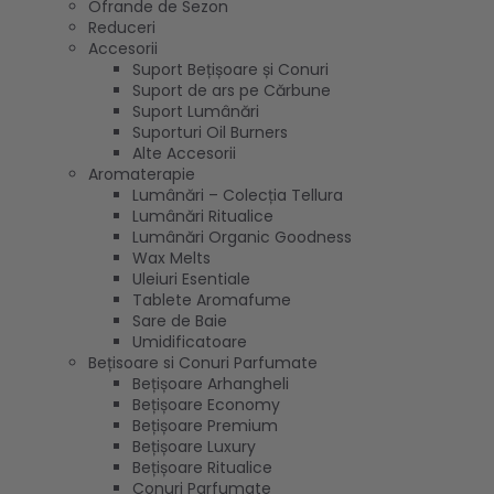
Ofrande de Sezon
Reduceri
Accesorii
Suport Bețișoare și Conuri
Suport de ars pe Cărbune
Suport Lumânări
Suporturi Oil Burners
Alte Accesorii
Aromaterapie
Lumânări – Colecția Tellura
Lumânări Ritualice
Lumânări Organic Goodness
Wax Melts
Uleiuri Esentiale
Tablete Aromafume
Sare de Baie
Umidificatoare
Bețisoare si Conuri Parfumate
Bețișoare Arhangheli
Bețișoare Economy
Bețișoare Premium
Bețișoare Luxury
Bețișoare Ritualice
Conuri Parfumate