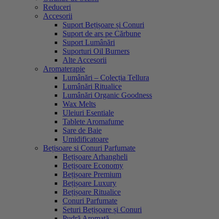
Reduceri
Accesorii
Suport Bețișoare și Conuri
Suport de ars pe Cărbune
Suport Lumânări
Suporturi Oil Burners
Alte Accesorii
Aromaterapie
Lumânări – Colecția Tellura
Lumânări Ritualice
Lumânări Organic Goodness
Wax Melts
Uleiuri Esentiale
Tablete Aromafume
Sare de Baie
Umidificatoare
Bețisoare si Conuri Parfumate
Bețișoare Arhangheli
Bețișoare Economy
Bețișoare Premium
Bețișoare Luxury
Bețișoare Ritualice
Conuri Parfumate
Seturi Bețișoare și Conuri
Pudră Aromată