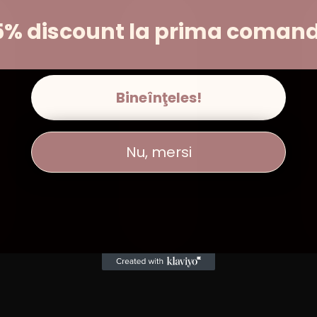
5% discount la prima coman
Bineînţeles!
Nu, mersi