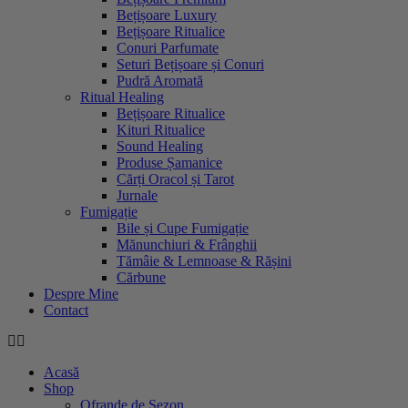
Bețișoare Luxury
Bețișoare Ritualice
Conuri Parfumate
Seturi Bețișoare și Conuri
Pudră Aromată
Ritual Healing
Bețișoare Ritualice
Kituri Ritualice
Sound Healing
Produse Șamanice
Cărți Oracol și Tarot
Jurnale
Fumigație
Bile și Cupe Fumigație
Mănunchiuri & Frânghii
Tămâie & Lemnoase & Rășini
Cărbune
Despre Mine
Contact
Acasă
Shop
Ofrande de Sezon