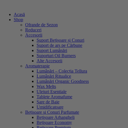
Sari
la
Acasă
conținut
Shop
Ofrande de Sezon
Reduceri
Accesorii
Suport Bețișoare și Conuri
Suport de ars pe Cărbune
Suport Lumânări
Suporturi Oil Burners
Alte Accesorii
Aromaterapie
Lumânări – Colecția Tellura
Lumânări Ritualice
Lumânări Organic Goodness
Wax Melts
Uleiuri Esentiale
Tablete Aromafume
Sare de Baie
Umidificatoare
Bețisoare si Conuri Parfumate
Bețișoare Arhangheli
Bețișoare Economy
Bețișoare Premium