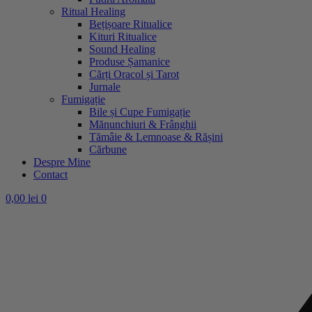
Ritual Healing
Bețișoare Ritualice
Kituri Ritualice
Sound Healing
Produse Șamanice
Cărți Oracol și Tarot
Jurnale
Fumigație
Bile și Cupe Fumigație
Mănunchiuri & Frânghii
Tămâie & Lemnoase & Rășini
Cărbune
Despre Mine
Contact
0,00
lei
0