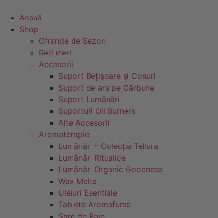
Sari
la
Acasă
conținut
Shop
Ofrande de Sezon
Reduceri
Accesorii
Suport Bețișoare și Conuri
Suport de ars pe Cărbune
Suport Lumânări
Suporturi Oil Burners
Alte Accesorii
Aromaterapie
Lumânări – Colecția Tellura
Lumânări Ritualice
Lumânări Organic Goodness
Wax Melts
Uleiuri Esentiale
Tablete Aromafume
Sare de Baie