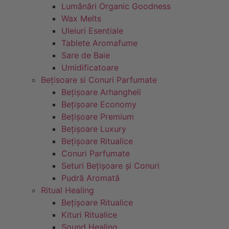
Lumânări Organic Goodness
Wax Melts
Uleiuri Esentiale
Tablete Aromafume
Sare de Baie
Umidificatoare
Bețisoare si Conuri Parfumate
Bețișoare Arhangheli
Bețișoare Economy
Bețișoare Premium
Bețișoare Luxury
Bețișoare Ritualice
Conuri Parfumate
Seturi Bețișoare și Conuri
Pudră Aromată
Ritual Healing
Bețișoare Ritualice
Kituri Ritualice
Sound Healing