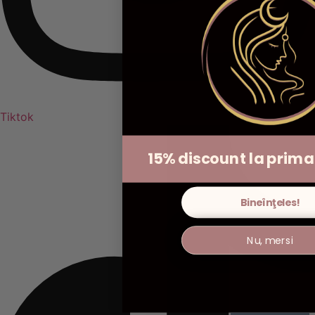
Tiktok
15% discount la pri
Bineînţeles!
Nu, mersi