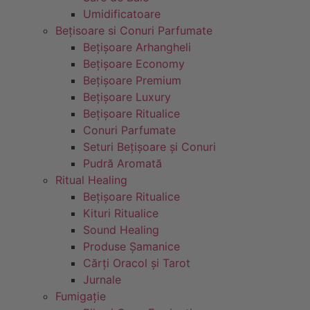
Umidificatoare
Bețisoare si Conuri Parfumate
Bețișoare Arhangheli
Bețișoare Economy
Bețișoare Premium
Bețișoare Luxury
Bețișoare Ritualice
Conuri Parfumate
Seturi Bețișoare și Conuri
Pudră Aromată
Ritual Healing
Bețișoare Ritualice
Kituri Ritualice
Sound Healing
Produse Șamanice
Cărți Oracol și Tarot
Jurnale
Fumigație