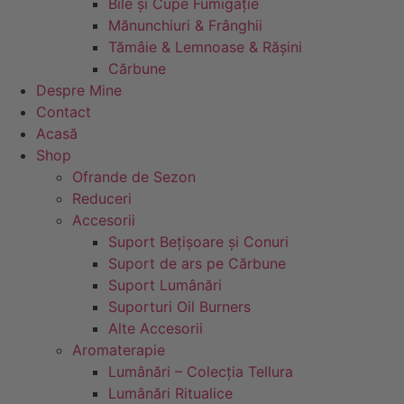
Bile și Cupe Fumigație
Mănunchiuri & Frânghii
Tămâie & Lemnoase & Rășini
Cărbune
Despre Mine
Contact
Acasă
Shop
Ofrande de Sezon
Reduceri
Accesorii
Suport Bețișoare și Conuri
Suport de ars pe Cărbune
Suport Lumânări
Suporturi Oil Burners
Alte Accesorii
Aromaterapie
Lumânări – Colecția Tellura
Lumânări Ritualice