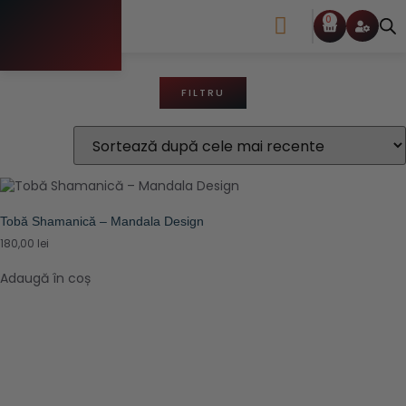
0
Shop
➔ Dimensiuni produs ➔ 20 x 7 cm
Despre Mine
FILTRU
Tobă Shamanică – Mandala Design
180,00
lei
Adaugă în coș