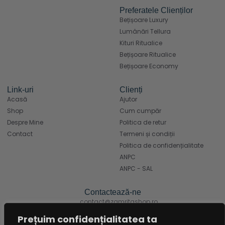
Preferatele Clienților
Bețișoare Luxury
Lumânări Tellura
Kituri Ritualice
Bețișoare Ritualice
Bețișoare Economy
Link-uri
Clienți
Acasă
Ajutor
Shop
Cum cumpăr
Despre Mine
Politica de retur
Contact
Termeni și condiții
Politica de confidențialitate
ANPC
ANPC - SAL
Contactează-ne
contact@zamritashop.ro
+40 771 666 898
Prețuim confidențialitatea ta