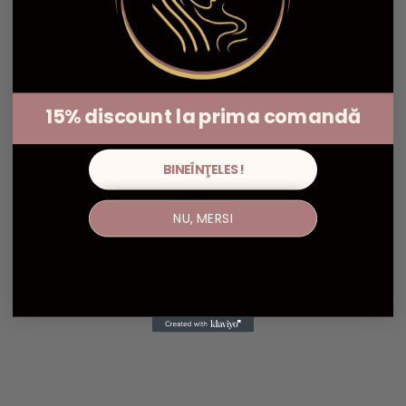
15% discount la prima comandă
BINEÎNŢELES!
NU, MERSI