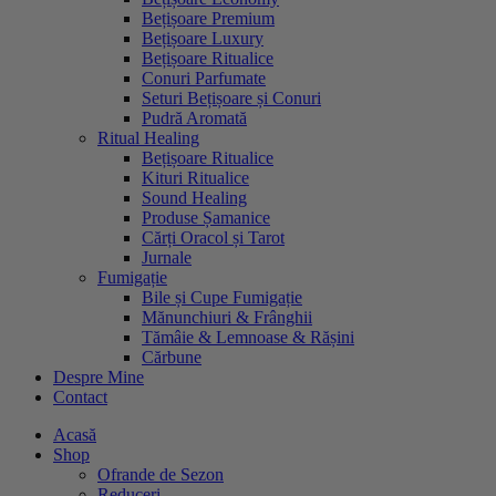
Bețișoare Premium
Bețișoare Luxury
Bețișoare Ritualice
Conuri Parfumate
Seturi Bețișoare și Conuri
Pudră Aromată
Ritual Healing
Bețișoare Ritualice
Kituri Ritualice
Sound Healing
Produse Șamanice
Cărți Oracol și Tarot
Jurnale
Fumigație
Bile și Cupe Fumigație
Mănunchiuri & Frânghii
Tămâie & Lemnoase & Rășini
Cărbune
Despre Mine
Contact
Acasă
Shop
Ofrande de Sezon
Reduceri