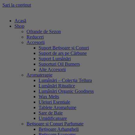
Sari la conținut
Acasă
Shop
Ofrande de Sezon
Reduceri
Accesorii
Suport Bețișoare și Conuri
Suport de ars pe Cărbune
Suport Lumânări
Suporturi Oil Burners
Alte Accesorii
Aromaterapie
Lumânări – Colecția Tellura
Lumânări Ritualice
Lumânări Organic Goodness
Wax Melts
Uleiuri Esentiale
Tablete Aromafume
Sare de Baie
Umidificatoare
Bețisoare si Conuri Parfumate
Bețișoare Arhangheli
Bețișoare Economy