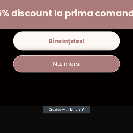
5% discount la prima coman
Bineînţeles!
Nu, mersi