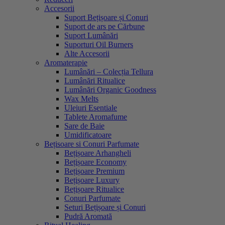
Accesorii
Suport Bețișoare și Conuri
Suport de ars pe Cărbune
Suport Lumânări
Suporturi Oil Burners
Alte Accesorii
Aromaterapie
Lumânări – Colecția Tellura
Lumânări Ritualice
Lumânări Organic Goodness
Wax Melts
Uleiuri Esentiale
Tablete Aromafume
Sare de Baie
Umidificatoare
Bețisoare si Conuri Parfumate
Bețișoare Arhangheli
Bețișoare Economy
Bețișoare Premium
Bețișoare Luxury
Bețișoare Ritualice
Conuri Parfumate
Seturi Bețișoare și Conuri
Pudră Aromată