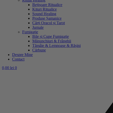
Ritual Healing
Bețișoare Ritualice
Kituri Ritualice
Sound Healing
Produse Șamanice
Cărți Oracol și Tarot
Jurnale
Fumigație
Bile și Cupe Fumigație
Mănunchiuri & Frânghii
Tămâie & Lemnoase & Rășini
Cărbune
Despre Mine
Contact
0,00
lei
0