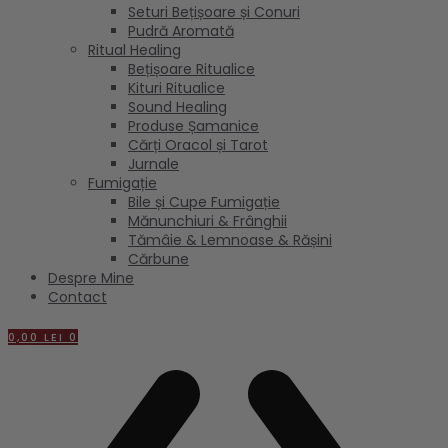
Seturi Bețișoare și Conuri
Pudră Aromată
Ritual Healing
Bețișoare Ritualice
Kituri Ritualice
Sound Healing
Produse Șamanice
Cărți Oracol și Tarot
Jurnale
Fumigație
Bile și Cupe Fumigație
Mănunchiuri & Frânghii
Tămâie & Lemnoase & Rășini
Cărbune
Despre Mine
Contact
0,00
LEI
0