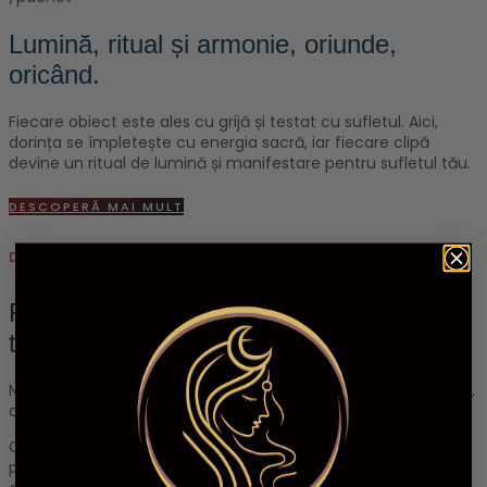
Lumină, ritual și armonie, oriunde,
oricând.
Fiecare obiect este ales cu grijă și testat cu sufletul. Aici,
dorința se împletește cu energia sacră, iar fiecare clipă
devine un ritual de lumină și manifestare pentru sufletul tău.
DESCOPERĂ MAI MULT
DE CE SĂ NE ALEGI PE NOI
Fiecare produs este ales cu grijă și
testat cu sufletul.
Ne dorim ca tot ceea ce ajunge la tine să fie nu doar frumos,
ci și autentic și plin de energie bună.
Credem că sacralitatea trebuie să fie accesibilă, de aceea
prețurile noastre sunt gândite cu atenție, pentru a onora și