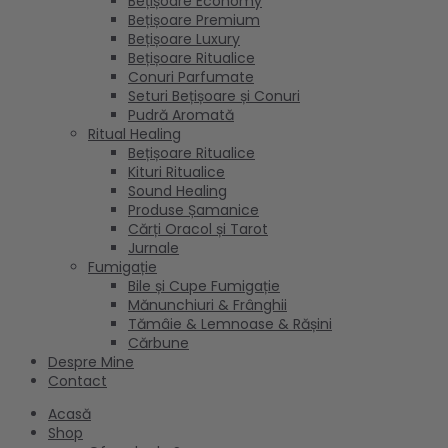
Bețișoare Economy
Bețișoare Premium
Bețișoare Luxury
Bețișoare Ritualice
Conuri Parfumate
Seturi Bețișoare și Conuri
Pudră Aromată
Ritual Healing
Bețișoare Ritualice
Kituri Ritualice
Sound Healing
Produse Șamanice
Cărți Oracol și Tarot
Jurnale
Fumigație
Bile și Cupe Fumigație
Mănunchiuri & Frânghii
Tămâie & Lemnoase & Rășini
Cărbune
Despre Mine
Contact
Acasă
Shop