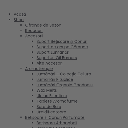
Sari
la
Acasă
conținut
Shop
Ofrande de Sezon
Reduceri
Accesorii
Suport Bețișoare și Conuri
Suport de ars pe Cărbune
Suport Lumânări
Suporturi Oil Burners
Alte Accesorii
Aromaterapie
Lumânări – Colecția Tellura
Lumânări Ritualice
Lumânări Organic Goodness
Wax Melts
Uleiuri Esentiale
Tablete Aromafume
Sare de Baie
Umidificatoare
Bețisoare si Conuri Parfumate
Bețișoare Arhangheli