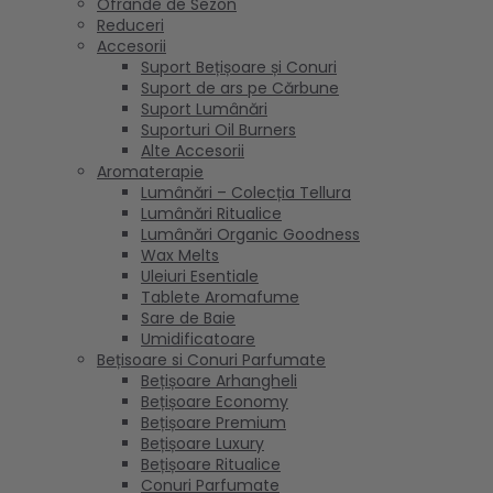
Ofrande de Sezon
Reduceri
Accesorii
Suport Bețișoare și Conuri
Suport de ars pe Cărbune
Suport Lumânări
Suporturi Oil Burners
Alte Accesorii
Aromaterapie
Lumânări – Colecția Tellura
Lumânări Ritualice
Lumânări Organic Goodness
Wax Melts
Uleiuri Esentiale
Tablete Aromafume
Sare de Baie
Umidificatoare
Bețisoare si Conuri Parfumate
Bețișoare Arhangheli
Bețișoare Economy
Bețișoare Premium
Bețișoare Luxury
Bețișoare Ritualice
Conuri Parfumate