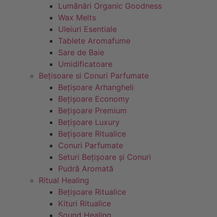
Lumânări Organic Goodness
Wax Melts
Uleiuri Esentiale
Tablete Aromafume
Sare de Baie
Umidificatoare
Bețisoare si Conuri Parfumate
Bețișoare Arhangheli
Bețișoare Economy
Bețișoare Premium
Bețișoare Luxury
Bețișoare Ritualice
Conuri Parfumate
Seturi Bețișoare și Conuri
Pudră Aromată
Ritual Healing
Bețișoare Ritualice
Kituri Ritualice
Sound Healing