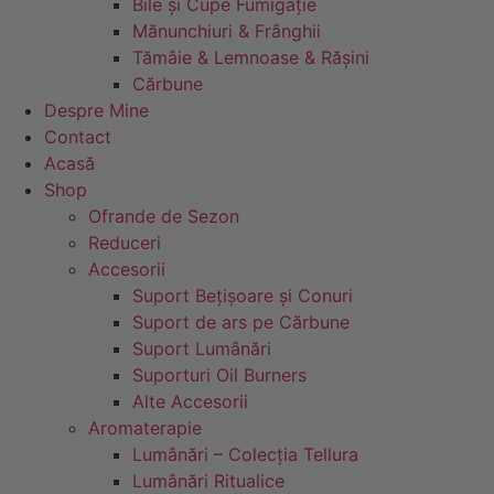
Bile și Cupe Fumigație
Mănunchiuri & Frânghii
Tămâie & Lemnoase & Rășini
Cărbune
Despre Mine
Contact
Acasă
Shop
Ofrande de Sezon
Reduceri
Accesorii
Suport Bețișoare și Conuri
Suport de ars pe Cărbune
Suport Lumânări
Suporturi Oil Burners
Alte Accesorii
Aromaterapie
Lumânări – Colecția Tellura
Lumânări Ritualice