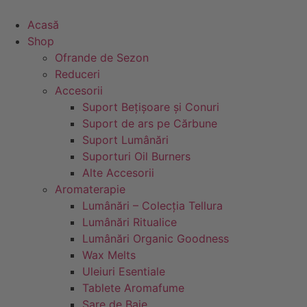
Sari
la
Acasă
conținut
Shop
Ofrande de Sezon
Reduceri
Accesorii
Suport Bețișoare și Conuri
Suport de ars pe Cărbune
Suport Lumânări
Suporturi Oil Burners
Alte Accesorii
Aromaterapie
Lumânări – Colecția Tellura
Lumânări Ritualice
Lumânări Organic Goodness
Wax Melts
Uleiuri Esentiale
Tablete Aromafume
Sare de Baie