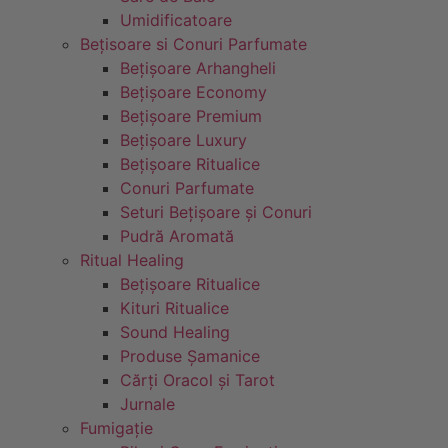
Umidificatoare
Bețisoare si Conuri Parfumate
Bețișoare Arhangheli
Bețișoare Economy
Bețișoare Premium
Bețișoare Luxury
Bețișoare Ritualice
Conuri Parfumate
Seturi Bețișoare și Conuri
Pudră Aromată
Ritual Healing
Bețișoare Ritualice
Kituri Ritualice
Sound Healing
Produse Șamanice
Cărți Oracol și Tarot
Jurnale
Fumigație