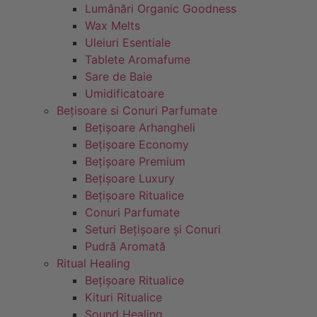
Lumânări Organic Goodness
Wax Melts
Uleiuri Esentiale
Tablete Aromafume
Sare de Baie
Umidificatoare
Bețisoare si Conuri Parfumate
Bețișoare Arhangheli
Bețișoare Economy
Bețișoare Premium
Bețișoare Luxury
Bețișoare Ritualice
Conuri Parfumate
Seturi Bețișoare și Conuri
Pudră Aromată
Ritual Healing
Bețișoare Ritualice
Kituri Ritualice
Sound Healing