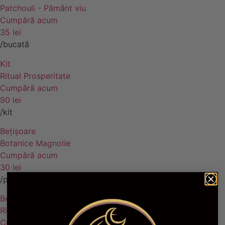
Patchouli - Pământ viu
Cumpără acum
35 lei
/bucată
Kit
Ritual Prosperitate
Cumpără acum
90 lei
/kit
Bețișoare
Botanice Magnolie
Cumpără acum
30 lei
/pachet
Bețișoare
Ritual – Lună Plină
Cumpără acum