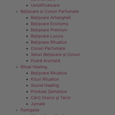
Umidificatoare
Bețisoare si Conuri Parfumate
Bețișoare Arhangheli
Bețișoare Economy
Bețișoare Premium
Bețișoare Luxury
Bețișoare Ritualice
Conuri Parfumate
Seturi Bețișoare și Conuri
Pudră Aromată
Ritual Healing
Bețișoare Ritualice
Kituri Ritualice
Sound Healing
Produse Șamanice
Cărți Oracol și Tarot
Jurnale
Fumigație