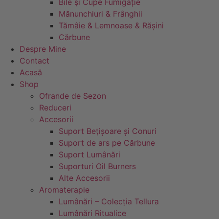
Bile și Cupe Fumigație
Mănunchiuri & Frânghii
Tămâie & Lemnoase & Rășini
Cărbune
Despre Mine
Contact
Acasă
Shop
Ofrande de Sezon
Reduceri
Accesorii
Suport Bețișoare și Conuri
Suport de ars pe Cărbune
Suport Lumânări
Suporturi Oil Burners
Alte Accesorii
Aromaterapie
Lumânări – Colecția Tellura
Lumânări Ritualice