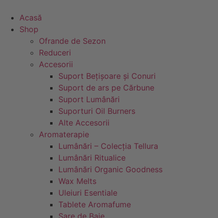
Sari
la
Acasă
conținut
Shop
Ofrande de Sezon
Reduceri
Accesorii
Suport Bețișoare și Conuri
Suport de ars pe Cărbune
Suport Lumânări
Suporturi Oil Burners
Alte Accesorii
Aromaterapie
Lumânări – Colecția Tellura
Lumânări Ritualice
Lumânări Organic Goodness
Wax Melts
Uleiuri Esentiale
Tablete Aromafume
Sare de Baie