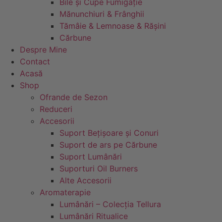
Bile și Cupe Fumigație
Mănunchiuri & Frânghii
Tămâie & Lemnoase & Rășini
Cărbune
Despre Mine
Contact
Acasă
Shop
Ofrande de Sezon
Reduceri
Accesorii
Suport Bețișoare și Conuri
Suport de ars pe Cărbune
Suport Lumânări
Suporturi Oil Burners
Alte Accesorii
Aromaterapie
Lumânări – Colecția Tellura
Lumânări Ritualice