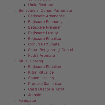
Umidificatoare
Bețisoare si Conuri Parfumate
Bețișoare Arhangheli
Bețișoare Economy
Bețișoare Premium
Bețișoare Luxury
Bețișoare Ritualice
Conuri Parfumate
Seturi Bețișoare și Conuri
Pudră Aromată
Ritual Healing
Bețișoare Ritualice
Kituri Ritualice
Sound Healing
Produse Șamanice
Cărți Oracol și Tarot
Jurnale
Fumigație