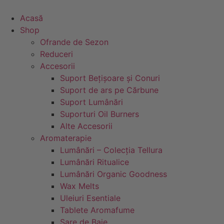
Sari
la
Acasă
conținut
Shop
Ofrande de Sezon
Reduceri
Accesorii
Suport Bețișoare și Conuri
Suport de ars pe Cărbune
Suport Lumânări
Suporturi Oil Burners
Alte Accesorii
Aromaterapie
Lumânări – Colecția Tellura
Lumânări Ritualice
Lumânări Organic Goodness
Wax Melts
Uleiuri Esentiale
Tablete Aromafume
Sare de Baie