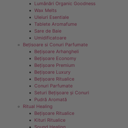
Lumânări Organic Goodness
Wax Melts
Uleiuri Esentiale
Tablete Aromafume
Sare de Baie
Umidificatoare
Bețisoare si Conuri Parfumate
Bețișoare Arhangheli
Bețișoare Economy
Bețișoare Premium
Bețișoare Luxury
Bețișoare Ritualice
Conuri Parfumate
Seturi Bețișoare și Conuri
Pudră Aromată
Ritual Healing
Bețișoare Ritualice
Kituri Ritualice
Sound Healing