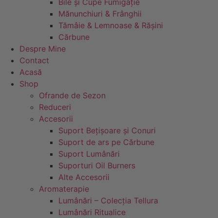
Bile și Cupe Fumigație
Mănunchiuri & Frânghii
Tămâie & Lemnoase & Rășini
Cărbune
Despre Mine
Contact
Acasă
Shop
Ofrande de Sezon
Reduceri
Accesorii
Suport Bețișoare și Conuri
Suport de ars pe Cărbune
Suport Lumânări
Suporturi Oil Burners
Alte Accesorii
Aromaterapie
Lumânări – Colecția Tellura
Lumânări Ritualice