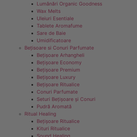
Lumânări Organic Goodness
Wax Melts
Uleiuri Esentiale
Tablete Aromafume
Sare de Baie
Umidificatoare
Bețisoare si Conuri Parfumate
Bețișoare Arhangheli
Bețișoare Economy
Bețișoare Premium
Bețișoare Luxury
Bețișoare Ritualice
Conuri Parfumate
Seturi Bețișoare și Conuri
Pudră Aromată
Ritual Healing
Bețișoare Ritualice
Kituri Ritualice
Sound Healing