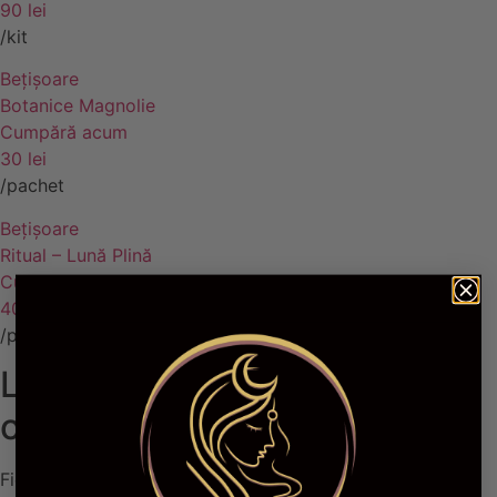
90 lei
/kit
Bețișoare
Botanice Magnolie
Cumpără acum
30 lei
/pachet
Bețișoare
Ritual – Lună Plină
Cumpără acum
40 lei
/pachet
Lumină, ritual și armonie,
oriunde, oricând.
Fiecare obiect este ales cu grijă și testat cu sufletul. Aici,