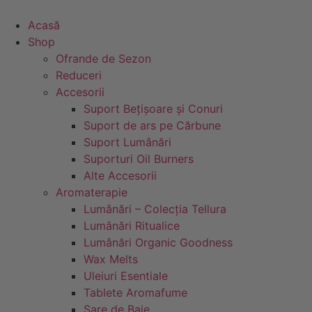
Sari
la
Acasă
conținut
Shop
Ofrande de Sezon
Reduceri
Accesorii
Suport Bețișoare și Conuri
Suport de ars pe Cărbune
Suport Lumânări
Suporturi Oil Burners
Alte Accesorii
Aromaterapie
Lumânări – Colecția Tellura
Lumânări Ritualice
Lumânări Organic Goodness
Wax Melts
Uleiuri Esentiale
Tablete Aromafume
Sare de Baie