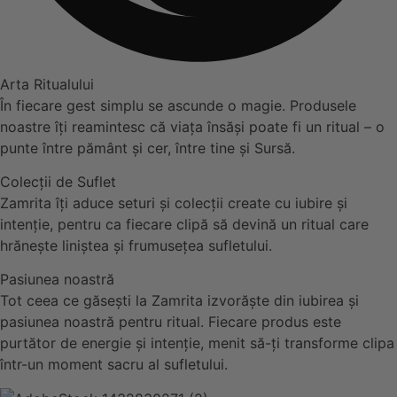
Arta Ritualului
În fiecare gest simplu se ascunde o magie. Produsele
noastre îți reamintesc că viața însăși poate fi un ritual – o
punte între pământ și cer, între tine și Sursă.
Colecții de Suflet
Zamrita îți aduce seturi și colecții create cu iubire și
intenție, pentru ca fiecare clipă să devină un ritual care
hrănește liniștea și frumusețea sufletului.
Pasiunea noastră
Tot ceea ce găsești la Zamrita izvorăște din iubirea și
pasiunea noastră pentru ritual. Fiecare produs este
purtător de energie și intenție, menit să-ți transforme clipa
într-un moment sacru al sufletului.