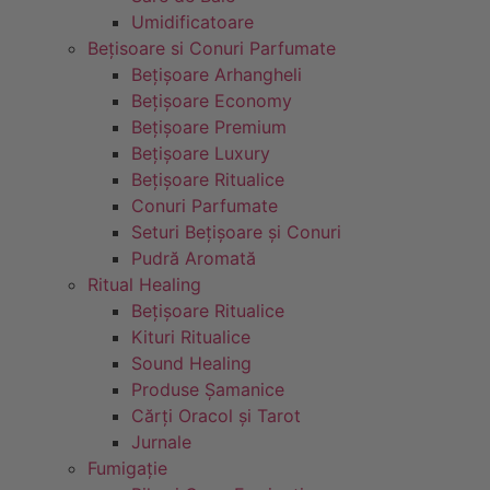
Umidificatoare
Bețisoare si Conuri Parfumate
Bețișoare Arhangheli
Bețișoare Economy
Bețișoare Premium
Bețișoare Luxury
Bețișoare Ritualice
Conuri Parfumate
Seturi Bețișoare și Conuri
Pudră Aromată
Ritual Healing
Bețișoare Ritualice
Kituri Ritualice
Sound Healing
Produse Șamanice
Cărți Oracol și Tarot
Jurnale
Fumigație