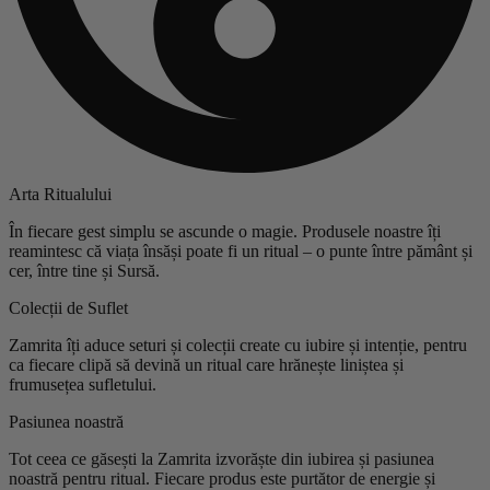
Arta Ritualului
În fiecare gest simplu se ascunde o magie. Produsele noastre îți
reamintesc că viața însăși poate fi un ritual – o punte între pământ și
cer, între tine și Sursă.
Colecții de Suflet
Zamrita îți aduce seturi și colecții create cu iubire și intenție, pentru
ca fiecare clipă să devină un ritual care hrănește liniștea și
frumusețea sufletului.
Pasiunea noastră
Tot ceea ce găsești la Zamrita izvorăște din iubirea și pasiunea
noastră pentru ritual. Fiecare produs este purtător de energie și