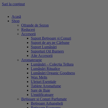
Sari la conținut
Acasă
Shop
Ofrande de Sezon
Reduceri
Accesorii
Suport Bețișoare și Conuri
Suport de ars pe Cărbune
Suport Lumânări
Suporturi Oil Burners
Alte Accesorii
Aromaterapie
Lumânări – Colecția Tellura
Lumânări Ritualice
Lumânări Organic Goodness
Wax Melts
Uleiuri Esentiale
Tablete Aromafume
Sare de Baie
Umidificatoare
Bețisoare si Conuri Parfumate
Bețișoare Arhangheli
Bețișoare Economy