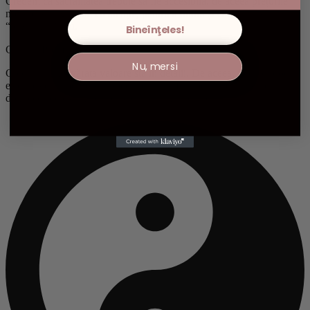
Credem că sacralitatea trebuie să fie accesibilă, de aceea prețurile
noastre sunt gândite cu atenție, pentru a onora și calitatea, și
“buzunarul” tău.
Bineînţeles!
Calitate Premium
Nu, mersi
Credem că adevărata valoare stă în detalii. De aceea, fiecare produs
este ales cu răbdare și respect pentru suflet, pentru ca tu să primești
doar ceea ce este autentic, sacru și în armonie cu natura.