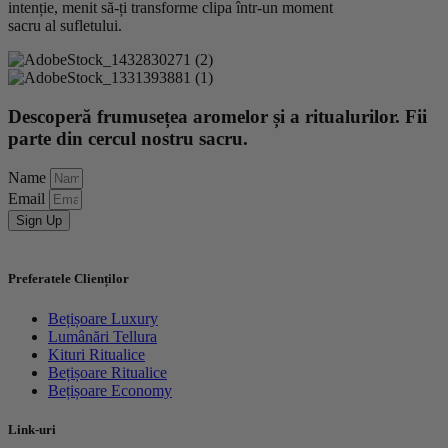
intenție, menit să-ți transforme clipa într-un moment
sacru al sufletului.
Descoperă frumusețea aromelor și a ritualurilor. Fii
parte din cercul nostru sacru.
Name
Email
Sign Up
Preferatele Clienților
Bețișoare Luxury
Lumânări Tellura
Kituri Ritualice
Bețișoare Ritualice
Bețișoare Economy
Link-uri