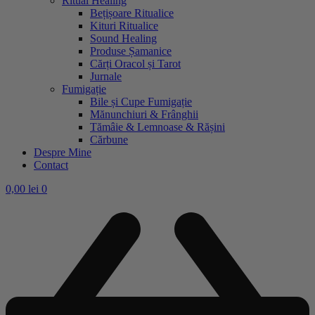
Ritual Healing
Bețișoare Ritualice
Kituri Ritualice
Sound Healing
Produse Șamanice
Cărți Oracol și Tarot
Jurnale
Fumigație
Bile și Cupe Fumigație
Mănunchiuri & Frânghii
Tămâie & Lemnoase & Rășini
Cărbune
Despre Mine
Contact
0,00
lei
0