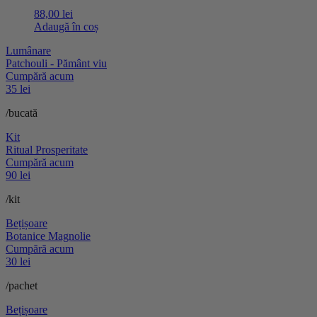
88,00
lei
Adaugă în coș
Lumânare
Patchouli - Pământ viu
Cumpără acum
35 lei
/bucată
Kit
Ritual Prosperitate
Cumpără acum
90 lei
/kit
Bețișoare
Botanice Magnolie
Cumpără acum
30 lei
/pachet
Bețișoare