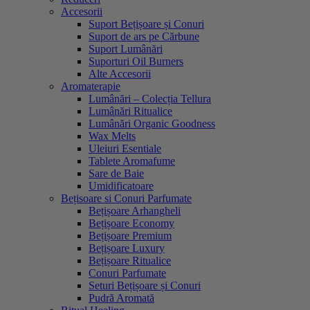
Accesorii
Suport Bețișoare și Conuri
Suport de ars pe Cărbune
Suport Lumânări
Suporturi Oil Burners
Alte Accesorii
Aromaterapie
Lumânări – Colecția Tellura
Lumânări Ritualice
Lumânări Organic Goodness
Wax Melts
Uleiuri Esentiale
Tablete Aromafume
Sare de Baie
Umidificatoare
Bețisoare si Conuri Parfumate
Bețișoare Arhangheli
Bețișoare Economy
Bețișoare Premium
Bețișoare Luxury
Bețișoare Ritualice
Conuri Parfumate
Seturi Bețișoare și Conuri
Pudră Aromată