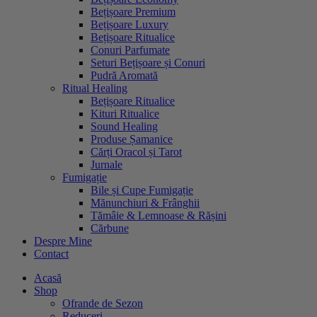
Bețișoare Premium
Bețișoare Luxury
Bețișoare Ritualice
Conuri Parfumate
Seturi Bețișoare și Conuri
Pudră Aromată
Ritual Healing
Bețișoare Ritualice
Kituri Ritualice
Sound Healing
Produse Șamanice
Cărți Oracol și Tarot
Jurnale
Fumigație
Bile și Cupe Fumigație
Mănunchiuri & Frânghii
Tămâie & Lemnoase & Rășini
Cărbune
Despre Mine
Contact
Acasă
Shop
Ofrande de Sezon
Reduceri