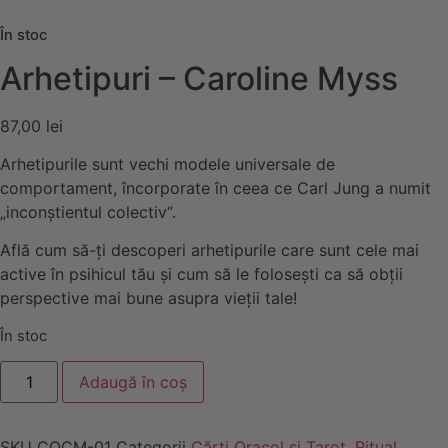
În stoc
Arhetipuri – Caroline Myss
87,00
lei
Arhetipurile sunt vechi modele universale de
comportament, încorporate în ceea ce Carl Jung a numit
„inconștientul colectiv“.
Află cum să-ți descoperi arhetipurile care sunt cele mai
active în psihicul tău și cum să le folosești ca să obții
perspective mai bune asupra vieții tale!
În stoc
Cantitate
Adaugă în coș
Arhetipuri
-
Caroline
Myss
SKU
COCM-01
Categorii
Cărți Oracol și Tarot
,
Ritual