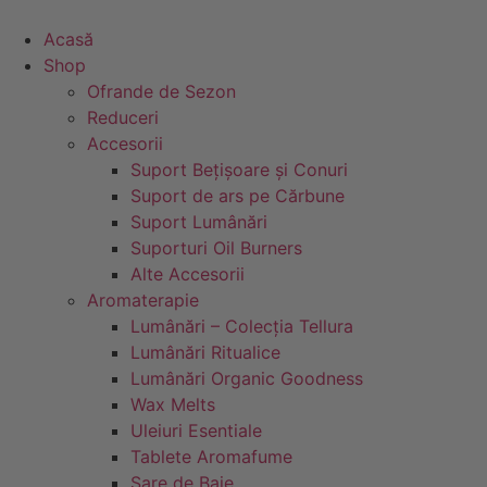
Sari
la
Acasă
conținut
Shop
Ofrande de Sezon
Reduceri
Accesorii
Suport Bețișoare și Conuri
Suport de ars pe Cărbune
Suport Lumânări
Suporturi Oil Burners
Alte Accesorii
Aromaterapie
Lumânări – Colecția Tellura
Lumânări Ritualice
Lumânări Organic Goodness
Wax Melts
Uleiuri Esentiale
Tablete Aromafume
Sare de Baie