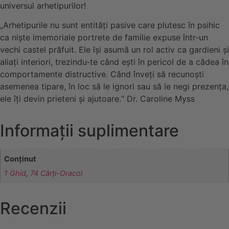
universul arhetipurilor!
„Arhetipurile nu sunt entități pasive care plutesc în psihic
ca niște imemoriale portrete de familie expuse într‑un
vechi castel prăfuit. Ele își asumă un rol activ ca gardieni și
aliați interiori, trezindu‑te când ești în pericol de a cădea în
comportamente distructive. Când înveți să recunoști
asemenea tipare, în loc să le ignori sau să le negi prezența,
ele îți devin prieteni și ajutoare.“ Dr. Caroline Myss
Informații suplimentare
Conținut
1 Ghid
,
74 Cărți-Oracol
Recenzii