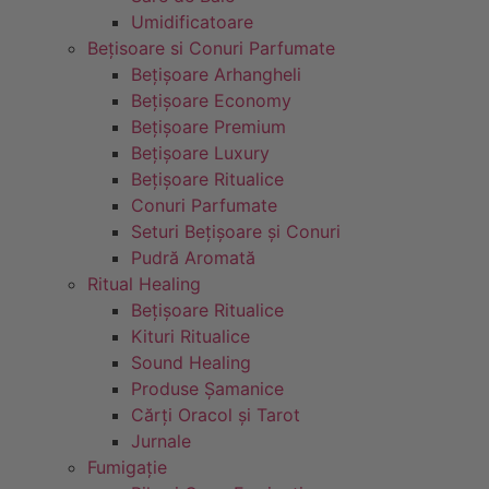
Umidificatoare
Bețisoare si Conuri Parfumate
Bețișoare Arhangheli
Bețișoare Economy
Bețișoare Premium
Bețișoare Luxury
Bețișoare Ritualice
Conuri Parfumate
Seturi Bețișoare și Conuri
Pudră Aromată
Ritual Healing
Bețișoare Ritualice
Kituri Ritualice
Sound Healing
Produse Șamanice
Cărți Oracol și Tarot
Jurnale
Fumigație