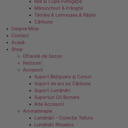
Bile și Cupe Fumigație
Mănunchiuri & Frânghii
Tămâie & Lemnoase & Rășini
Cărbune
Despre Mine
Contact
Acasă
Shop
Ofrande de Sezon
Reduceri
Accesorii
Suport Bețișoare și Conuri
Suport de ars pe Cărbune
Suport Lumânări
Suporturi Oil Burners
Alte Accesorii
Aromaterapie
Lumânări – Colecția Tellura
Lumânări Ritualice