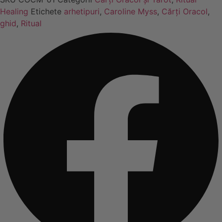
Healing
Etichete
arhetipuri
,
Caroline Myss
,
Cărți Oracol
,
ghid
,
Ritual