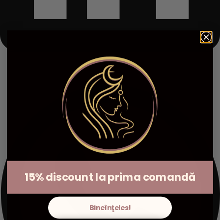
15% discount la prima comandă
Bineînţeles!