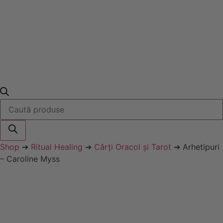
Products
search
Shop
➔
Ritual Healing
➔
Cărți Oracol și Tarot
➔ Arhetipuri
– Caroline Myss