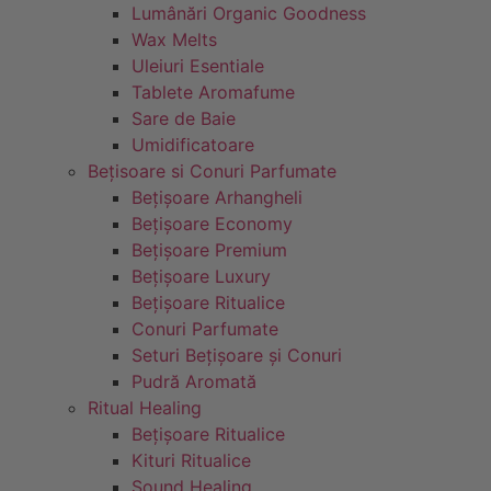
Lumânări Organic Goodness
Wax Melts
Uleiuri Esentiale
Tablete Aromafume
Sare de Baie
Umidificatoare
Bețisoare si Conuri Parfumate
Bețișoare Arhangheli
Bețișoare Economy
Bețișoare Premium
Bețișoare Luxury
Bețișoare Ritualice
Conuri Parfumate
Seturi Bețișoare și Conuri
Pudră Aromată
Ritual Healing
Bețișoare Ritualice
Kituri Ritualice
Sound Healing