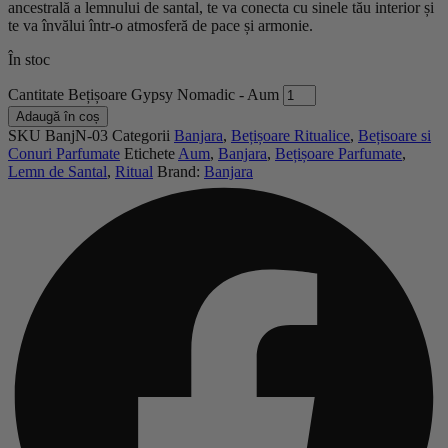
ancestrală a lemnului de santal, te va conecta cu sinele tău interior și
te va învălui într-o atmosferă de pace și armonie.
În stoc
Cantitate Bețișoare Gypsy Nomadic - Aum
Adaugă în coș
SKU
BanjN-03
Categorii
Banjara
,
Bețișoare Ritualice
,
Bețisoare si
Conuri Parfumate
Etichete
Aum
,
Banjara
,
Bețișoare Parfumate
,
Lemn de Santal
,
Ritual
Brand:
Banjara