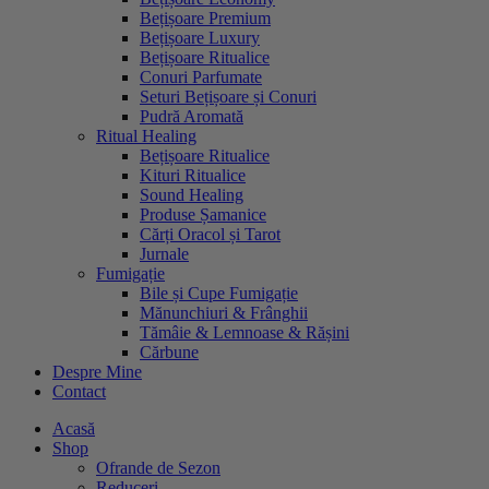
Bețișoare Premium
Bețișoare Luxury
Bețișoare Ritualice
Conuri Parfumate
Seturi Bețișoare și Conuri
Pudră Aromată
Ritual Healing
Bețișoare Ritualice
Kituri Ritualice
Sound Healing
Produse Șamanice
Cărți Oracol și Tarot
Jurnale
Fumigație
Bile și Cupe Fumigație
Mănunchiuri & Frânghii
Tămâie & Lemnoase & Rășini
Cărbune
Despre Mine
Contact
Acasă
Shop
Ofrande de Sezon
Reduceri