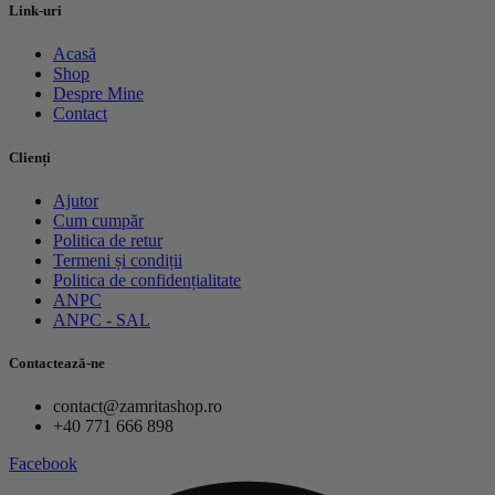
Link-uri
Acasă
Shop
Despre Mine
Contact
Clienți
Ajutor
Cum cumpăr
Politica de retur
Termeni și condiții
Politica de confidențialitate
ANPC
ANPC - SAL
Contactează-ne
contact@zamritashop.ro
+40 771 666 898
Facebook