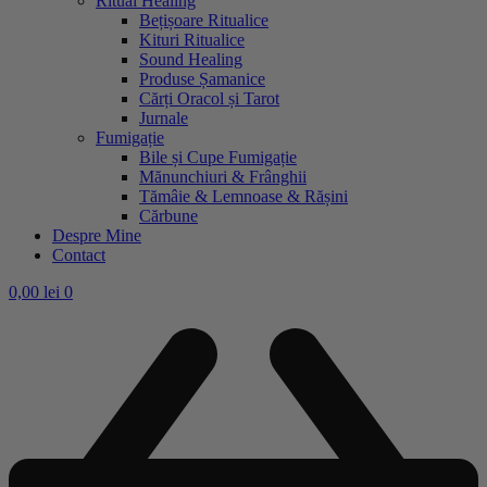
Ritual Healing
Bețișoare Ritualice
Kituri Ritualice
Sound Healing
Produse Șamanice
Cărți Oracol și Tarot
Jurnale
Fumigație
Bile și Cupe Fumigație
Mănunchiuri & Frânghii
Tămâie & Lemnoase & Rășini
Cărbune
Despre Mine
Contact
0,00
lei
0