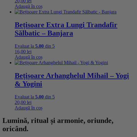
20,00
lei
Adaugă în coș
Bețisoare Extra Lungi Trandafir
Sălbatic – Banjara
Evaluat la
5.00
din 5
16,00
lei
Adaugă în coș
Bețișoare Arhanghelul Mihail – Yogi
& Yogini
Evaluat la
5.00
din 5
20,00
lei
Adaugă în coș
Lumină, ritual și armonie, oriunde,
oricând.