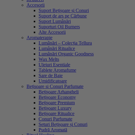
Accesorii
Suport Bețișoare și Conuri
Suport de ars pe Cărbune
Suport Lumânări
Suporturi Oil Burners
Alte Accesorii
Aromaterapie
Lumânări – Colecția Tellura
Lumânări Ritualice
Lumânări Organic Goodness
Wax Melts
Uleiuri Esentiale
Tablete Aromafume
Sare de Baie
Umidificatoare
Bețisoare si Conuri Parfumate
Bețișoare Arhangheli
Bețișoare Economy
Bețișoare Premium
Bețișoare Luxury
Bețișoare Ritualice
Conuri Parfumate
Seturi Bețișoare și Conuri
Pudră Aromată