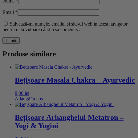
Nume
*
Email
*
Salvează-mi numele, emailul și site-ul web în acest navigator
pentru data viitoare când o să comentez.
Produse similare
Bețișoare Masala Chakra – Ayurvedic
8,00
lei
Adaugă în coș
Bețișoare Arhanghelul Metatron –
Yogi & Yogini