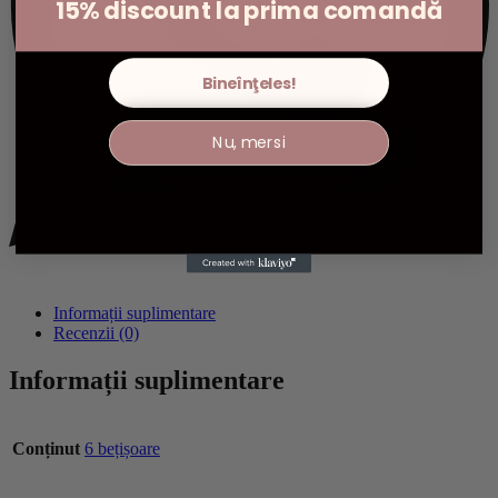
15% discount la prima comandă
Bineînţeles!
Nu, mersi
Informații suplimentare
Recenzii (0)
Informații suplimentare
Conținut
6 bețișoare