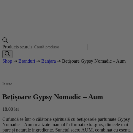
Products search
Shop
➔
Branduri
➔
Banjara
➔ Bețișoare Gypsy Nomadic – Aum
În stoc
Bețișoare Gypsy Nomadic – Aum
18,00
lei
Cufundă-te într-o călătorie spirituală cu bețișoarele parfumate Gypsy
Nomadic – Aum realizate manual în format extra-gros, din cele mai
pure și naturale ingrediente. Sunetul sacru AUM, combinat cu esența