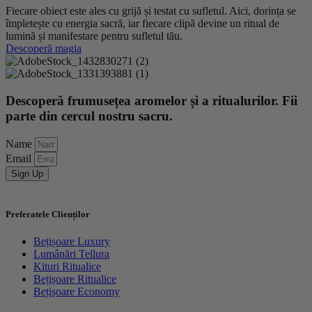
Fiecare obiect este ales cu grijă și testat cu sufletul. Aici, dorința se
împletește cu energia sacră, iar fiecare clipă devine un ritual de
lumină și manifestare pentru sufletul tău.
Descoperă magia
Descoperă frumusețea aromelor și a ritualurilor. Fii
parte din cercul nostru sacru.
Name
Email
Sign Up
Preferatele Clienților
Bețișoare Luxury
Lumânări Tellura
Kituri Ritualice
Bețișoare Ritualice
Bețișoare Economy