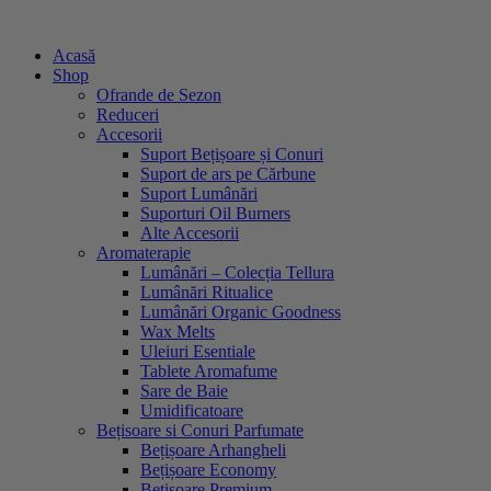
Sari
la
Acasă
conținut
Shop
Ofrande de Sezon
Reduceri
Accesorii
Suport Bețișoare și Conuri
Suport de ars pe Cărbune
Suport Lumânări
Suporturi Oil Burners
Alte Accesorii
Aromaterapie
Lumânări – Colecția Tellura
Lumânări Ritualice
Lumânări Organic Goodness
Wax Melts
Uleiuri Esentiale
Tablete Aromafume
Sare de Baie
Umidificatoare
Bețisoare si Conuri Parfumate
Bețișoare Arhangheli
Bețișoare Economy
Bețișoare Premium