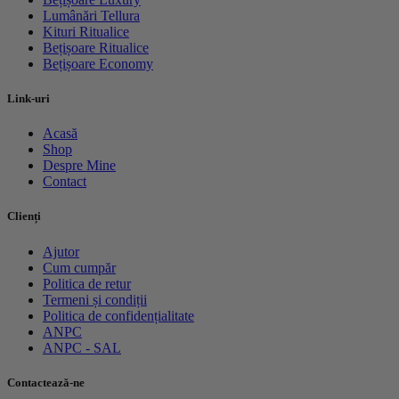
Lumânări Tellura
Kituri Ritualice
Bețișoare Ritualice
Bețișoare Economy
Link-uri
Acasă
Shop
Despre Mine
Contact
Clienți
Ajutor
Cum cumpăr
Politica de retur
Termeni și condiții
Politica de confidențialitate
ANPC
ANPC - SAL
Contactează-ne