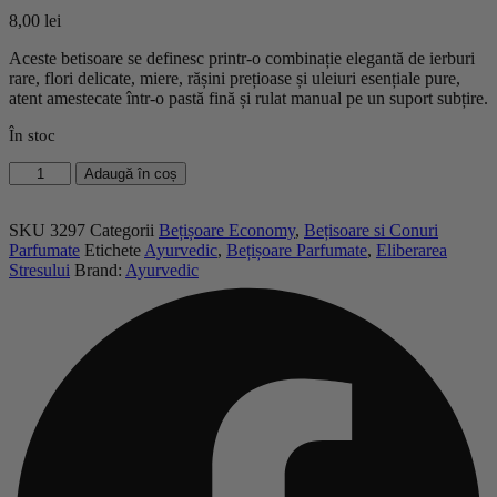
8,00
lei
Aceste betisoare se definesc printr-o combinație elegantă de ierburi
rare, flori delicate, miere, rășini prețioase și uleiuri esențiale pure,
atent amestecate într-o pastă fină și rulat manual pe un suport subțire.
În stoc
Cantitate
Adaugă în coș
Bețișoare
Masala
Eliberarea
SKU
3297
Categorii
Bețișoare Economy
,
Bețisoare si Conuri
Stresului
Parfumate
Etichete
Ayurvedic
,
Bețișoare Parfumate
,
Eliberarea
-
Stresului
Brand:
Ayurvedic
Ayurvedic