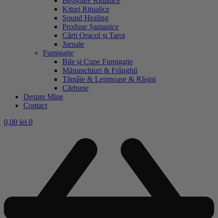
Bețișoare Ritualice
Kituri Ritualice
Sound Healing
Produse Șamanice
Cărți Oracol și Tarot
Jurnale
Fumigație
Bile și Cupe Fumigație
Mănunchiuri & Frânghii
Tămâie & Lemnoase & Rășini
Cărbune
Despre Mine
Contact
0,00
lei
0