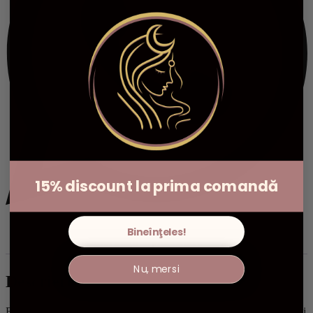
15% discount la prima comandă
Bineînţeles!
Descriere
Informații suplimentare
Recenzii (0)
Nu, mersi
Descriere
Beneficiile aromaterapeutice sunt palpabile: acest miros revigorant și