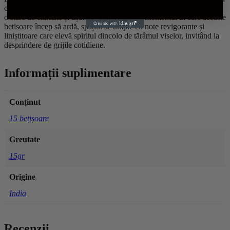
calmant are puterea de a alunga tensiunea mentală, conferind minții
o stare de claritate și ușurare sufletească. În momentul în care aceaste
betisoare încep să ardă, spațiul se umple cu note revigorante și
liniștitoare care elevă spiritul dincolo de tărâmul viselor, invitând la
desprindere de grijile cotidiene.
Informații suplimentare
Conținut
15 bețișoare
Greutate
15gr
Origine
India
Recenzii