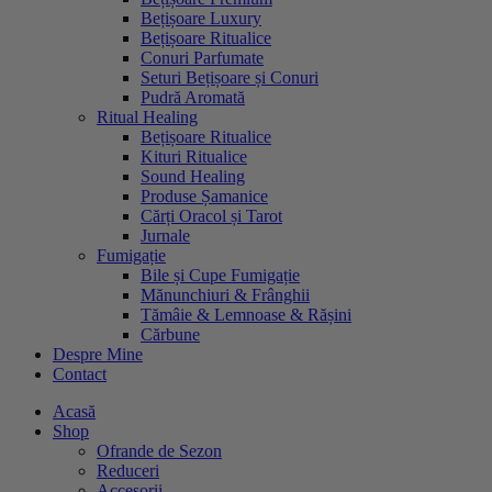
Bețișoare Luxury
Bețișoare Ritualice
Conuri Parfumate
Seturi Bețișoare și Conuri
Pudră Aromată
Ritual Healing
Bețișoare Ritualice
Kituri Ritualice
Sound Healing
Produse Șamanice
Cărți Oracol și Tarot
Jurnale
Fumigație
Bile și Cupe Fumigație
Mănunchiuri & Frânghii
Tămâie & Lemnoase & Rășini
Cărbune
Despre Mine
Contact
Acasă
Shop
Ofrande de Sezon
Reduceri
Accesorii