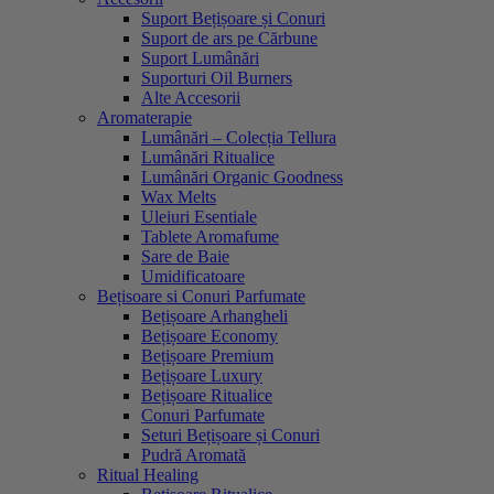
Suport Bețișoare și Conuri
Suport de ars pe Cărbune
Suport Lumânări
Suporturi Oil Burners
Alte Accesorii
Aromaterapie
Lumânări – Colecția Tellura
Lumânări Ritualice
Lumânări Organic Goodness
Wax Melts
Uleiuri Esentiale
Tablete Aromafume
Sare de Baie
Umidificatoare
Bețisoare si Conuri Parfumate
Bețișoare Arhangheli
Bețișoare Economy
Bețișoare Premium
Bețișoare Luxury
Bețișoare Ritualice
Conuri Parfumate
Seturi Bețișoare și Conuri
Pudră Aromată
Ritual Healing