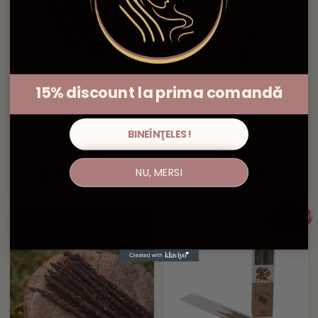
15% discount la prima comandă
Bețișoare Masala Relaxare –
Bețișoare Arhanghelul
Ayurvedic
Chamuel – Yogi & Yogini
BINEÎNŢELES!
8,00
lei
20,00
lei
NU, MERSI
ADAUGĂ ÎN COȘ
ADAUGĂ ÎN COȘ
Reduceri!