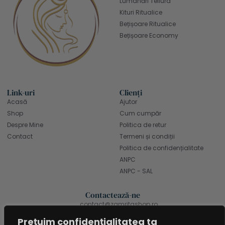
Lumânări Tellura
Kituri Ritualice
Bețișoare Ritualice
Bețișoare Economy
Link-uri
Clienți
Acasă
Ajutor
Shop
Cum cumpăr
Despre Mine
Politica de retur
Contact
Termeni și condiții
Politica de confidențialitate
ANPC
ANPC - SAL
Contactează-ne
contact@zamritashop.ro
+40 771 666 898
Prețuim confidențialitatea ta