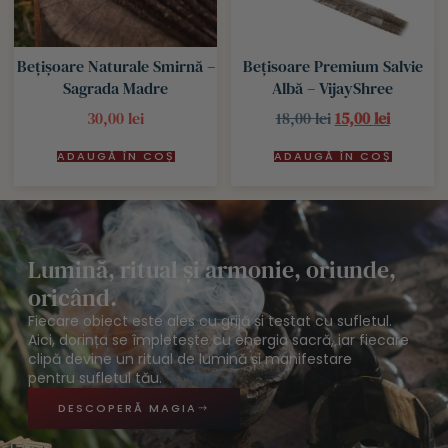
Bețișoare Naturale Smirnă –
Bețisoare Premium Salvie
Sagrada Madre
Albă – VijayShree
30,00
lei
18,00
lei
15,00
lei
ADAUGĂ ÎN COȘ
ADAUGĂ ÎN COȘ
Lumină, ritual și armonie, oriunde,
oricând.
Fiecare obiect este ales cu grijă și testat cu sufletul.
Aici, dorința se împletește cu energia sacră, iar fiecare
clipă devine un ritual de lumină și manifestare
pentru sufletul tău.
DESCOPERĂ MAGIA