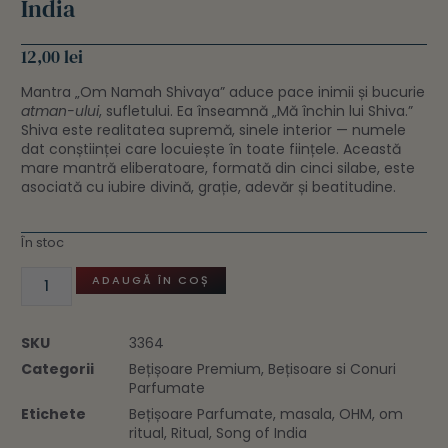
India
12,00
lei
Mantra „Om Namah Shivaya” aduce pace inimii și bucurie
atman-ului
, sufletului. Ea înseamnă „Mă închin lui Shiva.”
Shiva este realitatea supremă, sinele interior — numele
dat conștiinței care locuiește în toate ființele. Această
mare mantră eliberatoare, formată din cinci silabe, este
asociată cu iubire divină, grație, adevăr și beatitudine.
În stoc
ADAUGĂ ÎN COȘ
SKU
3364
Categorii
Bețișoare Premium
,
Bețisoare si Conuri
Parfumate
Etichete
Bețișoare Parfumate
,
masala
,
OHM
,
om
ritual
,
Ritual
,
Song of India