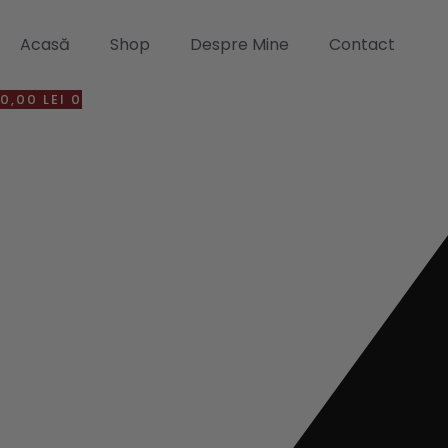
Sari
la
Acasă
Shop
Despre Mine
Contact
conținut
0,00
LEI
0