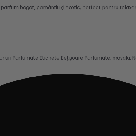
arfum bogat, pământiu și exotic, perfect pentru relaxa
Conuri Parfumate
Etichete
Bețișoare Parfumate
,
masala
,
N