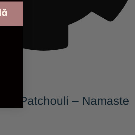
dă
ala Patchouli – Namaste