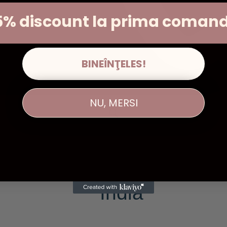
5% discount la prima coman
BINEÎNŢELES!
NU, MERSI
um
➔ Bețișoare Masala Patchouli – Namaste India
ÎN STOC
Bețișoare Mas
India