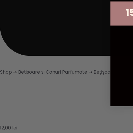
1
Shop
➔
Bețisoare si Conuri Parfumate
➔
Bețișoare Premi
12,00
lei