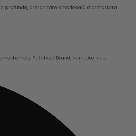
re profundă, armonizare emoțională și atmosferă
amaste India
,
Patchouli
Brand:
Namaste India