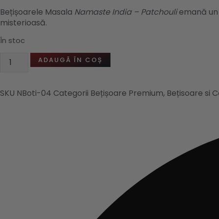
Bețișoarele Masala
Namaste India – Patchouli
emană un p
misterioasă.
În stoc
Cantitate
ADAUGĂ ÎN COȘ
Bețișoare
Masala
Patchouli
SKU
NBoti-04
Categorii
Bețișoare Premium
,
Bețisoare si 
–
Namaste
India