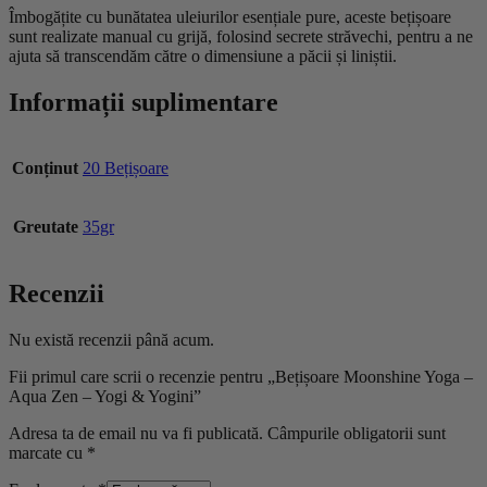
Îmbogățite cu bunătatea uleiurilor esențiale pure, aceste bețișoare
sunt realizate manual cu grijă, folosind secrete străvechi, pentru a ne
ajuta să transcendăm către o dimensiune a păcii și liniștii.
Informații suplimentare
Conținut
20 Bețișoare
Greutate
35gr
Recenzii
Nu există recenzii până acum.
Fii primul care scrii o recenzie pentru „Bețișoare Moonshine Yoga –
Aqua Zen – Yogi & Yogini”
Adresa ta de email nu va fi publicată.
Câmpurile obligatorii sunt
marcate cu
*