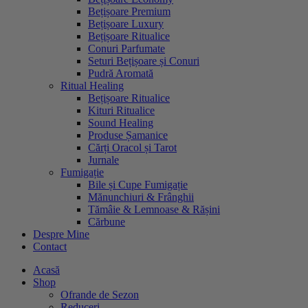
Bețișoare Premium
Bețișoare Luxury
Bețișoare Ritualice
Conuri Parfumate
Seturi Bețișoare și Conuri
Pudră Aromată
Ritual Healing
Bețișoare Ritualice
Kituri Ritualice
Sound Healing
Produse Șamanice
Cărți Oracol și Tarot
Jurnale
Fumigație
Bile și Cupe Fumigație
Mănunchiuri & Frânghii
Tămâie & Lemnoase & Rășini
Cărbune
Despre Mine
Contact
Acasă
Shop
Ofrande de Sezon
Reduceri