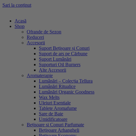
Sari la conținut
Acasă
Shop
Ofrande de Sezon
Reduceri
Accesorii
Suport Bețișoare și Conuri
Suport de ars pe Cărbune
Suport Lumânări
Suporturi Oil Burners
Alte Accesorii
Aromaterapie
Lumânări – Colecția Tellura
Lumânări Ritualice
Lumânări Organic Goodness
Wax Melts
Uleiuri Esentiale
Tablete Aromafume
Sare de Baie
Umidificatoare
Bețisoare si Conuri Parfumate
Bețișoare Arhangheli
Bețișoare Economy