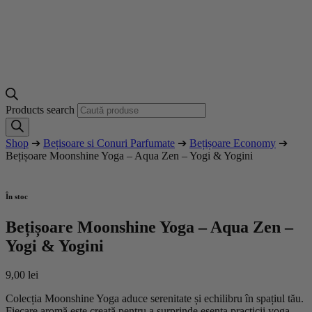
Products search
Shop
➔
Bețisoare si Conuri Parfumate
➔
Bețișoare Economy
➔
Bețișoare Moonshine Yoga – Aqua Zen – Yogi & Yogini
În stoc
Bețișoare Moonshine Yoga – Aqua Zen –
Yogi & Yogini
9,00
lei
Colecția Moonshine Yoga aduce serenitate și echilibru în spațiul tău.
Fiecare aromă este creată pentru a surprinde esența practicii yoga,