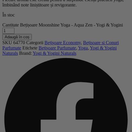
îmbinând note liniștitoare și revigorante.
În stoc
Cantitate Bețișoare Moonshine Yoga - Aqua Zen - Yogi & Yogini
Adaugă în coș
SKU
64770
Categorii
Bețișoare Economy
,
Bețisoare si Conuri
Parfumate
Etichete
Bețișoare Parfumate
,
Yoga
,
Yogi & Yogini
Naturals
Brand:
Yogi & Yogini Naturals