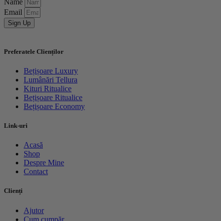
Name
Email
Sign Up
Preferatele Clienților
Bețișoare Luxury
Lumânări Tellura
Kituri Ritualice
Bețișoare Ritualice
Bețișoare Economy
Link-uri
Acasă
Shop
Despre Mine
Contact
Clienți
Ajutor
Cum cumpăr