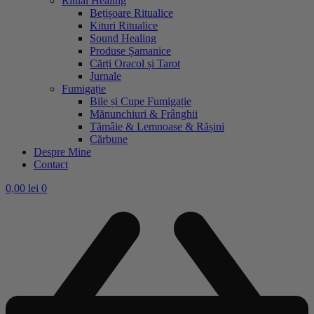
Ritual Healing
Bețișoare Ritualice
Kituri Ritualice
Sound Healing
Produse Șamanice
Cărți Oracol și Tarot
Jurnale
Fumigație
Bile și Cupe Fumigație
Mănunchiuri & Frânghii
Tămâie & Lemnoase & Rășini
Cărbune
Despre Mine
Contact
0,00
lei
0