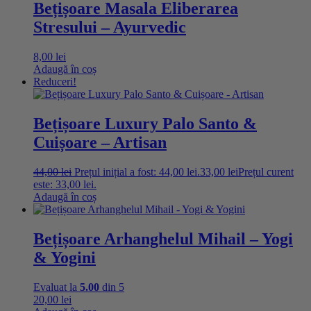
Bețișoare Masala Eliberarea
Stresului – Ayurvedic
8,00
lei
Adaugă în coș
Reduceri!
Bețișoare Luxury Palo Santo &
Cuișoare – Artisan
44,00
lei
Prețul inițial a fost: 44,00 lei.
33,00
lei
Prețul curent
este: 33,00 lei.
Adaugă în coș
Bețișoare Arhanghelul Mihail – Yogi
& Yogini
Evaluat la
5.00
din 5
20,00
lei