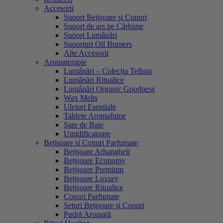
Accesorii
Suport Bețișoare și Conuri
Suport de ars pe Cărbune
Suport Lumânări
Suporturi Oil Burners
Alte Accesorii
Aromaterapie
Lumânări – Colecția Tellura
Lumânări Ritualice
Lumânări Organic Goodness
Wax Melts
Uleiuri Esentiale
Tablete Aromafume
Sare de Baie
Umidificatoare
Bețisoare si Conuri Parfumate
Bețișoare Arhangheli
Bețișoare Economy
Bețișoare Premium
Bețișoare Luxury
Bețișoare Ritualice
Conuri Parfumate
Seturi Bețișoare și Conuri
Pudră Aromată