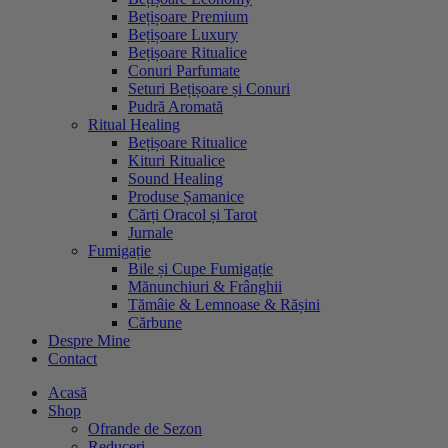
Bețișoare Premium
Bețișoare Luxury
Bețișoare Ritualice
Conuri Parfumate
Seturi Bețișoare și Conuri
Pudră Aromată
Ritual Healing
Bețișoare Ritualice
Kituri Ritualice
Sound Healing
Produse Șamanice
Cărți Oracol și Tarot
Jurnale
Fumigație
Bile și Cupe Fumigație
Mănunchiuri & Frânghii
Tămâie & Lemnoase & Rășini
Cărbune
Despre Mine
Contact
Acasă
Shop
Ofrande de Sezon
Reduceri