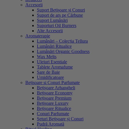
Accesorii
Suport Bețișoare și Conuri
Suport de ars pe Cărbune
Suport Lumânări
Suporturi Oil Burners
Alte Accesorii
Aromaterapie
Lumânări – Colecția Tellura
Lumânări Ritualice
Lumânări Organic Goodness
Wax Melts
Uleiuri Esentiale
Tablete Aromafume
Sare de Baie
Umidificatoare
Bețisoare si Conuri Parfumate
Bețișoare Arhangheli
Bețișoare Economy
Bețișoare Premium
Bețișoare Luxury
Bețișoare Ritualice
Conuri Parfumate
Seturi Bețișoare și Conuri
Pudră Aromată