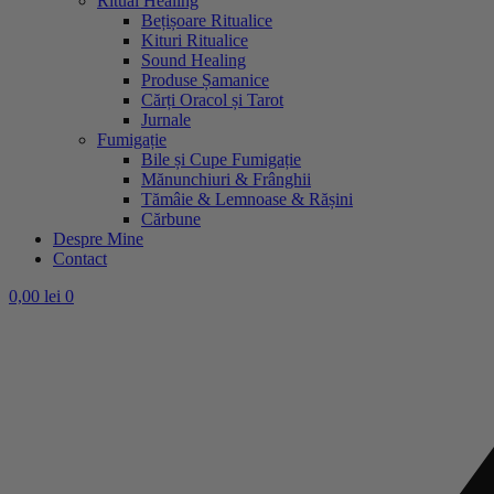
Ritual Healing
Bețișoare Ritualice
Kituri Ritualice
Sound Healing
Produse Șamanice
Cărți Oracol și Tarot
Jurnale
Fumigație
Bile și Cupe Fumigație
Mănunchiuri & Frânghii
Tămâie & Lemnoase & Rășini
Cărbune
Despre Mine
Contact
0,00
lei
0