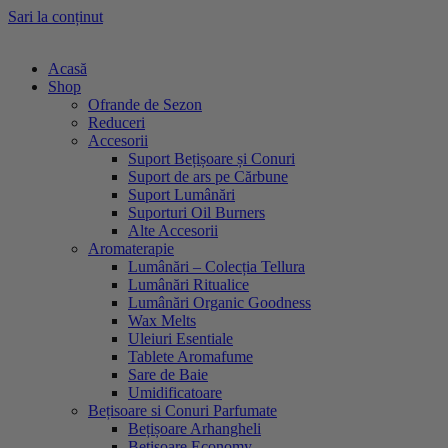
Sari la conținut
Acasă
Shop
Ofrande de Sezon
Reduceri
Accesorii
Suport Bețișoare și Conuri
Suport de ars pe Cărbune
Suport Lumânări
Suporturi Oil Burners
Alte Accesorii
Aromaterapie
Lumânări – Colecția Tellura
Lumânări Ritualice
Lumânări Organic Goodness
Wax Melts
Uleiuri Esentiale
Tablete Aromafume
Sare de Baie
Umidificatoare
Bețisoare si Conuri Parfumate
Bețișoare Arhangheli
Bețișoare Economy