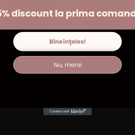
5% discount la prima coman
Bineînţeles!
Nu, mersi