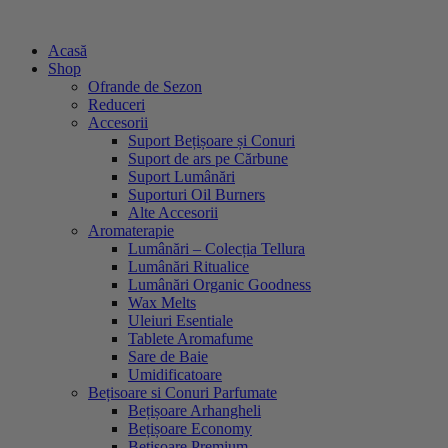
Sari
la
Acasă
conținut
Shop
Ofrande de Sezon
Reduceri
Accesorii
Suport Bețișoare și Conuri
Suport de ars pe Cărbune
Suport Lumânări
Suporturi Oil Burners
Alte Accesorii
Aromaterapie
Lumânări – Colecția Tellura
Lumânări Ritualice
Lumânări Organic Goodness
Wax Melts
Uleiuri Esentiale
Tablete Aromafume
Sare de Baie
Umidificatoare
Bețisoare si Conuri Parfumate
Bețișoare Arhangheli
Bețișoare Economy
Bețișoare Premium