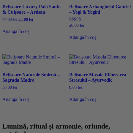
Bețișoare Luxury Palo Santo
Bețișoare Arhanghelul Gabriel
& Cuișoare – Artisan
– Yogi & Yogini
Prețul
Prețul
44,00
lei
33,00
lei
inițial
curent
Evaluat la
20,00
lei
a
este:
5.00
Adaugă în coș
din 5
fost:
33,00 lei.
Adaugă în coș
44,00 lei.
Bețișoare Naturale Smirnă –
Bețișoare Masala Eliberarea
Sagrada Madre
Stresului – Ayurvedic
30,00
lei
8,00
lei
Adaugă în coș
Adaugă în coș
Lumină, ritual și armonie, oriunde,