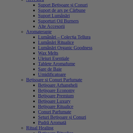
Suport Bețișoare și Conuri
Suport de ars pe Cărbune
Suport Lumânări
Suporturi Oil Burners
Alte Accesorii
Aromaterapie
Lumânări – Colecția Tellura
Lumânări Ritualice
Lumânări Organic Goodness
Wax Melts
Uleiuri Esentiale
Tablete Aromafume
Sare de Baie
Umidificatoare
Bețisoare si Conuri Parfumate
Bețișoare Arhangheli
Bețișoare Economy
Bețișoare Premium
Bețișoare Luxury
Bețișoare Ritualice
Conuri Parfumate
Seturi Bețișoare și Conuri
Pudră Aromată
Ritual Healing