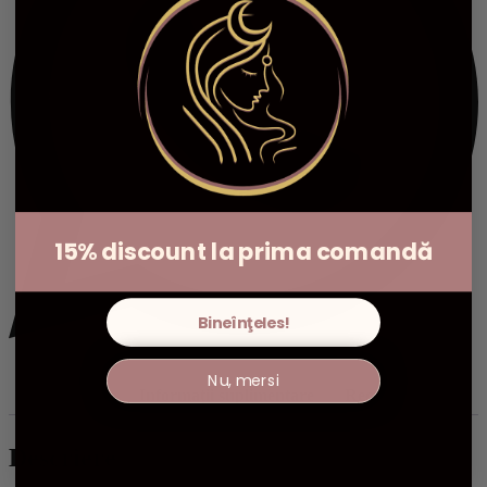
15% discount la prima comandă
Bineînţeles!
Nu, mersi
Descriere
Informații suplimentare
Recenzii (0)
Descriere