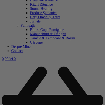
Bețișoare Ritualice
Kituri Ritualice
Sound Healing
Produse Șamanice
Cărți Oracol și Tarot
Jurnale
Fumigație
Bile și Cupe Fumigație
Mănunchiuri & Frânghii
Tămâie & Lemnoase & Rășini
Cărbune
Despre Mine
Contact
0,00
lei
0