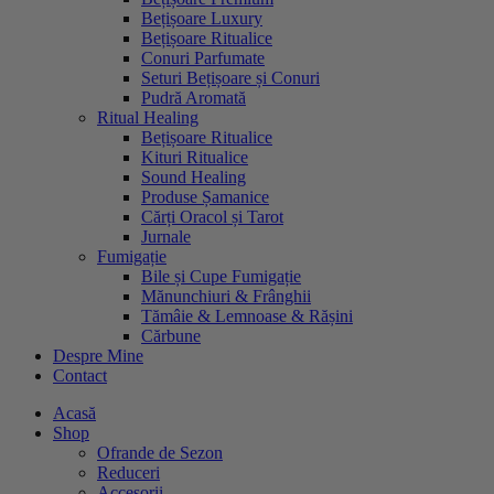
Bețișoare Luxury
Bețișoare Ritualice
Conuri Parfumate
Seturi Bețișoare și Conuri
Pudră Aromată
Ritual Healing
Bețișoare Ritualice
Kituri Ritualice
Sound Healing
Produse Șamanice
Cărți Oracol și Tarot
Jurnale
Fumigație
Bile și Cupe Fumigație
Mănunchiuri & Frânghii
Tămâie & Lemnoase & Rășini
Cărbune
Despre Mine
Contact
Acasă
Shop
Ofrande de Sezon
Reduceri
Accesorii