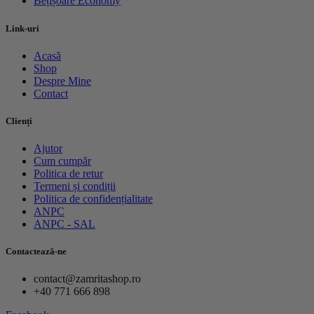
Bețișoare Economy
Link-uri
Acasă
Shop
Despre Mine
Contact
Clienți
Ajutor
Cum cumpăr
Politica de retur
Termeni și condiții
Politica de confidențialitate
ANPC
ANPC - SAL
Contactează-ne
contact@zamritashop.ro
+40 771 666 898