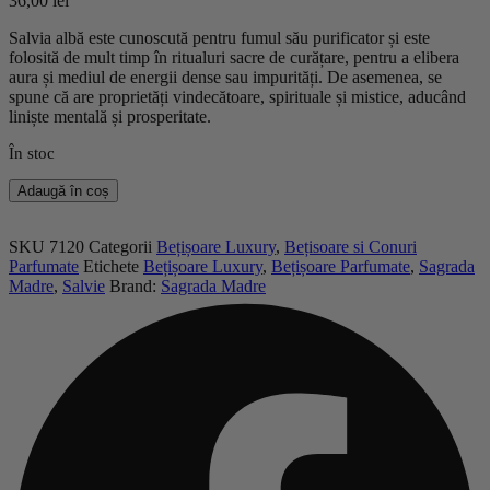
36,00
lei
Salvia albă este cunoscută pentru fumul său purificator și este
folosită de mult timp în ritualuri sacre de curățare, pentru a elibera
aura și mediul de energii dense sau impurități. De asemenea, se
spune că are proprietăți vindecătoare, spirituale și mistice, aducând
liniște mentală și prosperitate.
În stoc
Cantitate
Adaugă în coș
Betișoare
Naturale
Salvie
SKU
7120
Categorii
Bețișoare Luxury
,
Bețisoare si Conuri
Albă
Parfumate
Etichete
Bețișoare Luxury
,
Bețișoare Parfumate
,
Sagrada
–
Madre
,
Salvie
Brand:
Sagrada Madre
Sagrada
Madre