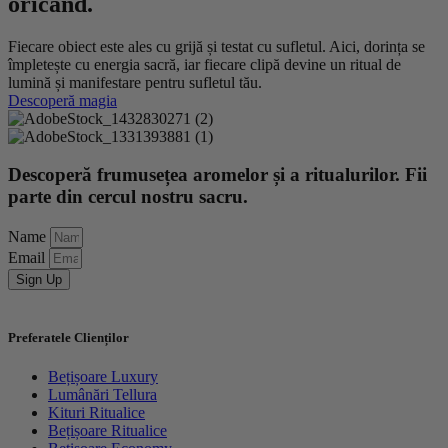
oricând.
Fiecare obiect este ales cu grijă și testat cu sufletul. Aici, dorința se
împletește cu energia sacră, iar fiecare clipă devine un ritual de
lumină și manifestare pentru sufletul tău.
Descoperă magia
Descoperă frumusețea aromelor și a ritualurilor. Fii
parte din cercul nostru sacru.
Name
Email
Sign Up
Preferatele Clienților
Bețișoare Luxury
Lumânări Tellura
Kituri Ritualice
Bețișoare Ritualice