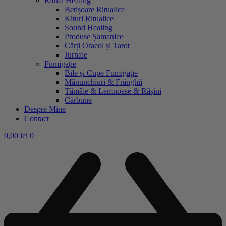
Ritual Healing
Bețișoare Ritualice
Kituri Ritualice
Sound Healing
Produse Șamanice
Cărți Oracol și Tarot
Jurnale
Fumigație
Bile și Cupe Fumigație
Mănunchiuri & Frânghii
Tămâie & Lemnoase & Rășini
Cărbune
Despre Mine
Contact
0,00
lei
0