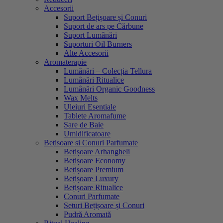
Accesorii
Suport Bețișoare și Conuri
Suport de ars pe Cărbune
Suport Lumânări
Suporturi Oil Burners
Alte Accesorii
Aromaterapie
Lumânări – Colecția Tellura
Lumânări Ritualice
Lumânări Organic Goodness
Wax Melts
Uleiuri Esentiale
Tablete Aromafume
Sare de Baie
Umidificatoare
Bețisoare si Conuri Parfumate
Bețișoare Arhangheli
Bețișoare Economy
Bețișoare Premium
Bețișoare Luxury
Bețișoare Ritualice
Conuri Parfumate
Seturi Bețișoare și Conuri
Pudră Aromată