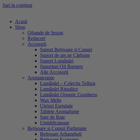
Sari la conținut
Acasă
Shop
Ofrande de Sezon
Reduceri
Accesorii
Suport Bețișoare și Conuri
Suport de ars pe Cărbune
Suport Lumânări
Suporturi Oil Burners
Alte Accesorii
Aromaterapie
Lumânări – Colecția Tellura
Lumânări Ritualice
Lumânări Organic Goodness
Wax Melts
Uleiuri Esentiale
Tablete Aromafume
Sare de Baie
Umidificatoare
Bețisoare si Conuri Parfumate
Bețișoare Arhangheli
Bețișoare Economy