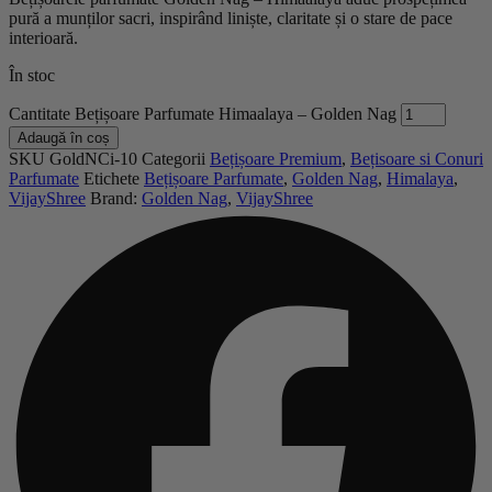
pură a munților sacri, inspirând liniște, claritate și o stare de pace
interioară.
În stoc
Cantitate Bețișoare Parfumate Himaalaya – Golden Nag
Adaugă în coș
SKU
GoldNCi-10
Categorii
Bețișoare Premium
,
Bețisoare si Conuri
Parfumate
Etichete
Bețișoare Parfumate
,
Golden Nag
,
Himalaya
,
VijayShree
Brand:
Golden Nag
,
VijayShree