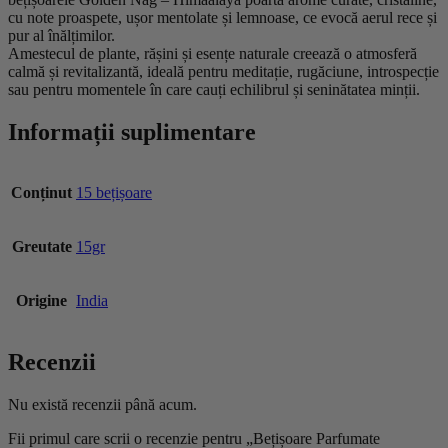
cu note proaspete, ușor mentolate și lemnoase, ce evocă aerul rece și
pur al înălțimilor.
Amestecul de plante, rășini și esențe naturale creează o atmosferă
calmă și revitalizantă, ideală pentru meditație, rugăciune, introspecție
sau pentru momentele în care cauți echilibrul și seninătatea minții.
Informații suplimentare
Conținut
15 bețișoare
Greutate
15gr
Origine
India
Recenzii
Nu există recenzii până acum.
Fii primul care scrii o recenzie pentru „Bețișoare Parfumate