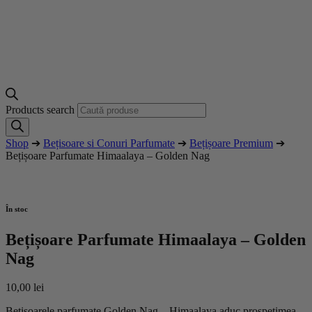
Products search
Shop
➔
Bețisoare si Conuri Parfumate
➔
Bețișoare Premium
➔
Bețișoare Parfumate Himaalaya – Golden Nag
În stoc
Bețișoare Parfumate Himaalaya – Golden
Nag
10,00
lei
Bețișoarele parfumate Golden Nag – Himaalaya aduc prospețimea