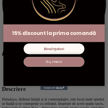
15% discount la prima comandă
Bineînţeles!
Nu, mersi
Descriere
Informații suplimentare
Recenzii (0)
Descriere
Himalaya, tărâmul liniștii și al contemplației, este locul unde spiritul
se înalță și se contopește cu infinitul. Inspirate de acest spațiu sacru,
bețișoarele Golden Nag – Himaalaya poartă arome curate, cristaline,