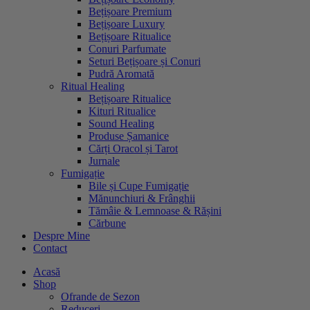
Bețișoare Premium
Bețișoare Luxury
Bețișoare Ritualice
Conuri Parfumate
Seturi Bețișoare și Conuri
Pudră Aromată
Ritual Healing
Bețișoare Ritualice
Kituri Ritualice
Sound Healing
Produse Șamanice
Cărți Oracol și Tarot
Jurnale
Fumigație
Bile și Cupe Fumigație
Mănunchiuri & Frânghii
Tămâie & Lemnoase & Rășini
Cărbune
Despre Mine
Contact
Acasă
Shop
Ofrande de Sezon
Reduceri