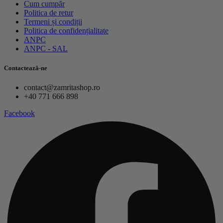
Cum cumpăr
Politica de retur
Termeni și condiții
Politica de confidențialitate
ANPC
ANPC - SAL
Contactează-ne
contact@zamritashop.ro
+40 771 666 898
Facebook