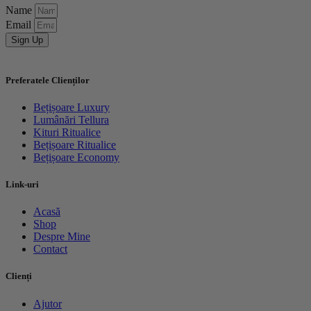
Name
Email
Sign Up
Preferatele Clienților
Bețișoare Luxury
Lumânări Tellura
Kituri Ritualice
Bețișoare Ritualice
Bețișoare Economy
Link-uri
Acasă
Shop
Despre Mine
Contact
Clienți
Ajutor