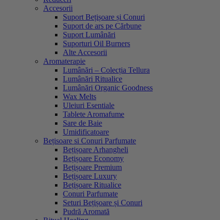
Accesorii
Suport Bețișoare și Conuri
Suport de ars pe Cărbune
Suport Lumânări
Suporturi Oil Burners
Alte Accesorii
Aromaterapie
Lumânări – Colecția Tellura
Lumânări Ritualice
Lumânări Organic Goodness
Wax Melts
Uleiuri Esentiale
Tablete Aromafume
Sare de Baie
Umidificatoare
Bețisoare si Conuri Parfumate
Bețișoare Arhangheli
Bețișoare Economy
Bețișoare Premium
Bețișoare Luxury
Bețișoare Ritualice
Conuri Parfumate
Seturi Bețișoare și Conuri
Pudră Aromată