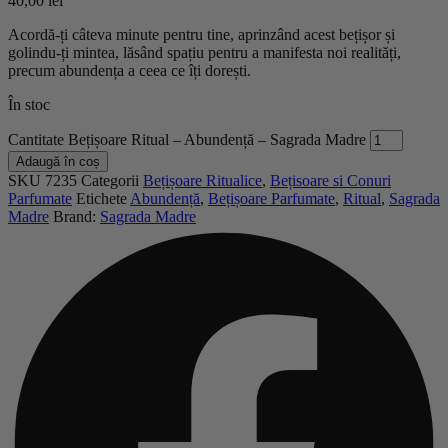
40,00
lei
Acordă-ți câteva minute pentru tine, aprinzând acest bețișor și
golindu-ți mintea, lăsând spațiu pentru a manifesta noi realități,
precum abundența a ceea ce îți dorești.
În stoc
Cantitate Bețișoare Ritual – Abundență – Sagrada Madre
Adaugă în coș
SKU
7235
Categorii
Bețișoare Ritualice
,
Bețisoare si Conuri
Parfumate
Etichete
Abundență
,
Bețișoare Parfumate
,
Ritual
,
Sagrada
Madre
Brand:
Sagrada Madre