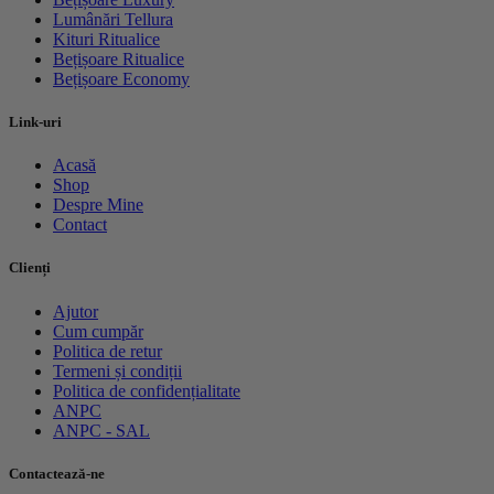
Lumânări Tellura
Kituri Ritualice
Bețișoare Ritualice
Bețișoare Economy
Link-uri
Acasă
Shop
Despre Mine
Contact
Clienți
Ajutor
Cum cumpăr
Politica de retur
Termeni și condiții
Politica de confidențialitate
ANPC
ANPC - SAL
Contactează-ne