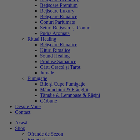
Bețișoare Premium
Bețișoare Luxury
Bețișoare Ritualice
Conuri Parfumate
Seturi Bețișoare și Conuri
Pudră Aromată
Ritual Healing
Bețișoare Ritualice
Kituri Ritualice
Sound Healing
Produse Șamanice
Cărți Oracol și Tarot
Jurnale
Fumigație
Bile și Cupe Fumigație
Mănunchiuri & Frânghii
Tămâie & Lemnoase & Rășini
Cărbune
Despre Mine
Contact
Acasă
Shop
Ofrande de Sezon
Reduceri