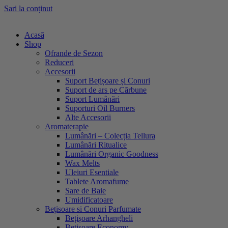
Sari la conținut
Acasă
Shop
Ofrande de Sezon
Reduceri
Accesorii
Suport Bețișoare și Conuri
Suport de ars pe Cărbune
Suport Lumânări
Suporturi Oil Burners
Alte Accesorii
Aromaterapie
Lumânări – Colecția Tellura
Lumânări Ritualice
Lumânări Organic Goodness
Wax Melts
Uleiuri Esentiale
Tablete Aromafume
Sare de Baie
Umidificatoare
Bețisoare si Conuri Parfumate
Bețișoare Arhangheli
Bețișoare Economy