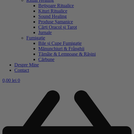
Ritual Healing
Bețișoare Ritualice
Kituri Ritualice
Sound Healing
Produse Șamanice
Cărți Oracol și Tarot
Jurnale
Fumigație
Bile și Cupe Fumigație
Mănunchiuri & Frânghii
Tămâie & Lemnoase & Rășini
Cărbune
Despre Mine
Contact
0,00
lei
0