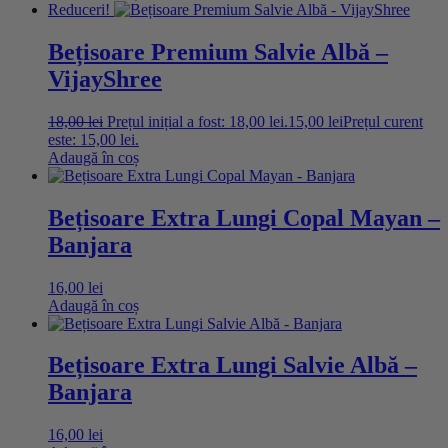
Reduceri!
Bețisoare Premium Salvie Albă –
VijayShree
18,00
lei
Prețul inițial a fost: 18,00 lei.
15,00
lei
Prețul curent
este: 15,00 lei.
Adaugă în coș
Bețisoare Extra Lungi Copal Mayan –
Banjara
16,00
lei
Adaugă în coș
Bețisoare Extra Lungi Salvie Albă –
Banjara
16,00
lei