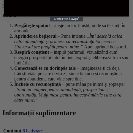
parfumat invită la concentrare, claritate și intenție.
Ritual:
Pregătește spațiul –
alege un loc liniștit, unde să te simți în
armonie.
Aprinderea bețișorul –
Pune intenție
„Îmi deschid calea
către abundență și primesc cu recunoștință tot ceea ce
Universul are pregătit pentru mine.”
Apoi aprinde bețișorul.
Respiră conștient –
inspiră parfumul, vizualizând cum
energia prosperității intră în tine; expiră și eliberează frica sau
limitările.
Conectează-te cu dorințele tale –
imaginează-ți că deja
trăiești viața pe care o visezi, simte bucuria și recunoștința
pentru abundența care vine spre tine.
Încheie cu recunoștință –
pune mâna pe inimă și șoptește:
„Sunt un magnet pentru abundență, prosperitate și
oportunități. Mulțumesc pentru binecuvântările care curg
către mine.”
Informații suplimentare
Conținut
6 bețișoare