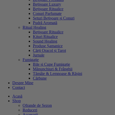
Bețișoare Luxury
Bețișoare Ritualice
Conuri Parfumate
Seturi Bețișoare și Conuri
Pudră Aromată
Ritual Healing
Bețișoare Ritualice
Kituri Ritualice
Sound Healing
Produse Șamanice
Cărți Oracol și Tarot
Jurnale
Fumigație
Bile și Cupe Fumigație
Mănunchiuri & Frânghii
Tămâie & Lemnoase & Rășini
Cărbune
Despre Mine
Contact
Acasă
Shop
Ofrande de Sezon
Reduceri
Accesorii