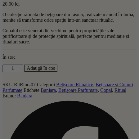
20,00
lei
O colecție rafinată de bețișoare din rășină, realizate manual în India,
menite să transforme orice spațiu într-un sanctuar ritualic.
Copalul este venerat din vechime pentru proprietățile sale
purificatoare și de protecție spirituală, perfecte pentru meditație și
ritualuri sacre.
În stoc
Cantitate
Adaugă în coș
Bețișoare
Ritual
–
SKU
RitRinc-07
Categorii
Bețișoare Ritualice
,
Bețisoare si Conuri
Copal
Parfumate
Etichete
Banjara
,
Bețișoare Parfumate
,
Copal
,
Ritual
–
Brand:
Banjara
Banjara