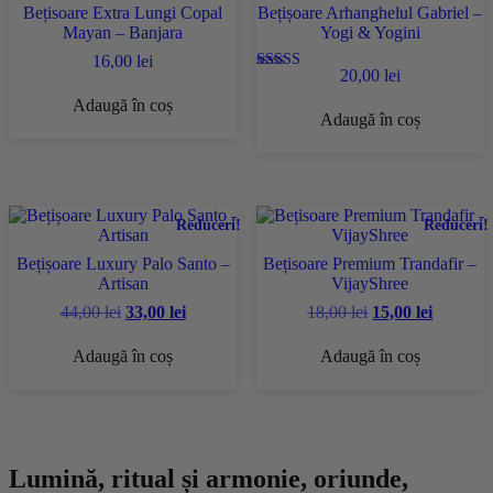
Bețisoare Extra Lungi Copal
Bețișoare Arhanghelul Gabriel –
Mayan – Banjara
Yogi & Yogini
16,00
lei
20,00
lei
Evaluat la
5.00
Adaugă în coș
din 5
Adaugă în coș
Reduceri!
Reduceri!
Bețișoare Luxury Palo Santo –
Bețisoare Premium Trandafir –
Artisan
VijayShree
Prețul
Prețul
Prețul
Prețul
44,00
lei
33,00
lei
18,00
lei
15,00
lei
inițial
curent
inițial
curent
a
este:
a
este:
Adaugă în coș
Adaugă în coș
fost:
33,00 lei.
fost:
15,00 lei
44,00 lei.
18,00 lei.
Lumină, ritual și armonie, oriunde,