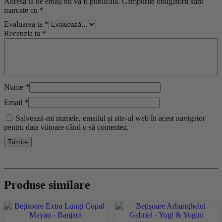
Adresa ta de email nu va fi publicată.
Câmpurile obligatorii sunt
marcate cu
*
Evaluarea ta
*
Recenzia ta
*
Nume
*
Email
*
Salvează-mi numele, emailul și site-ul web în acest navigator
pentru data viitoare când o să comentez.
Produse similare