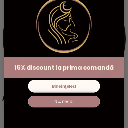
15% discount la prima comandă
Bineînţeles!
Nu, mersi
Descriere
Informații suplimentare
Recenzii (0)