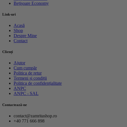
Bețișoare Economy
Link-uri
Acasă
Shop
Despre Mine
Contact
Clienți
Ajutor
Cum cumpăr
Politica de retur
Termeni și condiții
Politica de confidențialitate
ANPC
ANPC - SAL
Contactează-ne
contact@zamritashop.ro
+40 771 666 898