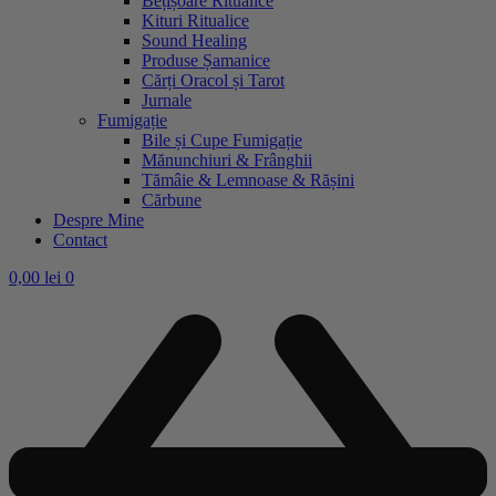
Bețișoare Ritualice
Kituri Ritualice
Sound Healing
Produse Șamanice
Cărți Oracol și Tarot
Jurnale
Fumigație
Bile și Cupe Fumigație
Mănunchiuri & Frânghii
Tămâie & Lemnoase & Rășini
Cărbune
Despre Mine
Contact
0,00
lei
0