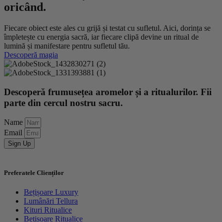
oricând.
Fiecare obiect este ales cu grijă și testat cu sufletul. Aici, dorința se
împletește cu energia sacră, iar fiecare clipă devine un ritual de
lumină și manifestare pentru sufletul tău.
Descoperă magia
Descoperă frumusețea aromelor și a ritualurilor. Fii
parte din cercul nostru sacru.
Name
Email
Sign Up
Preferatele Clienților
Bețișoare Luxury
Lumânări Tellura
Kituri Ritualice
Bețișoare Ritualice