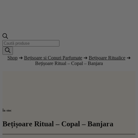
Products
search
Shop
➔
Bețisoare si Conuri Parfumate
➔
Bețișoare Ritualice
➔
Bețișoare Ritual – Copal – Banjara
În stoc
Bețișoare Ritual – Copal – Banjara