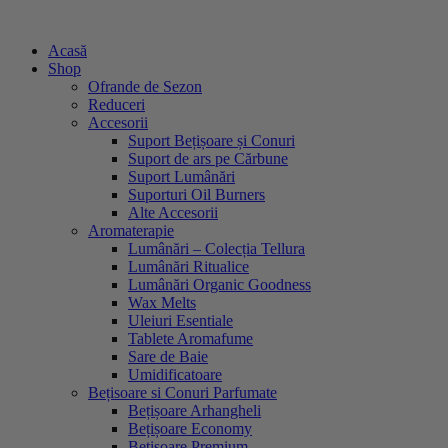
Sari
la
Acasă
conținut
Shop
Ofrande de Sezon
Reduceri
Accesorii
Suport Bețișoare și Conuri
Suport de ars pe Cărbune
Suport Lumânări
Suporturi Oil Burners
Alte Accesorii
Aromaterapie
Lumânări – Colecția Tellura
Lumânări Ritualice
Lumânări Organic Goodness
Wax Melts
Uleiuri Esentiale
Tablete Aromafume
Sare de Baie
Umidificatoare
Bețisoare si Conuri Parfumate
Bețișoare Arhangheli
Bețișoare Economy
Bețișoare Premium