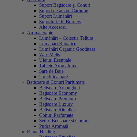
Suport Bețișoare și Conuri
Suport de ars pe Cărbune
Suport Lumânări
Suporturi Oil Burners
Alte Accesorii
Aromaterapie
Lumânări – Colecția Tellura
Lumânări Ritualice
Lumânări Organic Goodness
Wax Melts
Uleiuri Esentiale
Tablete Aromafume
Sare de Baie
Umidificatoare
Bețisoare si Conuri Parfumate
Bețișoare Arhangheli
Bețișoare Economy
Bețișoare Premium
Bețișoare Luxury
Bețișoare Ritualice
Conuri Parfumate
Seturi Bețișoare și Conuri
Pudră Aromată
Ritual Healing