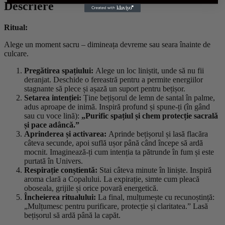
Descriere
Ritual:
Alege un moment sacru – dimineața devreme sau seara înainte de
culcare.
Pregătirea spațiului:
Alege un loc liniștit, unde să nu fii
deranjat. Deschide o fereastră pentru a permite energiilor
stagnante să plece și așază un suport pentru bețișor.
Setarea intenției:
Ține bețișorul de lemn de santal în palme,
adus aproape de inimă. Inspiră profund și spune-ți (în gând
sau cu voce lină):
„Purific spațiul și chem protecție sacrală
și pace adâncă.”
Aprinderea și activarea:
Aprinde bețișorul și lasă flacăra
câteva secunde, apoi suflă ușor până când începe să ardă
mocnit. Imaginează-ți cum intenția ta pătrunde în fum și este
purtată în Univers.
Respirație conștientă:
Stai câteva minute în liniște. Inspiră
aroma clară a Copalului. La expirație, simte cum pleacă
oboseala, grijile și orice povară energetică.
Încheierea ritualului:
La final, mulțumește cu recunoștință:
„Mulțumesc pentru purificare, protecție și claritatea.” Lasă
bețișorul să ardă până la capăt.