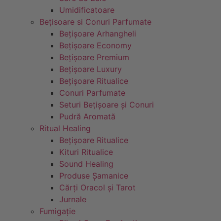
Umidificatoare
Bețisoare si Conuri Parfumate
Bețișoare Arhangheli
Bețișoare Economy
Bețișoare Premium
Bețișoare Luxury
Bețișoare Ritualice
Conuri Parfumate
Seturi Bețișoare și Conuri
Pudră Aromată
Ritual Healing
Bețișoare Ritualice
Kituri Ritualice
Sound Healing
Produse Șamanice
Cărți Oracol și Tarot
Jurnale
Fumigație