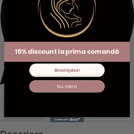
15% discount la prima comandă
Bineînţeles!
Nu, mersi
Descriere
Informații suplimentare
Recenzii (0)