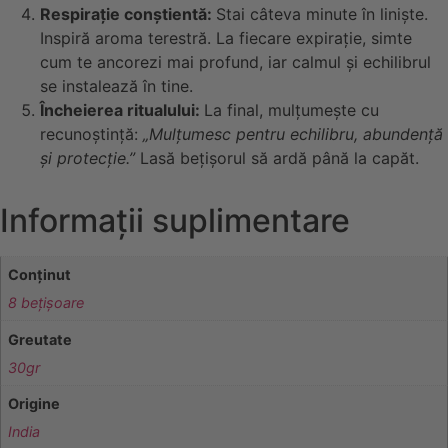
Respirație conștientă:
Stai câteva minute în liniște.
Inspiră aroma terestră. La fiecare expirație, simte
cum te ancorezi mai profund, iar calmul și echilibrul
se instalează în tine.
Încheierea ritualului:
La final, mulțumește cu
recunoștință:
„Mulțumesc pentru echilibru, abundență
și protecție.”
Lasă bețișorul să ardă până la capăt.
Informații suplimentare
Conținut
8 bețișoare
Greutate
30gr
Origine
India