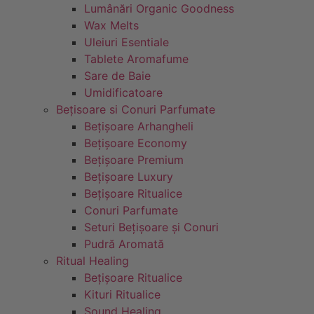
Lumânări Organic Goodness
Wax Melts
Uleiuri Esentiale
Tablete Aromafume
Sare de Baie
Umidificatoare
Bețisoare si Conuri Parfumate
Bețișoare Arhangheli
Bețișoare Economy
Bețișoare Premium
Bețișoare Luxury
Bețișoare Ritualice
Conuri Parfumate
Seturi Bețișoare și Conuri
Pudră Aromată
Ritual Healing
Bețișoare Ritualice
Kituri Ritualice
Sound Healing