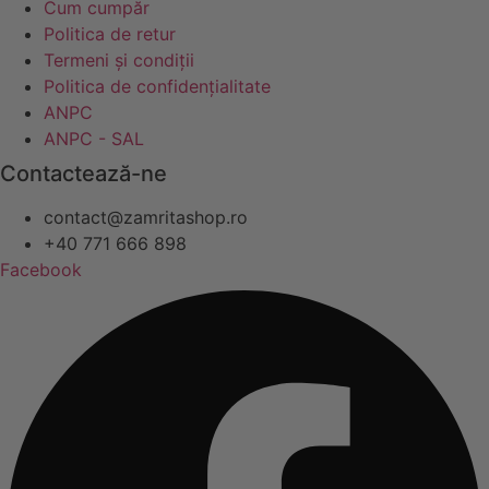
Cum cumpăr
Politica de retur
Termeni și condiții
Politica de confidențialitate
ANPC
ANPC - SAL
Contactează-ne
contact@zamritashop.ro
+40 771 666 898
Facebook