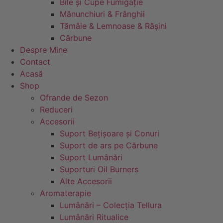
Bile și Cupe Fumigație
Mănunchiuri & Frânghii
Tămâie & Lemnoase & Rășini
Cărbune
Despre Mine
Contact
Acasă
Shop
Ofrande de Sezon
Reduceri
Accesorii
Suport Bețișoare și Conuri
Suport de ars pe Cărbune
Suport Lumânări
Suporturi Oil Burners
Alte Accesorii
Aromaterapie
Lumânări – Colecția Tellura
Lumânări Ritualice