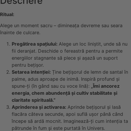
Descriere
Ritual:
Alege un moment sacru – dimineața devreme sau seara
înainte de culcare.
Pregătirea spațiului:
Alege un loc liniștit, unde să nu
fii deranjat. Deschide o fereastră pentru a permite
energiilor stagnante să plece și așază un suport
pentru bețișor.
Setarea intenției:
Ține bețișorul de lemn de santal în
palme, adus aproape de inimă. Inspiră profund și
spune-ți (în gând sau cu voce lină):
„Îmi ancorez
energia, chem abundență și cultiv stabilitate și
claritate spirituală.”
Aprinderea și activarea:
Aprinde bețișorul și lasă
flacăra câteva secunde, apoi suflă ușor până când
începe să ardă mocnit. Imaginează-ți cum intenția ta
pătrunde în fum și este purtată în Univers.