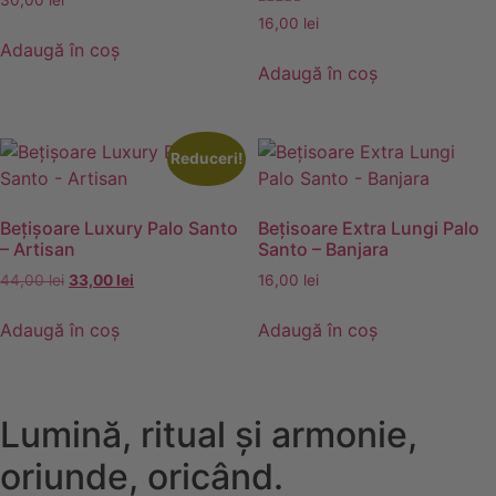
30,00
lei
Evaluat la
16,00
lei
5.00
Adaugă în coș
din 5
Adaugă în coș
Reduceri!
Bețișoare Luxury Palo Santo
Bețisoare Extra Lungi Palo
– Artisan
Santo – Banjara
Prețul
Prețul
44,00
lei
33,00
lei
16,00
lei
inițial
curent
a
este:
Adaugă în coș
Adaugă în coș
fost:
33,00 lei.
44,00 lei.
Lumină, ritual și armonie,
oriunde, oricând.