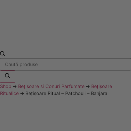
Products
search
Shop
➔
Bețisoare si Conuri Parfumate
➔
Bețișoare
Ritualice
➔ Bețișoare Ritual – Patchouli – Banjara