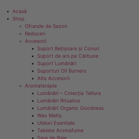
Sari
la
Acasă
conținut
Shop
Ofrande de Sezon
Reduceri
Accesorii
Suport Bețișoare și Conuri
Suport de ars pe Cărbune
Suport Lumânări
Suporturi Oil Burners
Alte Accesorii
Aromaterapie
Lumânări – Colecția Tellura
Lumânări Ritualice
Lumânări Organic Goodness
Wax Melts
Uleiuri Esentiale
Tablete Aromafume
Sare de Baie