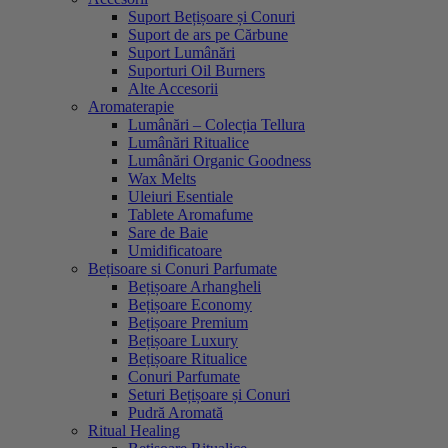
Suport Bețișoare și Conuri
Suport de ars pe Cărbune
Suport Lumânări
Suporturi Oil Burners
Alte Accesorii
Aromaterapie
Lumânări – Colecția Tellura
Lumânări Ritualice
Lumânări Organic Goodness
Wax Melts
Uleiuri Esentiale
Tablete Aromafume
Sare de Baie
Umidificatoare
Bețisoare si Conuri Parfumate
Bețișoare Arhangheli
Bețișoare Economy
Bețișoare Premium
Bețișoare Luxury
Bețișoare Ritualice
Conuri Parfumate
Seturi Bețișoare și Conuri
Pudră Aromată
Ritual Healing