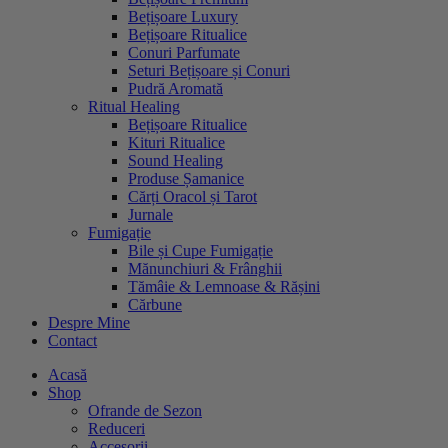
Bețișoare Luxury
Bețișoare Ritualice
Conuri Parfumate
Seturi Bețișoare și Conuri
Pudră Aromată
Ritual Healing
Bețișoare Ritualice
Kituri Ritualice
Sound Healing
Produse Șamanice
Cărți Oracol și Tarot
Jurnale
Fumigație
Bile și Cupe Fumigație
Mănunchiuri & Frânghii
Tămâie & Lemnoase & Rășini
Cărbune
Despre Mine
Contact
Acasă
Shop
Ofrande de Sezon
Reduceri
Accesorii