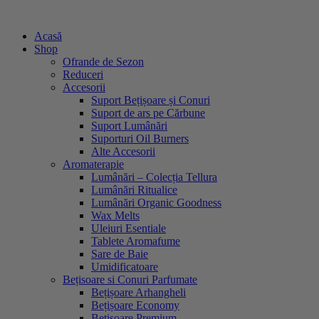
Sari
la
Acasă
conținut
Shop
Ofrande de Sezon
Reduceri
Accesorii
Suport Bețișoare și Conuri
Suport de ars pe Cărbune
Suport Lumânări
Suporturi Oil Burners
Alte Accesorii
Aromaterapie
Lumânări – Colecția Tellura
Lumânări Ritualice
Lumânări Organic Goodness
Wax Melts
Uleiuri Esentiale
Tablete Aromafume
Sare de Baie
Umidificatoare
Bețisoare si Conuri Parfumate
Bețișoare Arhangheli
Bețișoare Economy
Bețișoare Premium