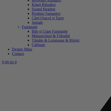
Bețișoare Ritualice
Kituri Ritualice
Sound Healing
Produse Șamanice
Cărți Oracol și Tarot
Jurnale
Fumigație
Bile și Cupe Fumigație
Mănunchiuri & Frânghii
Tămâie & Lemnoase & Rășini
Cărbune
Despre Mine
Contact
0,00
lei
0