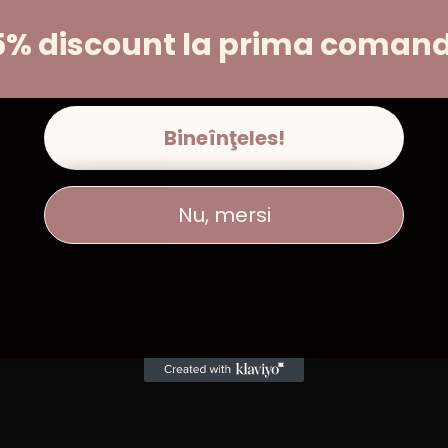
5% discount la prima coman
Bineînţeles!
Nu, mersi