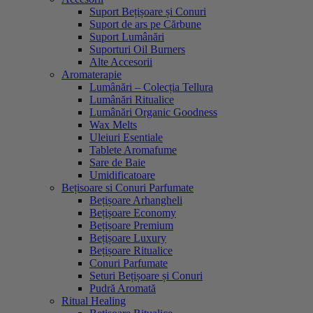
Suport Bețișoare și Conuri
Suport de ars pe Cărbune
Suport Lumânări
Suporturi Oil Burners
Alte Accesorii
Aromaterapie
Lumânări – Colecția Tellura
Lumânări Ritualice
Lumânări Organic Goodness
Wax Melts
Uleiuri Esentiale
Tablete Aromafume
Sare de Baie
Umidificatoare
Bețisoare si Conuri Parfumate
Bețișoare Arhangheli
Bețișoare Economy
Bețișoare Premium
Bețișoare Luxury
Bețișoare Ritualice
Conuri Parfumate
Seturi Bețișoare și Conuri
Pudră Aromată
Ritual Healing