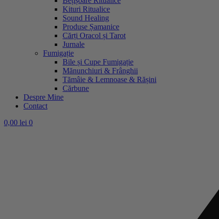
Bețișoare Ritualice
Kituri Ritualice
Sound Healing
Produse Șamanice
Cărți Oracol și Tarot
Jurnale
Fumigație
Bile și Cupe Fumigație
Mănunchiuri & Frânghii
Tămâie & Lemnoase & Rășini
Cărbune
Despre Mine
Contact
0,00
lei
0