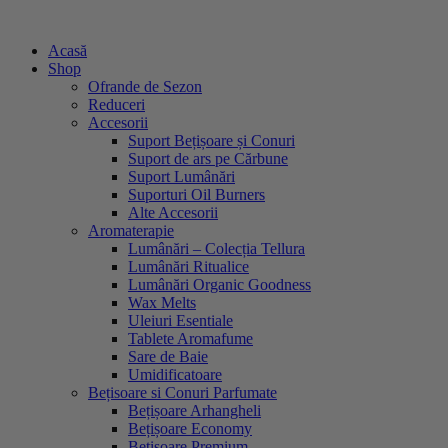
Sari
la
Acasă
conținut
Shop
Ofrande de Sezon
Reduceri
Accesorii
Suport Bețișoare și Conuri
Suport de ars pe Cărbune
Suport Lumânări
Suporturi Oil Burners
Alte Accesorii
Aromaterapie
Lumânări – Colecția Tellura
Lumânări Ritualice
Lumânări Organic Goodness
Wax Melts
Uleiuri Esentiale
Tablete Aromafume
Sare de Baie
Umidificatoare
Bețisoare si Conuri Parfumate
Bețișoare Arhangheli
Bețișoare Economy
Bețișoare Premium