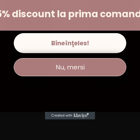
5% discount la prima coman
Bineînţeles!
Nu, mersi