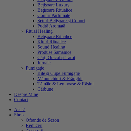
Bețișoare Luxury
Bețișoare Ritualice
Conuri Parfumate
Seturi Bețișoare și Conuri
Pudră Aromată
Ritual Healing
Bețișoare Ritualice
Kituri Ritualice
Sound Healing
Produse Șamanice
Cărți Oracol și Tarot
Jurnale
Fumigație
Bile și Cupe Fumigație
Mănunchiuri & Frânghii
Tămâie & Lemnoase & Rășini
Cărbune
Despre Mine
Contact
Acasă
Shop
Ofrande de Sezon
Reduceri
Accesorii