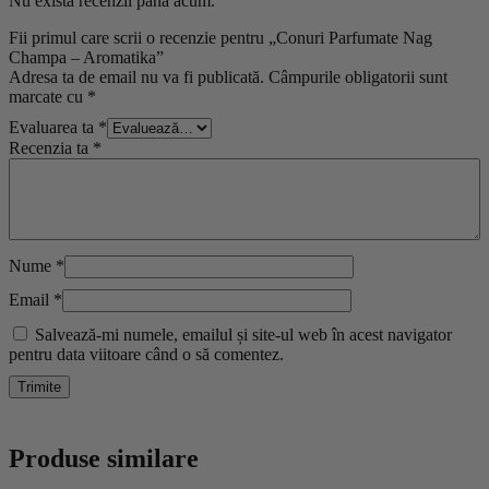
Nu există recenzii până acum.
Fii primul care scrii o recenzie pentru „Conuri Parfumate Nag
Champa – Aromatika”
Adresa ta de email nu va fi publicată.
Câmpurile obligatorii sunt
marcate cu
*
Evaluarea ta
*
Recenzia ta
*
Nume
*
Email
*
Salvează-mi numele, emailul și site-ul web în acest navigator
pentru data viitoare când o să comentez.
Produse similare