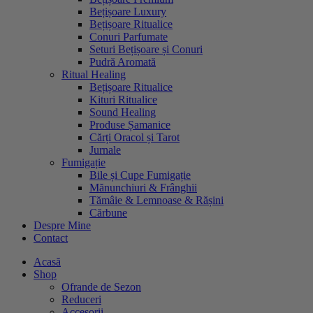
Bețișoare Luxury
Bețișoare Ritualice
Conuri Parfumate
Seturi Bețișoare și Conuri
Pudră Aromată
Ritual Healing
Bețișoare Ritualice
Kituri Ritualice
Sound Healing
Produse Șamanice
Cărți Oracol și Tarot
Jurnale
Fumigație
Bile și Cupe Fumigație
Mănunchiuri & Frânghii
Tămâie & Lemnoase & Rășini
Cărbune
Despre Mine
Contact
Acasă
Shop
Ofrande de Sezon
Reduceri
Accesorii