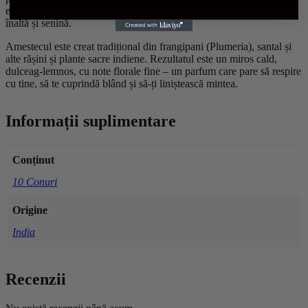
energiile stagnante sau negative, lăsând în urmă o atmosferă curată,
înaltă și senină.
Amestecul este creat tradițional din frangipani (Plumeria), santal și
alte rășini și plante sacre indiene. Rezultatul este un miros cald,
dulceag-lemnos, cu note florale fine – un parfum care pare să respire
cu tine, să te cuprindă blând și să-ți liniștească mintea.
Informații suplimentare
Conținut
10 Conuri
Origine
India
Recenzii