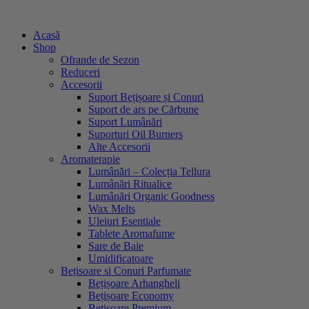
Sari
la
Acasă
conținut
Shop
Ofrande de Sezon
Reduceri
Accesorii
Suport Bețișoare și Conuri
Suport de ars pe Cărbune
Suport Lumânări
Suporturi Oil Burners
Alte Accesorii
Aromaterapie
Lumânări – Colecția Tellura
Lumânări Ritualice
Lumânări Organic Goodness
Wax Melts
Uleiuri Esentiale
Tablete Aromafume
Sare de Baie
Umidificatoare
Bețisoare si Conuri Parfumate
Bețișoare Arhangheli
Bețișoare Economy
Bețișoare Premium