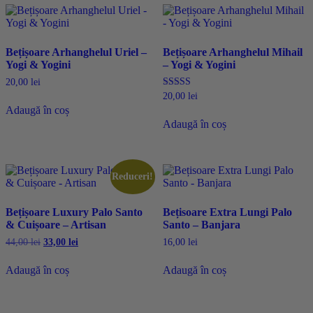
Bețișoare Arhanghelul Uriel –
Bețișoare Arhanghelul Mihail
Yogi & Yogini
– Yogi & Yogini
20,00
lei
Evaluat la
20,00
lei
5.00
Adaugă în coș
din 5
Adaugă în coș
Reduceri!
Bețișoare Luxury Palo Santo
Bețisoare Extra Lungi Palo
& Cuișoare – Artisan
Santo – Banjara
Prețul
Prețul
44,00
lei
33,00
lei
16,00
lei
inițial
curent
a
este:
Adaugă în coș
Adaugă în coș
fost:
33,00 lei.
44,00 lei.