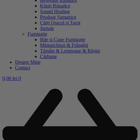
Bețișoare Ritualice
Kituri Ritualice
Sound Healing
Produse Șamanice
Cărți Oracol și Tarot
Jurnale
Fumigație
Bile și Cupe Fumigație
Mănunchiuri & Frânghii
Tămâie & Lemnoase & Rășini
Cărbune
Despre Mine
Contact
0,00
lei
0