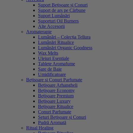
Suport Bețișoare și Conuri
Suport de ars pe Cărbune
Suport Lumânări
Suporturi Oil Burners
Alte Accesorii
Aromaterapie
Lumânări – Colecția Tellura
Lumânări Ritualice
Lumânări Organic Goodness
Wax Melts
Uleiuri Esentiale
Tablete Aromafume
Sare de Baie
Umidificatoare
Bețisoare si Conuri Parfumate
Bețișoare Arhangheli
Bețișoare Economy
Bețișoare Premium
Bețișoare Luxury
Bețișoare Ritualice
Conuri Parfumate
Seturi Bețișoare și Conuri
Pudră Aromată
Ritual Healing