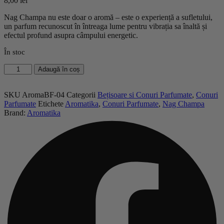
8,00
lei
Nag Champa nu este doar o aromă – este o experiență a sufletului,
un parfum recunoscut în întreaga lume pentru vibrația sa înaltă și
efectul profund asupra câmpului energetic.
În stoc
Cantitate
Adaugă în coș
Conuri
Parfumate
Nag
SKU
AromaBF-04
Categorii
Bețisoare si Conuri Parfumate
,
Conuri
Champa
Parfumate
Etichete
Aromatika
,
Conuri Parfumate
,
Nag Champa
-
Brand:
Aromatika
Aromatika