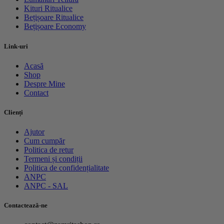
Kituri Ritualice
Bețișoare Ritualice
Bețișoare Economy
Link-uri
Acasă
Shop
Despre Mine
Contact
Clienți
Ajutor
Cum cumpăr
Politica de retur
Termeni și condiții
Politica de confidențialitate
ANPC
ANPC - SAL
Contactează-ne