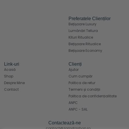
Preferatele Clienților
Bețișoare Luxury
Lumânări Tellura
Kituri Ritualice
Bețișoare Ritualice
Bețișoare Economy
Link-uri
Clienți
Acasă
Ajutor
Shop
Cum cumpăr
Despre Mine
Politica de retur
Contact
Termeni și condiții
Politica de confidențialitate
ANPC
ANPC - SAL
Contactează-ne
contact@zamritashop.ro