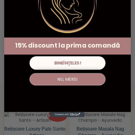
Nume
*
Email
*
15% discount la prima comandă
Salvează-mi numele, emailul și site-ul web în acest
navigator pentru data viitoare când o să comentez.
BINEÎNŢELES!
NU, MERSI
Produse similare
Reduceri!
Bețișoare Luxury Palo Santo
Bețișoare Masala Nag