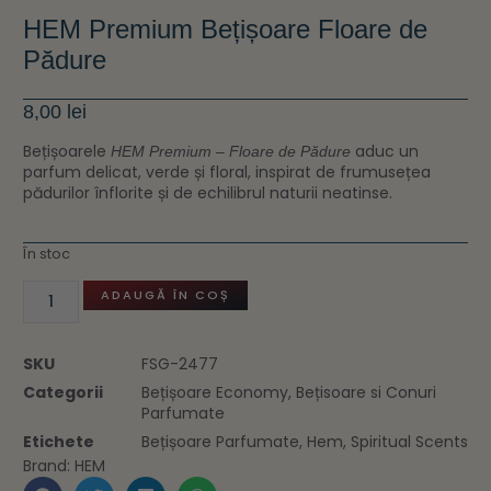
HEM Premium Bețișoare Floare de
Pădure
8,00
lei
Bețișoarele
aduc un
HEM Premium – Floare de Pădure
parfum delicat, verde și floral, inspirat de frumusețea
pădurilor înflorite și de echilibrul naturii neatinse.
În stoc
ADAUGĂ ÎN COȘ
SKU
FSG-2477
Categorii
Bețișoare Economy
,
Bețisoare si Conuri
Parfumate
Etichete
Bețișoare Parfumate
,
Hem
,
Spiritual Scents
Brand:
HEM