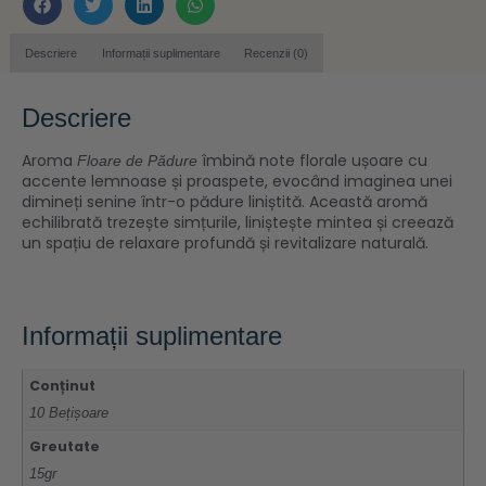
Descriere
Informații suplimentare
Recenzii (0)
Descriere
Aroma
îmbină note florale ușoare cu
Floare de Pădure
accente lemnoase și proaspete, evocând imaginea unei
dimineți senine într-o pădure liniștită. Această aromă
echilibrată trezește simțurile, liniștește mintea și creează
un spațiu de relaxare profundă și revitalizare naturală.
Informații suplimentare
Conținut
10 Bețișoare
Greutate
15gr