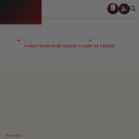
0
Despre Mine
SHOP
➔
BEȚISOARE SI CONURI PARFUMATE
➔
BEȚIȘOARE ECONOMY
➔ HEM PREMIUM BEȚIȘOARE FLOARE DE PĂDURE
ÎN STOC