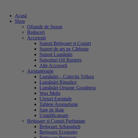
Sari
la
Acasă
conținut
Shop
Ofrande de Sezon
Reduceri
Accesorii
Suport Bețișoare și Conuri
Suport de ars pe Cărbune
Suport Lumânări
Suporturi Oil Burners
Alte Accesorii
Aromaterapie
Lumânări – Colecția Tellura
Lumânări Ritualice
Lumânări Organic Goodness
Wax Melts
Uleiuri Esentiale
Tablete Aromafume
Sare de Baie
Umidificatoare
Bețisoare si Conuri Parfumate
Bețișoare Arhangheli
Bețișoare Economy
Bețișoare Premium