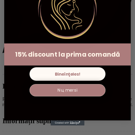
15% discount la prima comandă
Descriere
Informații suplimentare
Recenzii (0)
Bineînţeles!
Descriere
Nu, mersi
Perfect pentru cei care vor să își exprime sufletul pe hârtie, să noteze
revelații, vise, planuri sau să practice scrierea conștientă a gândurilor.
Informații suplimentare