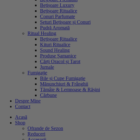
Bețișoare Luxury
Bețișoare Ritualice
Conuri Parfumate
Seturi Bețișoare și Conuri
Pudră Aromată
Ritual Healing
Bețișoare Ritualice
Kituri Ritualice
Sound Healing
Produse Șamanice
Cărți Oracol și Tarot
Jurnale
Fumigație
Bile și Cupe Fumigație
Mănunchiuri & Frânghii
Tămâie & Lemnoase & Rășini
Cărbune
Despre Mine
Contact
Acasă
Shop
Ofrande de Sezon
Reduceri
Accesorii