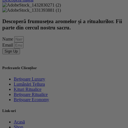
Descoperă frumusețea aromelor și a ritualurilor. Fii
parte din cercul nostru sacru.
Name
Email
Sign Up
Preferatele Clienților
Bețișoare Luxury
Lumânări Tellura
Kituri Ritualice
Bețișoare Ritualice
Bețișoare Economy
Link-uri
Acasă
Shop