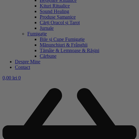
Bețișoare Ritualice
Kituri Ritualice
Sound Healing
Produse Șamanice
Cărți Oracol și Tarot
Jurnale
Fumigație
Bile și Cupe Fumigație
Mănunchiuri & Frânghii
Tămâie & Lemnoase & Rășini
Cărbune
Despre Mine
Contact
0,00
lei
0