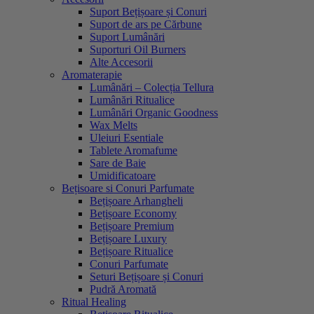
Suport Bețișoare și Conuri
Suport de ars pe Cărbune
Suport Lumânări
Suporturi Oil Burners
Alte Accesorii
Aromaterapie
Lumânări – Colecția Tellura
Lumânări Ritualice
Lumânări Organic Goodness
Wax Melts
Uleiuri Esentiale
Tablete Aromafume
Sare de Baie
Umidificatoare
Bețisoare si Conuri Parfumate
Bețișoare Arhangheli
Bețișoare Economy
Bețișoare Premium
Bețișoare Luxury
Bețișoare Ritualice
Conuri Parfumate
Seturi Bețișoare și Conuri
Pudră Aromată
Ritual Healing