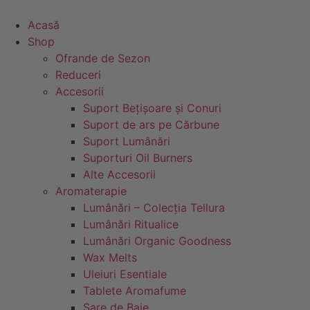
Sari
la
Acasă
conținut
Shop
Ofrande de Sezon
Reduceri
Accesorii
Suport Bețișoare și Conuri
Suport de ars pe Cărbune
Suport Lumânări
Suporturi Oil Burners
Alte Accesorii
Aromaterapie
Lumânări – Colecția Tellura
Lumânări Ritualice
Lumânări Organic Goodness
Wax Melts
Uleiuri Esentiale
Tablete Aromafume
Sare de Baie