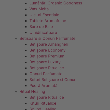
Lumânări Organic Goodness
Wax Melts
Uleiuri Esentiale
Tablete Aromafume
Sare de Baie
Umidificatoare
Bețisoare si Conuri Parfumate
Bețișoare Arhangheli
Bețișoare Economy
Bețișoare Premium
Bețișoare Luxury
Bețișoare Ritualice
Conuri Parfumate
Seturi Bețișoare și Conuri
Pudră Aromată
Ritual Healing
Bețișoare Ritualice
Kituri Ritualice
Sound Healing