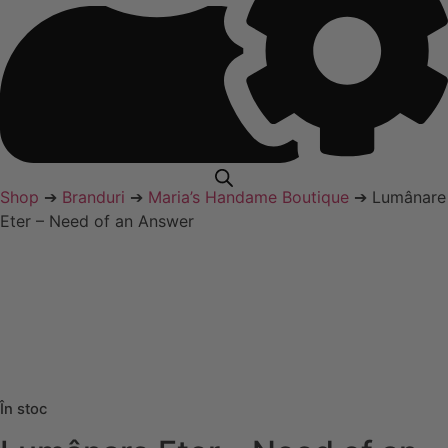
Shop
➔
Branduri
➔
Maria’s Handame Boutique
➔ Lumânare
Eter – Need of an Answer
În stoc