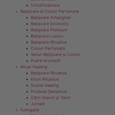
Umidificatoare
Bețisoare si Conuri Parfumate
Bețișoare Arhangheli
Bețișoare Economy
Bețișoare Premium
Bețișoare Luxury
Bețișoare Ritualice
Conuri Parfumate
Seturi Bețișoare și Conuri
Pudră Aromată
Ritual Healing
Bețișoare Ritualice
Kituri Ritualice
Sound Healing
Produse Șamanice
Cărți Oracol și Tarot
Jurnale
Fumigație