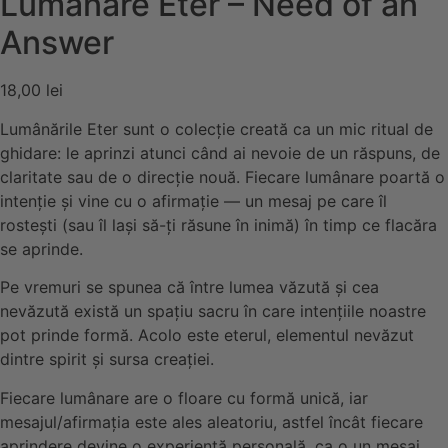
Lumânare Eter – Need of an
Answer
18,00
lei
Lumânările Eter sunt o colecție creată ca un mic ritual de
ghidare: le aprinzi atunci când ai nevoie de un răspuns, de
claritate sau de o direcție nouă. Fiecare lumânare poartă o
intenție și vine cu o afirmație — un mesaj pe care îl
rostești (sau îl lași să-ți răsune în inimă) în timp ce flacăra
se aprinde.
Pe vremuri se spunea că între lumea văzută şi cea
nevăzută există un spaţiu sacru în care intenţiile noastre
pot prinde formă. Acolo este eterul, elementul nevăzut
dintre spirit şi sursa creaţiei.
Fiecare lumânare are o floare cu formă unică, iar
mesajul/afirmația este ales aleatoriu, astfel încât fiecare
aprindere devine o experiență personală, ca o un mesaj