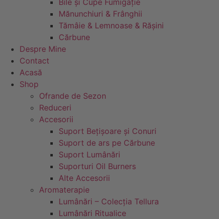
Bile și Cupe Fumigație
Mănunchiuri & Frânghii
Tămâie & Lemnoase & Rășini
Cărbune
Despre Mine
Contact
Acasă
Shop
Ofrande de Sezon
Reduceri
Accesorii
Suport Bețișoare și Conuri
Suport de ars pe Cărbune
Suport Lumânări
Suporturi Oil Burners
Alte Accesorii
Aromaterapie
Lumânări – Colecția Tellura
Lumânări Ritualice