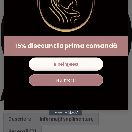
15% discount la prima comandă
Bineînţeles!
Nu, mersi
Descriere
Informații suplimentare
Recenzii (0)