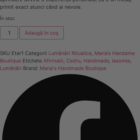
primit exact atunci când ai nevoie.
În stoc
Cantitate
Adaugă în coș
Lumânare
Eter
-
Need
SKU
Eter1
Categorii
Lumânări Ritualice
,
Maria’s Handame
of
an
Boutique
Etichete
Afirmatii
,
Cedru
,
Handmade
,
Iasomie
,
Answer
Lumânări
Brand:
Maria's Handmade Boutique