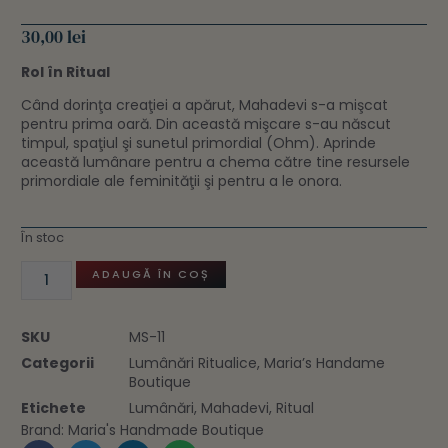
30,00
lei
Rol în Ritual
Când dorinţa creaţiei a apărut, Mahadevi s-a mişcat
pentru prima oară. Din această mişcare s-au născut
timpul, spaţiul şi sunetul primordial (Ohm). Aprinde
această lumânare pentru a chema către tine resursele
primordiale ale feminităţii şi pentru a le onora.
În stoc
ADAUGĂ ÎN COȘ
SKU
MS-11
Categorii
Lumânări Ritualice
,
Maria’s Handame
Boutique
Etichete
Lumânări
,
Mahadevi
,
Ritual
Brand:
Maria's Handmade Boutique