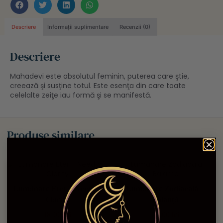
Descriere
Informații suplimentare
Recenzii (0)
Descriere
Mahadevi este absolutul feminin, puterea care ştie,
creează şi susţine totul. Este esenţa din care toate
celelalte zeiţe iau formă şi se manifestă.
Produse similare
Lumânare Eter – Need of
Lumânare Zodiacală –
Clarity
Balanță
18,00
lei
75,00
lei