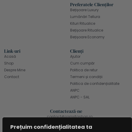
Preferatele Clienților
Bețișoare Luxury
Lumânări Tellura
Kituri Ritualice
Bețișoare Ritualice
Bețișoare Economy
Link-uri
Clienți
Acasă
Ajutor
Shop
Cum cumpăr
Despre Mine
Politica de retur
Contact
Termeni și condiții
Politica de confidențialitate
ANPC
ANPC - SAL
Contactează-ne
contact@zamritashop.ro
+40 771 666 898
Prețuim confidențialitatea ta