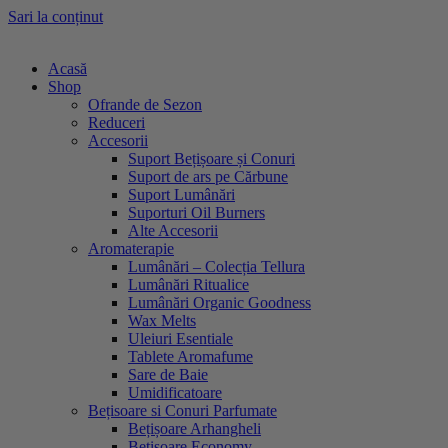
Sari la conținut
Acasă
Shop
Ofrande de Sezon
Reduceri
Accesorii
Suport Bețișoare și Conuri
Suport de ars pe Cărbune
Suport Lumânări
Suporturi Oil Burners
Alte Accesorii
Aromaterapie
Lumânări – Colecția Tellura
Lumânări Ritualice
Lumânări Organic Goodness
Wax Melts
Uleiuri Esentiale
Tablete Aromafume
Sare de Baie
Umidificatoare
Bețisoare si Conuri Parfumate
Bețișoare Arhangheli
Bețișoare Economy