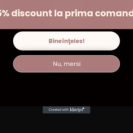
5% discount la prima coman
Bineînţeles!
Nu, mersi