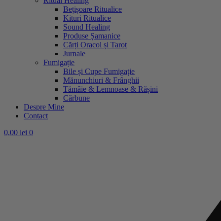
Ritual Healing
Bețișoare Ritualice
Kituri Ritualice
Sound Healing
Produse Șamanice
Cărți Oracol și Tarot
Jurnale
Fumigație
Bile și Cupe Fumigație
Mănunchiuri & Frânghii
Tămâie & Lemnoase & Rășini
Cărbune
Despre Mine
Contact
0,00
lei
0