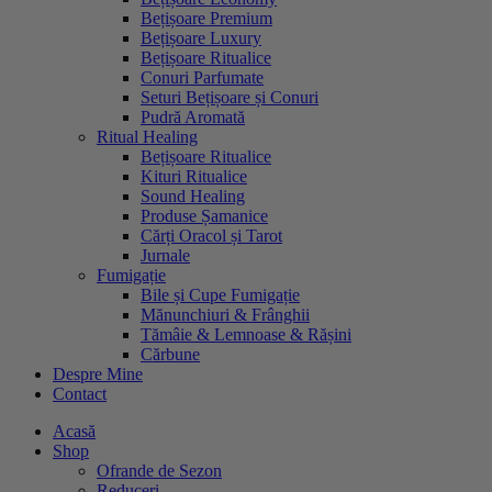
Bețișoare Premium
Bețișoare Luxury
Bețișoare Ritualice
Conuri Parfumate
Seturi Bețișoare și Conuri
Pudră Aromată
Ritual Healing
Bețișoare Ritualice
Kituri Ritualice
Sound Healing
Produse Șamanice
Cărți Oracol și Tarot
Jurnale
Fumigație
Bile și Cupe Fumigație
Mănunchiuri & Frânghii
Tămâie & Lemnoase & Rășini
Cărbune
Despre Mine
Contact
Acasă
Shop
Ofrande de Sezon
Reduceri