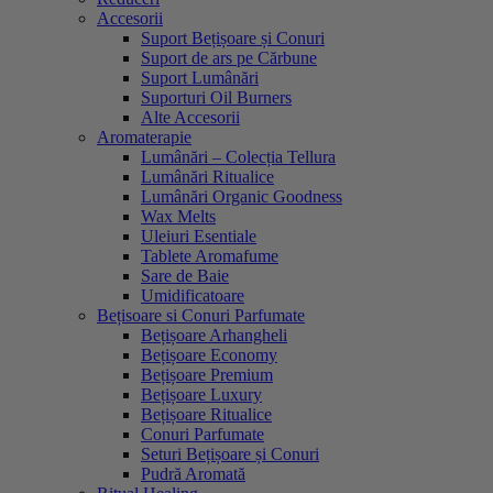
Accesorii
Suport Bețișoare și Conuri
Suport de ars pe Cărbune
Suport Lumânări
Suporturi Oil Burners
Alte Accesorii
Aromaterapie
Lumânări – Colecția Tellura
Lumânări Ritualice
Lumânări Organic Goodness
Wax Melts
Uleiuri Esentiale
Tablete Aromafume
Sare de Baie
Umidificatoare
Bețisoare si Conuri Parfumate
Bețișoare Arhangheli
Bețișoare Economy
Bețișoare Premium
Bețișoare Luxury
Bețișoare Ritualice
Conuri Parfumate
Seturi Bețișoare și Conuri
Pudră Aromată