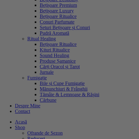
Bețișoare Premium
Bețișoare Luxury
Bețișoare Ritualice
Conuri Parfumate
Seturi Bețișoare și Conuri
Pudră Aromată
Ritual Healing
Bețișoare Ritualice
Kituri Ritualice
Sound Healing
Produse Șamanice
Cărți Oracol și Tarot
Jurnale
Fumigație
Bile și Cupe Fumigație
Mănunchiuri & Frânghii
Tămâie & Lemnoase & Rășini
Cărbune
Despre Mine
Contact
Acasă
Shop
Ofrande de Sezon
Reduceri