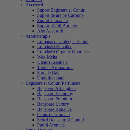
Accesorii
Suport Bețișoare și Conuri
Suport de ars pe Cărbune
Suport Lumânări
Suporturi Oil Burners
Alte Accesorii
Aromaterapie
Lumânări – Colecția Tellura
Lumânări Ritualice
Lumânări Organic Goodness
Wax Melts
Uleiuri Esentiale
Tablete Aromafume
Sare de Baie
Umidificatoare
Bețisoare si Conuri Parfumate
Bețișoare Arhangheli
Bețișoare Economy
Bețișoare Premium
Bețișoare Luxury
Bețișoare Ritualice
Conuri Parfumate
Seturi Bețișoare și Conuri
Pudră Aromată