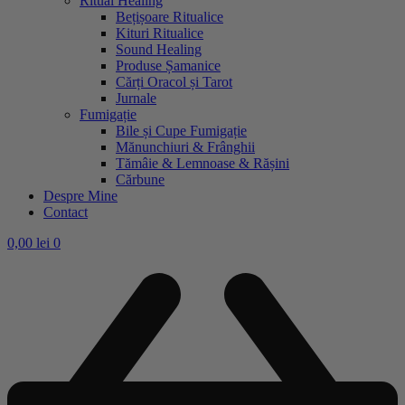
Ritual Healing
Bețișoare Ritualice
Kituri Ritualice
Sound Healing
Produse Șamanice
Cărți Oracol și Tarot
Jurnale
Fumigație
Bile și Cupe Fumigație
Mănunchiuri & Frânghii
Tămâie & Lemnoase & Rășini
Cărbune
Despre Mine
Contact
0,00
lei
0