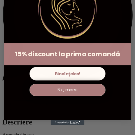
15% discount la prima comandă
Bineînţeles!
Nu, mersi
Descriere
Informații suplimentare
Recenzii (0)
Descriere
Aromele din set: