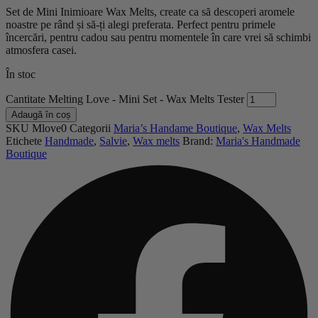
Set de Mini Inimioare Wax Melts, create ca să descoperi aromele
noastre pe rând și să-ți alegi preferata. Perfect pentru primele
încercări, pentru cadou sau pentru momentele în care vrei să schimbi
atmosfera casei.
În stoc
Cantitate Melting Love - Mini Set - Wax Melts Tester
Adaugă în coș
SKU
Mlove0
Categorii
Maria’s Handame Boutique
,
Wax Melts
Etichete
Handmade
,
Salvie
,
Wax melts
Brand:
Maria's Handmade
Boutique