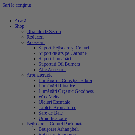
Sari la conținut
Acasă
Shop
Ofrande de Sezon
Reduceri
Accesorii
Suport Bețișoare și Conuri
Suport de ars pe Cărbune
Suport Lumânări
Suporturi Oil Burners
Alte Accesorii
Aromaterapie
Lumânări – Colecția Tellura
Lumânări Ritualice
Lumânări Organic Goodness
Wax Melts
Uleiuri Esentiale
Tablete Aromafume
Sare de Baie
Umidificatoare
Bețisoare si Conuri Parfumate
Bețișoare Arhangheli
Bețișoare Economy