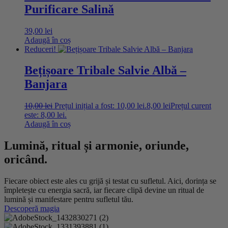
Purificare Salină
39,00
lei
Adaugă în coș
Reduceri!
Bețișoare Tribale Salvie Albă –
Banjara
10,00
lei
Prețul inițial a fost: 10,00 lei.
8,00
lei
Prețul curent
este: 8,00 lei.
Adaugă în coș
Lumină, ritual și armonie, oriunde,
oricând.
Fiecare obiect este ales cu grijă și testat cu sufletul. Aici, dorința se
împletește cu energia sacră, iar fiecare clipă devine un ritual de
lumină și manifestare pentru sufletul tău.
Descoperă magia