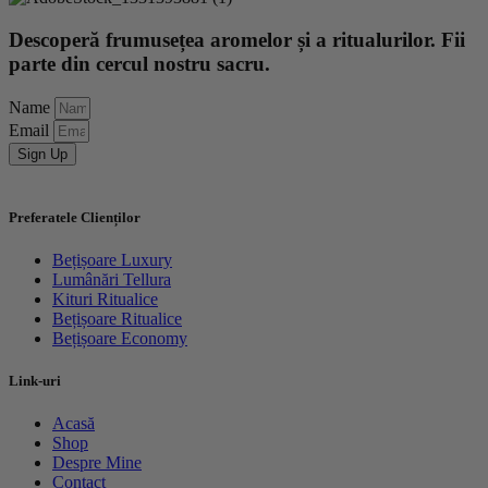
Descoperă frumusețea aromelor și a ritualurilor. Fii
parte din cercul nostru sacru.
Name
Email
Sign Up
Preferatele Clienților
Bețișoare Luxury
Lumânări Tellura
Kituri Ritualice
Bețișoare Ritualice
Bețișoare Economy
Link-uri
Acasă
Shop
Despre Mine
Contact