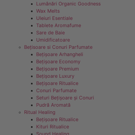
Lumânări Organic Goodness
Wax Melts
Uleiuri Esentiale
Tablete Aromafume
Sare de Baie
Umidificatoare
Bețisoare si Conuri Parfumate
Bețișoare Arhangheli
Bețișoare Economy
Bețișoare Premium
Bețișoare Luxury
Bețișoare Ritualice
Conuri Parfumate
Seturi Bețișoare și Conuri
Pudră Aromată
Ritual Healing
Bețișoare Ritualice
Kituri Ritualice
Sound Healing