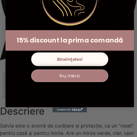
15% discount la prima comandă
Bineînţeles!
Nu, mersi
Descriere
Informații suplimentare
Recenzii (0)
Descriere
Salvia este o aromă de curățare și protecție, ca un “reset”
pentru casă și pentru minte. Are un miros verde, clar, ușor