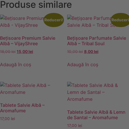
Produse similare
Reduceri!
Reduceri
Bețisoare Premium Salvie
Bețișoare Parfumate Salvie
Albă – VijayShree
Albă – Tribal Soul
Prețul
Prețul
Prețul
Prețul
18,00
lei
15,00
lei
10,00
lei
8,00
lei
inițial
curent
inițial
curent
a
este:
a
este:
Adaugă în coș
Adaugă în coș
fost:
15,00 lei.
fost:
8,00 lei.
18,00 lei.
10,00 lei.
Tablete Salvie Albă –
Aromafume
Tablete Salvie Albă & Lemn
de Santal – Aromafume
17,00
lei
17,00
lei