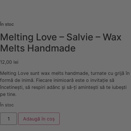
În stoc
Melting Love – Salvie – Wax
Melts Handmade
12,00
lei
Melting Love sunt wax melts handmade, turnate cu grijă în
formă de inimă. Fiecare inimioară este o invitație să
încetinești, să respiri adânc și să-ți amintești să te iubești
pe tine.
În stoc
Cantitate
Adaugă în coș
Melting
Love
-