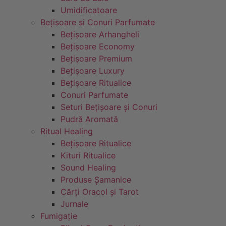
Umidificatoare
Bețisoare si Conuri Parfumate
Bețișoare Arhangheli
Bețișoare Economy
Bețișoare Premium
Bețișoare Luxury
Bețișoare Ritualice
Conuri Parfumate
Seturi Bețișoare și Conuri
Pudră Aromată
Ritual Healing
Bețișoare Ritualice
Kituri Ritualice
Sound Healing
Produse Șamanice
Cărți Oracol și Tarot
Jurnale
Fumigație