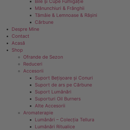
Bile și Cupe Fumigație
Mănunchiuri & Frânghii
Tămâie & Lemnoase & Rășini
Cărbune
Despre Mine
Contact
Acasă
Shop
Ofrande de Sezon
Reduceri
Accesorii
Suport Bețișoare și Conuri
Suport de ars pe Cărbune
Suport Lumânări
Suporturi Oil Burners
Alte Accesorii
Aromaterapie
Lumânări – Colecția Tellura
Lumânări Ritualice