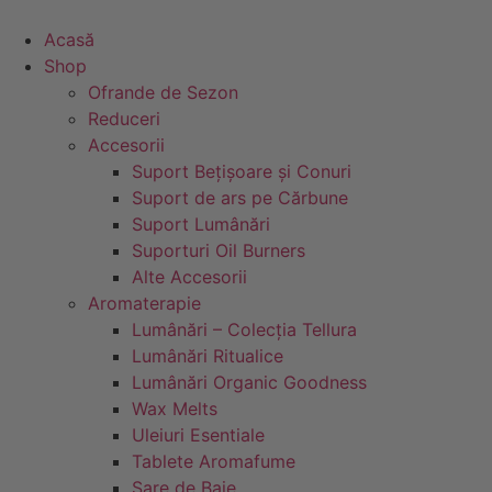
Sari
la
Acasă
conținut
Shop
Ofrande de Sezon
Reduceri
Accesorii
Suport Bețișoare și Conuri
Suport de ars pe Cărbune
Suport Lumânări
Suporturi Oil Burners
Alte Accesorii
Aromaterapie
Lumânări – Colecția Tellura
Lumânări Ritualice
Lumânări Organic Goodness
Wax Melts
Uleiuri Esentiale
Tablete Aromafume
Sare de Baie