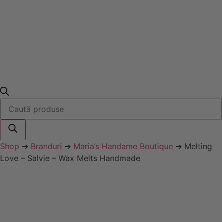
Products
search
Shop
➔
Branduri
➔
Maria’s Handame Boutique
➔ Melting
Love – Salvie – Wax Melts Handmade