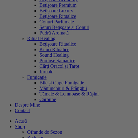
Bețișoare Premium
Bețișoare Luxury
Bețișoare Ritualice
Conuri Parfumate
Seturi Bețișoare și Conuri
Pudră Aromată
Ritual Healing
Bețișoare Ritualice
Kituri Ritualice
Sound Healing
Produse Șamanice
Cărți Oracol și Tarot
Jurnale
Fumigație
Bile și Cupe Fumigație
Mănunchiuri & Frânghii
Tămâie & Lemnoase & Rășini
Cărbune
Despre Mine
Contact
Acasă
Shop
Ofrande de Sezon
Reduceri