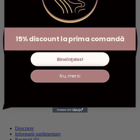
15% discount la prima comandă
Bineînţeles!
Nu, mersi
Descriere
Informații suplimentare
Recenzii (0)