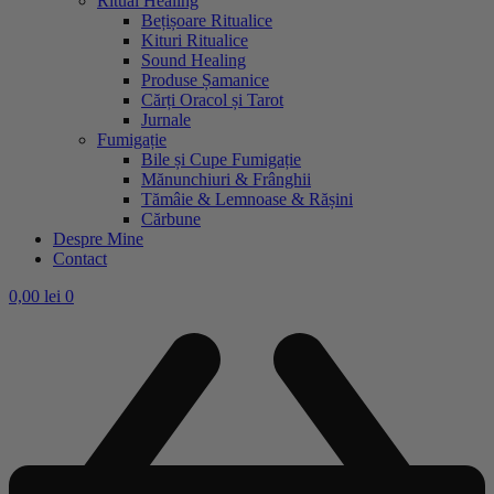
Ritual Healing
Bețișoare Ritualice
Kituri Ritualice
Sound Healing
Produse Șamanice
Cărți Oracol și Tarot
Jurnale
Fumigație
Bile și Cupe Fumigație
Mănunchiuri & Frânghii
Tămâie & Lemnoase & Rășini
Cărbune
Despre Mine
Contact
0,00
lei
0