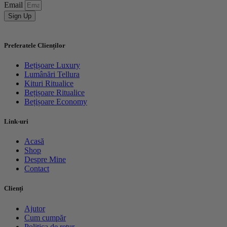
Email
Sign Up
Preferatele Clienților
Bețișoare Luxury
Lumânări Tellura
Kituri Ritualice
Bețișoare Ritualice
Bețișoare Economy
Link-uri
Acasă
Shop
Despre Mine
Contact
Clienți
Ajutor
Cum cumpăr
Politica de retur