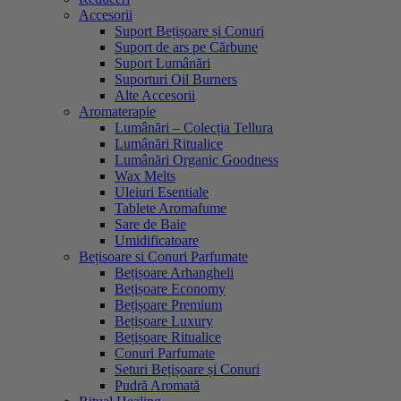
Accesorii
Suport Bețișoare și Conuri
Suport de ars pe Cărbune
Suport Lumânări
Suporturi Oil Burners
Alte Accesorii
Aromaterapie
Lumânări – Colecția Tellura
Lumânări Ritualice
Lumânări Organic Goodness
Wax Melts
Uleiuri Esentiale
Tablete Aromafume
Sare de Baie
Umidificatoare
Bețisoare si Conuri Parfumate
Bețișoare Arhangheli
Bețișoare Economy
Bețișoare Premium
Bețișoare Luxury
Bețișoare Ritualice
Conuri Parfumate
Seturi Bețișoare și Conuri
Pudră Aromată