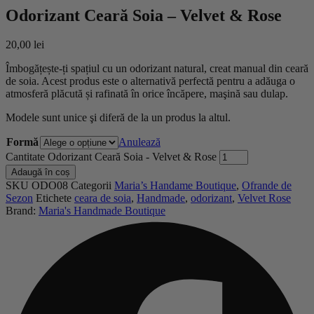
Odorizant Ceară Soia – Velvet & Rose
20,00
lei
Îmbogățește-ți spațiul cu un odorizant natural, creat manual din ceară
de soia. Acest produs este o alternativă perfectă pentru a adăuga o
atmosferă plăcută și rafinată în orice încăpere, maşină sau dulap.
Modele sunt unice şi diferă de la un produs la altul.
Formă
Anulează
Cantitate Odorizant Ceară Soia - Velvet & Rose
Adaugă în coș
SKU
ODO08
Categorii
Maria’s Handame Boutique
,
Ofrande de
Sezon
Etichete
ceara de soia
,
Handmade
,
odorizant
,
Velvet Rose
Brand:
Maria's Handmade Boutique