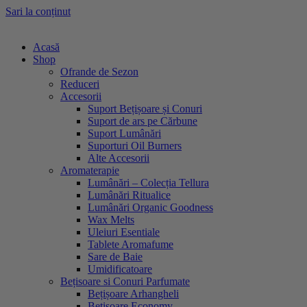
Sari la conținut
Acasă
Shop
Ofrande de Sezon
Reduceri
Accesorii
Suport Bețișoare și Conuri
Suport de ars pe Cărbune
Suport Lumânări
Suporturi Oil Burners
Alte Accesorii
Aromaterapie
Lumânări – Colecția Tellura
Lumânări Ritualice
Lumânări Organic Goodness
Wax Melts
Uleiuri Esentiale
Tablete Aromafume
Sare de Baie
Umidificatoare
Bețisoare si Conuri Parfumate
Bețișoare Arhangheli
Bețișoare Economy