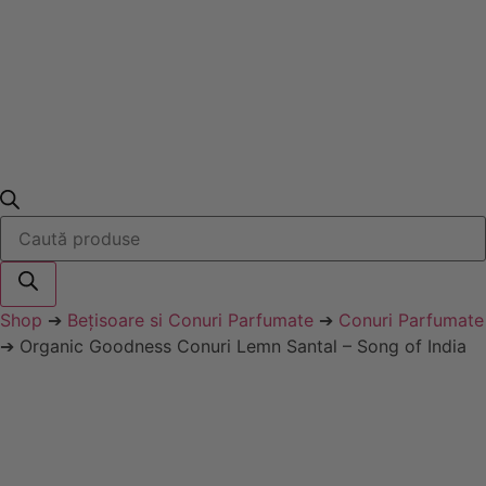
Products
search
Shop
➔
Bețisoare si Conuri Parfumate
➔
Conuri Parfumate
➔ Organic Goodness Conuri Lemn Santal – Song of India