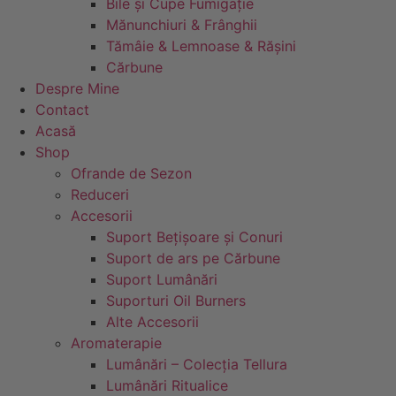
Bile și Cupe Fumigație
Mănunchiuri & Frânghii
Tămâie & Lemnoase & Rășini
Cărbune
Despre Mine
Contact
Acasă
Shop
Ofrande de Sezon
Reduceri
Accesorii
Suport Bețișoare și Conuri
Suport de ars pe Cărbune
Suport Lumânări
Suporturi Oil Burners
Alte Accesorii
Aromaterapie
Lumânări – Colecția Tellura
Lumânări Ritualice