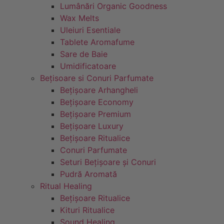
Lumânări Organic Goodness
Wax Melts
Uleiuri Esentiale
Tablete Aromafume
Sare de Baie
Umidificatoare
Bețisoare si Conuri Parfumate
Bețișoare Arhangheli
Bețișoare Economy
Bețișoare Premium
Bețișoare Luxury
Bețișoare Ritualice
Conuri Parfumate
Seturi Bețișoare și Conuri
Pudră Aromată
Ritual Healing
Bețișoare Ritualice
Kituri Ritualice
Sound Healing