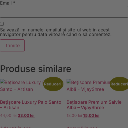
Email
*
Salvează-mi numele, emailul și site-ul web în acest
navigator pentru data viitoare când o să comentez.
Produse similare
Reduceri!
Reduceri
Bețișoare Luxury Palo Santo
Bețisoare Premium Salvie
– Artisan
Albă – VijayShree
Prețul
Prețul
Prețul
Prețul
44,00
lei
33,00
lei
18,00
lei
15,00
lei
inițial
curent
inițial
curent
a
este:
a
este: