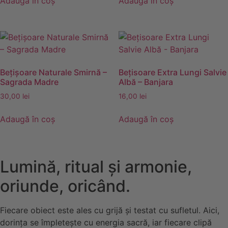
Adaugă în coș
Adaugă în coș
fost:
33,00 lei.
fost:
15,00 lei.
44,00 lei.
18,00 lei.
Bețișoare Naturale Smirnă –
Bețisoare Extra Lungi Salvie
Sagrada Madre
Albă – Banjara
30,00
lei
16,00
lei
Adaugă în coș
Adaugă în coș
Lumină, ritual și armonie,
oriunde, oricând.
Fiecare obiect este ales cu grijă și testat cu sufletul. Aici,
dorința se împletește cu energia sacră, iar fiecare clipă