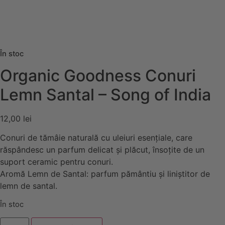
În stoc
Organic Goodness Conuri
Lemn Santal – Song of India
12,00
lei
Conuri de tămâie naturală cu uleiuri esențiale, care
răspândesc un parfum delicat și plăcut, însoțite de un
suport ceramic pentru conuri.
Aromă Lemn de Santal: parfum pământiu și liniștitor de
lemn de santal.
În stoc
Cantitate