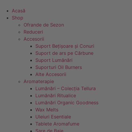
Sari
la
Acasă
conținut
Shop
Ofrande de Sezon
Reduceri
Accesorii
Suport Bețișoare și Conuri
Suport de ars pe Cărbune
Suport Lumânări
Suporturi Oil Burners
Alte Accesorii
Aromaterapie
Lumânări – Colecția Tellura
Lumânări Ritualice
Lumânări Organic Goodness
Wax Melts
Uleiuri Esentiale
Tablete Aromafume
Sare de Baie