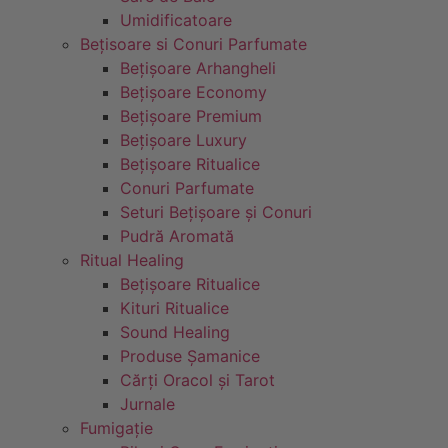
Umidificatoare
Bețisoare si Conuri Parfumate
Bețișoare Arhangheli
Bețișoare Economy
Bețișoare Premium
Bețișoare Luxury
Bețișoare Ritualice
Conuri Parfumate
Seturi Bețișoare și Conuri
Pudră Aromată
Ritual Healing
Bețișoare Ritualice
Kituri Ritualice
Sound Healing
Produse Șamanice
Cărți Oracol și Tarot
Jurnale
Fumigație