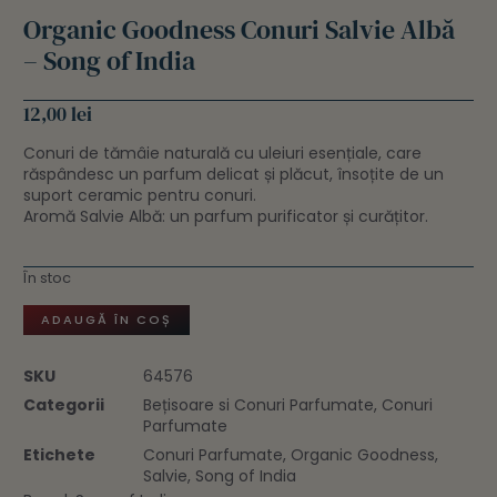
Organic Goodness Conuri Salvie Albă
– Song of India
12,00
lei
Conuri de tămâie naturală cu uleiuri esențiale, care
răspândesc un parfum delicat și plăcut, însoțite de un
suport ceramic pentru conuri.
Aromă Salvie Albă: un parfum purificator și curățitor.
În stoc
ADAUGĂ ÎN COȘ
SKU
64576
Categorii
Bețisoare si Conuri Parfumate
,
Conuri
Parfumate
Etichete
Conuri Parfumate
,
Organic Goodness
,
Salvie
,
Song of India