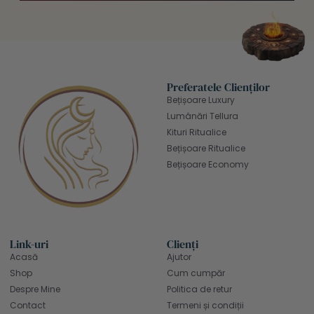
Preferatele Clienților
Bețișoare Luxury
Lumânări Tellura
Kituri Ritualice
Bețișoare Ritualice
Bețișoare Economy
Link-uri
Clienți
Acasă
Ajutor
Shop
Cum cumpăr
Despre Mine
Politica de retur
Contact
Termeni și condiții