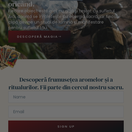
oricând.
Fiecare obiect este ales cu grijă și testat cu sufletul.
Aici, dorința se împletește cu energia sacră, iar fiecare
clipă devine un ritual de lumină și manifestare
pentru sufletul tău.
DESCOPERĂ MAGIA
Descoperă frumusețea aromelor și a
ritualurilor. Fii parte din cercul nostru sacru.
SIGN UP