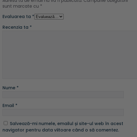
Adresa ta de email nu va fi publicată.
Câmpurile obligatorii
sunt marcate cu
*
Evaluarea ta
*
Recenzia ta
*
Nume
*
Email
*
Salvează-mi numele, emailul și site-ul web în acest
navigator pentru data viitoare când o să comentez.