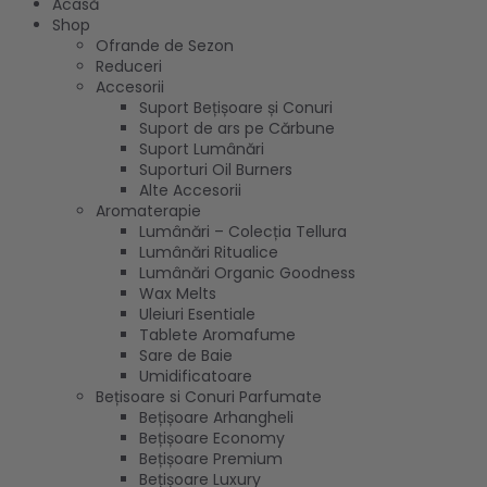
Acasă
Shop
Ofrande de Sezon
Reduceri
Accesorii
Suport Bețișoare și Conuri
Suport de ars pe Cărbune
Suport Lumânări
Suporturi Oil Burners
Alte Accesorii
Aromaterapie
Lumânări – Colecția Tellura
Lumânări Ritualice
Lumânări Organic Goodness
Wax Melts
Uleiuri Esentiale
Tablete Aromafume
Sare de Baie
Umidificatoare
Bețisoare si Conuri Parfumate
Bețișoare Arhangheli
Bețișoare Economy
Bețișoare Premium
Bețișoare Luxury