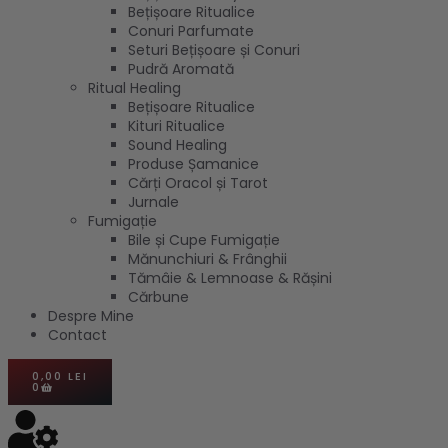
Bețișoare Ritualice
Conuri Parfumate
Seturi Bețișoare și Conuri
Pudră Aromată
Ritual Healing
Bețișoare Ritualice
Kituri Ritualice
Sound Healing
Produse Șamanice
Cărți Oracol și Tarot
Jurnale
Fumigație
Bile și Cupe Fumigație
Mănunchiuri & Frânghii
Tămâie & Lemnoase & Rășini
Cărbune
Despre Mine
Contact
0,00
LEI
0