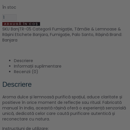
În stoc
ADAUGĂ ÎN COȘ
SKU
BanjTR-05
Categorii
Fumigație
,
Tămâie & Lemnoase &
Rășini
Etichete
Banjara
,
Fumigație
,
Palo Santo
,
Rășină
Brand:
Banjara
Descriere
Informații suplimentare
Recenzii (0)
Descriere
Aroma dulce și lemnoasă purifică spațiul, aduce claritate și
positieve în orice moment de reflecție sau ritual.
Fabricată
manual în India, această rășină oferă o experiență senzorială
unică, dedicată celor care caută purificare autentică și
reconectare cu natura.
Instrucțiuni de utilizare: