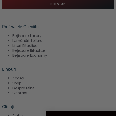
SIGN UP
Preferatele Clienților
Bețișoare Luxury
Lumânări Tellura
Kituri Ritualice
Bețișoare Ritualice
Bețișoare Economy
Link-uri
Acasă
Shop
Despre Mine
Contact
Clienți
Ajutor