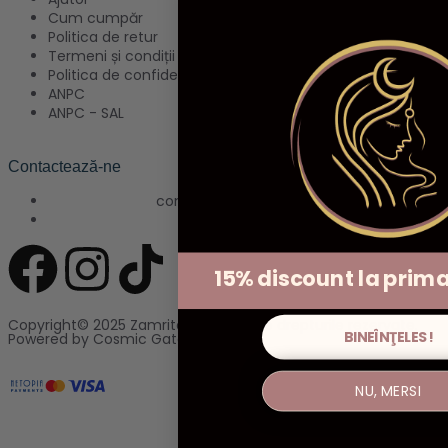
Cum cumpăr
Politica de retur
Termeni și condiții
Politica de confidențialitate
ANPC
ANPC - SAL
Contactează-ne
contact@zamritashop.ro
+40 771 666 898
15% discount la pri
Copyright© 2025 Zamrita Shop, Toate drepturile rezervate.
BINEÎNŢELES!
Powered by Cosmic Gate.
NU, MERSI