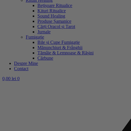
Ritual Healing
Bețișoare Ritualice
Kituri Ritualice
Sound Healing
Produse Șamanice
Cărți Oracol și Tarot
Jurnale
Fumigație
Bile și Cupe Fumigație
Mănunchiuri & Frânghii
Tămâie & Lemnoase & Rășini
Cărbune
Despre Mine
Contact
0,00
lei
0