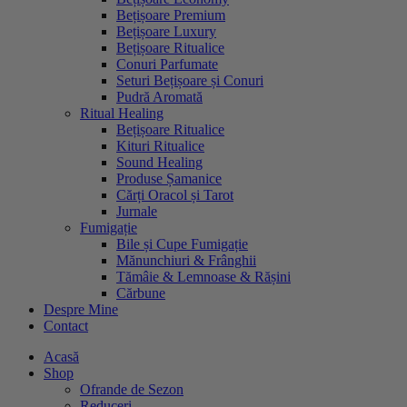
Bețișoare Premium
Bețișoare Luxury
Bețișoare Ritualice
Conuri Parfumate
Seturi Bețișoare și Conuri
Pudră Aromată
Ritual Healing
Bețișoare Ritualice
Kituri Ritualice
Sound Healing
Produse Șamanice
Cărți Oracol și Tarot
Jurnale
Fumigație
Bile și Cupe Fumigație
Mănunchiuri & Frânghii
Tămâie & Lemnoase & Rășini
Cărbune
Despre Mine
Contact
Acasă
Shop
Ofrande de Sezon
Reduceri