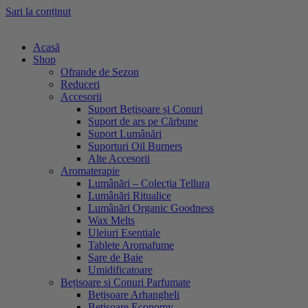
Sari la conținut
Acasă
Shop
Ofrande de Sezon
Reduceri
Accesorii
Suport Bețișoare și Conuri
Suport de ars pe Cărbune
Suport Lumânări
Suporturi Oil Burners
Alte Accesorii
Aromaterapie
Lumânări – Colecția Tellura
Lumânări Ritualice
Lumânări Organic Goodness
Wax Melts
Uleiuri Esentiale
Tablete Aromafume
Sare de Baie
Umidificatoare
Bețisoare si Conuri Parfumate
Bețișoare Arhangheli
Bețișoare Economy