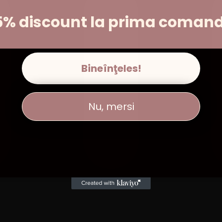
5% discount la prima coman
Bineînţeles!
Nu, mersi