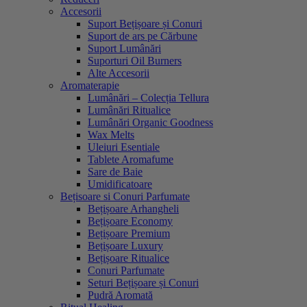
Accesorii
Suport Bețișoare și Conuri
Suport de ars pe Cărbune
Suport Lumânări
Suporturi Oil Burners
Alte Accesorii
Aromaterapie
Lumânări – Colecția Tellura
Lumânări Ritualice
Lumânări Organic Goodness
Wax Melts
Uleiuri Esentiale
Tablete Aromafume
Sare de Baie
Umidificatoare
Bețisoare si Conuri Parfumate
Bețișoare Arhangheli
Bețișoare Economy
Bețișoare Premium
Bețișoare Luxury
Bețișoare Ritualice
Conuri Parfumate
Seturi Bețișoare și Conuri
Pudră Aromată