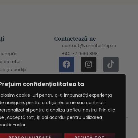
ți
Contactează-ne
contact@zamritashop.ro
cumpăr
+40 771 666 898
ca de retur
i și condiții
ca de
Prețuim confidențialitatea ta
ențialitate
Folosim cookie-uri pentru a-ți îmbunătăți experiența
- SAL
de navigare, pentru a afișa reclame sau conținut
personalizat și pentru a analiza traficul nostru. Prin clic
pe „Acceptă tot”, îți dai acordul pentru utilizarea
cookie-urilor.
Politica Cookie
PERSONALIZEAZĂ
REFUZĂ TOT