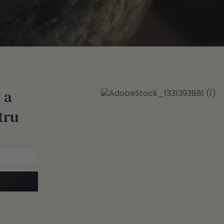
 a
tru