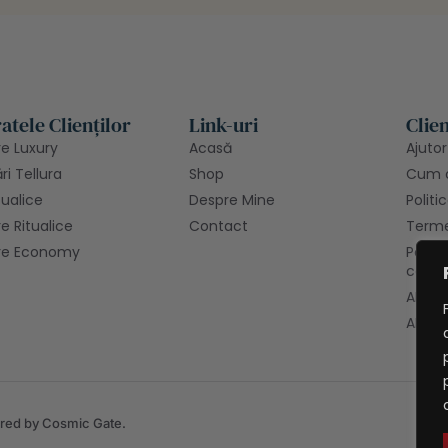
atele Clienților
Link-uri
Clien
re Luxury
Acasă
Ajutor
i Tellura
Shop
Cum 
itualice
Despre Mine
Politi
e Ritualice
Contact
Termen
are Economy
Politi
confid
ANPC
ANPC 
ered by Cosmic Gate.