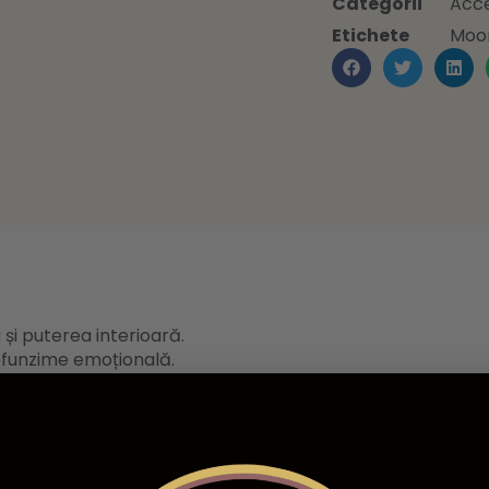
Categorii
Acce
Etichete
Moo
 și puterea interioară.
rofunzime emoțională.