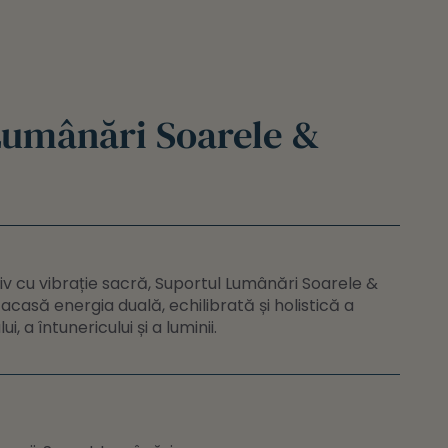
Lumânări Soarele &
v cu vibrație sacră, Suportul Lumânări Soarele &
acasă energia duală, echilibrată și holistică a
i, a întunericului și a luminii.