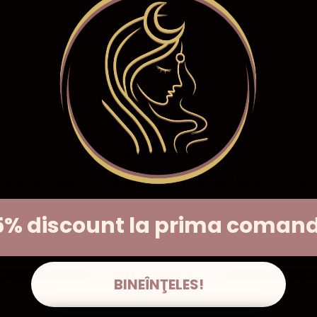
ișoare Clasic – 7 Chakre
Suport Bețișoare Ceram
10,00
lei
44,00
lei
5% discount la prima coman
ADAUGĂ ÎN COȘ
ADAUGĂ ÎN CO
BINEÎNŢELES!