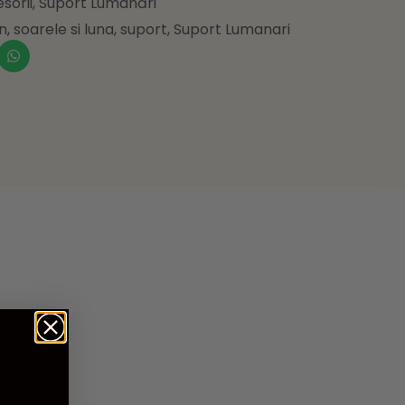
sorii
,
Suport Lumânări
n
,
soarele si luna
,
suport
,
Suport Lumanari