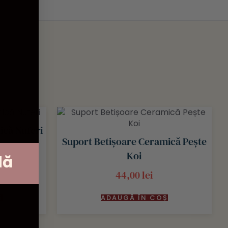
ică Nuferi
Suport Betișoare Ceramică Pește
Koi
dă
44,00
lei
Ș
ADAUGĂ ÎN COȘ