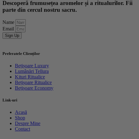
Descoperă frumusețea aromelor și a ritualurilor. Fii
parte din cercul nostru sacru.
Name
Email
Sign Up
Preferatele Clienților
Bețișoare Luxury
Lumânări Tellura
Kituri Ritualice
Bețișoare Ritualice
Bețișoare Economy
Link-uri
Acasă
Shop
Despre Mine
Contact