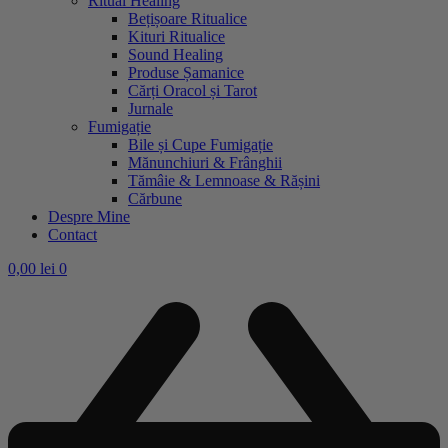
Ritual Healing
Bețișoare Ritualice
Kituri Ritualice
Sound Healing
Produse Șamanice
Cărți Oracol și Tarot
Jurnale
Fumigație
Bile și Cupe Fumigație
Mănunchiuri & Frânghii
Tămâie & Lemnoase & Rășini
Cărbune
Despre Mine
Contact
0,00
lei
0