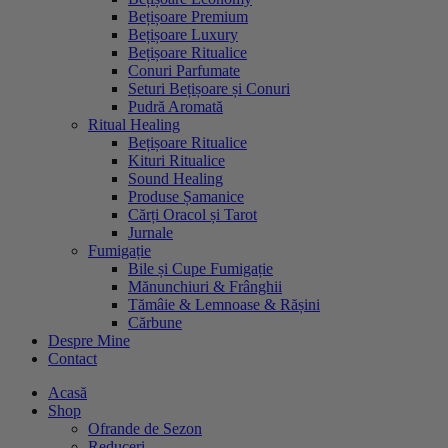
Bețișoare Premium
Bețișoare Luxury
Bețișoare Ritualice
Conuri Parfumate
Seturi Bețișoare și Conuri
Pudră Aromată
Ritual Healing
Bețișoare Ritualice
Kituri Ritualice
Sound Healing
Produse Șamanice
Cărți Oracol și Tarot
Jurnale
Fumigație
Bile și Cupe Fumigație
Mănunchiuri & Frânghii
Tămâie & Lemnoase & Rășini
Cărbune
Despre Mine
Contact
Acasă
Shop
Ofrande de Sezon
Reduceri