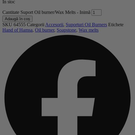
În stoc
Cantitate Suport Oil burner/Wax Melts - Inimă
Adaugă în coș
SKU
64555
Categorii
Accesorii
,
Suporturi Oil Burners
Etichete
Hand of Hamsa
,
Oil burner
,
Soapstone
,
Wax melts