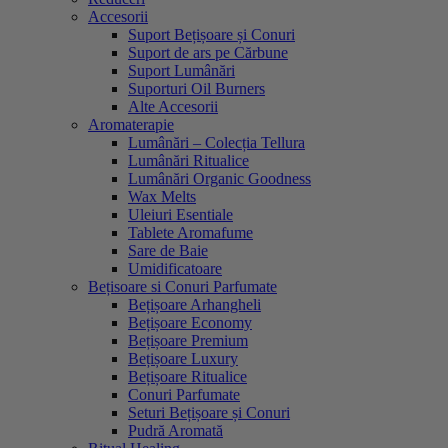
Accesorii
Suport Bețișoare și Conuri
Suport de ars pe Cărbune
Suport Lumânări
Suporturi Oil Burners
Alte Accesorii
Aromaterapie
Lumânări – Colecția Tellura
Lumânări Ritualice
Lumânări Organic Goodness
Wax Melts
Uleiuri Esentiale
Tablete Aromafume
Sare de Baie
Umidificatoare
Bețisoare si Conuri Parfumate
Bețișoare Arhangheli
Bețișoare Economy
Bețișoare Premium
Bețișoare Luxury
Bețișoare Ritualice
Conuri Parfumate
Seturi Bețișoare și Conuri
Pudră Aromată