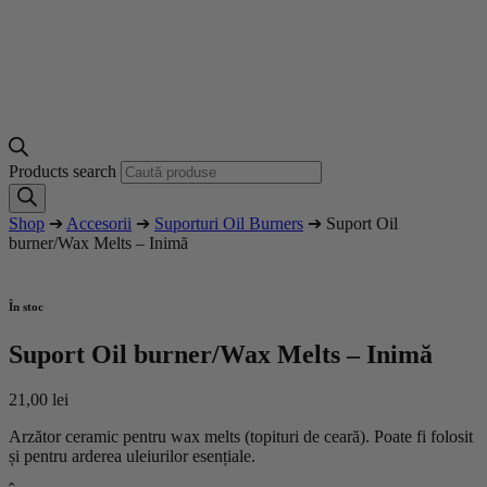
Products search
Shop
➔
Accesorii
➔
Suporturi Oil Burners
➔ Suport Oil
burner/Wax Melts – Inimă
În stoc
Suport Oil burner/Wax Melts – Inimă
21,00
lei
Arzător ceramic pentru wax melts (topituri de ceară). Poate fi folosit
și pentru arderea uleiurilor esențiale.