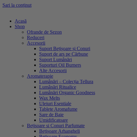
Sari la conținut
Acasă
Shop
Ofrande de Sezon
Reduceri
Accesorii
Suport Bețișoare și Conuri
Suport de ars pe Cărbune
Suport Lumânări
Suporturi Oil Burners
Alte Accesorii
Aromaterapie
Lumânări – Colecția Tellura
Lumânări Ritualice
Lumânări Organic Goodness
Wax Melts
Uleiuri Esentiale
Tablete Aromafume
Sare de Baie
Umidificatoare
Bețisoare si Conuri Parfumate
Bețișoare Arhangheli
Bețișoare Economy