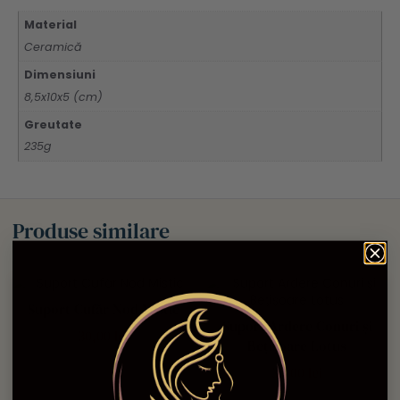
Material
Ceramică
Dimensiuni
8,5x10x5 (cm)
Greutate
235g
Produse similare
Suport Cufăr Nod Mistic
Suport Ardere Conuri şi
30,00
lei
Bețișoare Lotus
30,00
lei