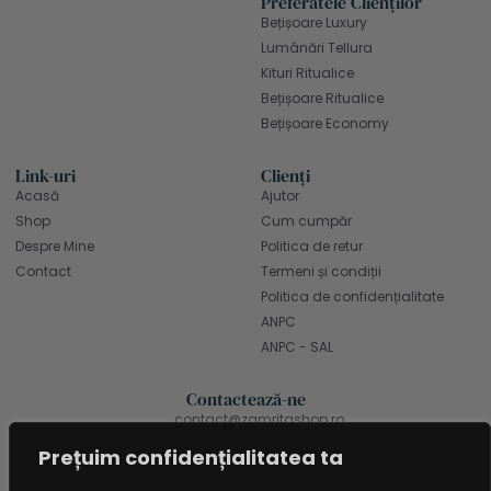
Preferatele Clienților
Bețișoare Luxury
Lumânări Tellura
Kituri Ritualice
Bețișoare Ritualice
Bețișoare Economy
Link-uri
Clienți
Acasă
Ajutor
Shop
Cum cumpăr
Despre Mine
Politica de retur
Contact
Termeni și condiții
Politica de confidențialitate
ANPC
ANPC - SAL
Contactează-ne
contact@zamritashop.ro
+40 771 666 898
Prețuim confidențialitatea ta