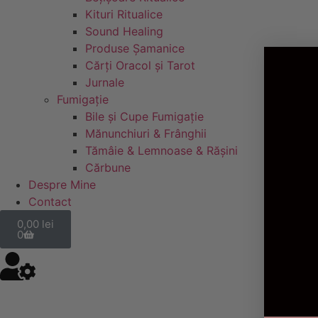
Kituri Ritualice
Sound Healing
Produse Șamanice
Cărți Oracol și Tarot
Jurnale
Fumigație
Bile și Cupe Fumigație
Mănunchiuri & Frânghii
Tămâie & Lemnoase & Rășini
Cărbune
Despre Mine
Contact
0,00
lei
0