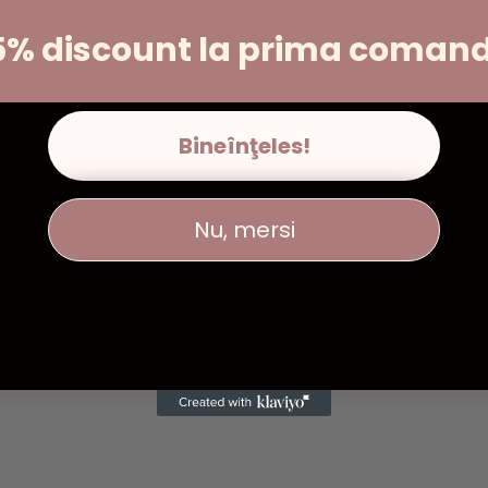
5% discount la prima coman
Bineînţeles!
Nu, mersi