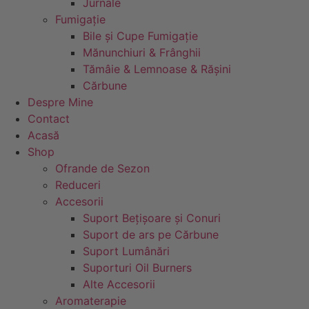
Jurnale
Fumigație
Bile și Cupe Fumigație
Mănunchiuri & Frânghii
Tămâie & Lemnoase & Rășini
Cărbune
Despre Mine
Contact
Acasă
Shop
Ofrande de Sezon
Reduceri
Accesorii
Suport Bețișoare și Conuri
Suport de ars pe Cărbune
Suport Lumânări
Suporturi Oil Burners
Alte Accesorii
Aromaterapie