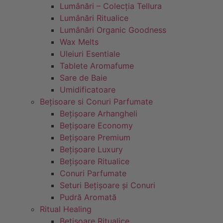
Lumânări – Colecția Tellura
Lumânări Ritualice
Lumânări Organic Goodness
Wax Melts
Uleiuri Esentiale
Tablete Aromafume
Sare de Baie
Umidificatoare
Bețisoare si Conuri Parfumate
Bețișoare Arhangheli
Bețișoare Economy
Bețișoare Premium
Bețișoare Luxury
Bețișoare Ritualice
Conuri Parfumate
Seturi Bețișoare și Conuri
Pudră Aromată
Ritual Healing
Bețișoare Ritualice