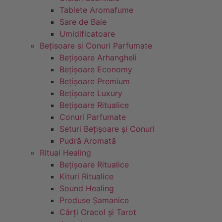
Tablete Aromafume
Sare de Baie
Umidificatoare
Bețisoare si Conuri Parfumate
Bețișoare Arhangheli
Bețișoare Economy
Bețișoare Premium
Bețișoare Luxury
Bețișoare Ritualice
Conuri Parfumate
Seturi Bețișoare și Conuri
Pudră Aromată
Ritual Healing
Bețișoare Ritualice
Kituri Ritualice
Sound Healing
Produse Șamanice
Cărți Oracol și Tarot