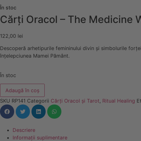
În stoc
Cărţi Oracol – The Medicine
122,00
lei
Descoperă arhetipurile femininului divin și simbolurile forței l
înțelepciunea Mamei Pământ.
În stoc
Adaugă în coș
SKU
RP141
Categorii
Cărți Oracol și Tarot
,
Ritual Healing
E
Descriere
Informații suplimentare