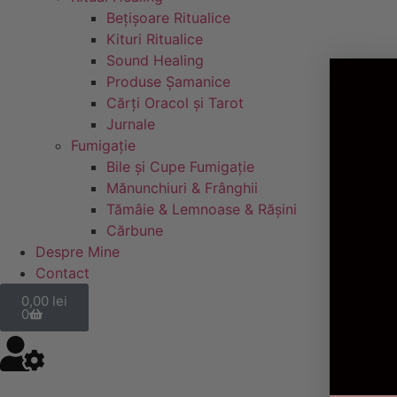
Bețișoare Ritualice
Kituri Ritualice
Sound Healing
Produse Șamanice
Cărți Oracol și Tarot
Jurnale
Fumigație
Bile și Cupe Fumigație
Mănunchiuri & Frânghii
Tămâie & Lemnoase & Rășini
Cărbune
Despre Mine
Contact
0,00
lei
0