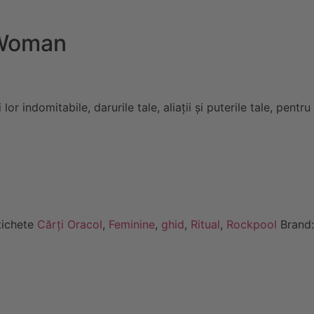
 Woman
or indomitabile, darurile tale, aliații și puterile tale, pentru
tichete
Cărți Oracol
,
Feminine
,
ghid
,
Ritual
,
Rockpool
Brand