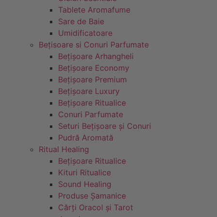
Tablete Aromafume
Sare de Baie
Umidificatoare
Bețisoare si Conuri Parfumate
Bețișoare Arhangheli
Bețișoare Economy
Bețișoare Premium
Bețișoare Luxury
Bețișoare Ritualice
Conuri Parfumate
Seturi Bețișoare și Conuri
Pudră Aromată
Ritual Healing
Bețișoare Ritualice
Kituri Ritualice
Sound Healing
Produse Șamanice
Cărți Oracol și Tarot