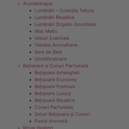
Aromaterapie
Lumânări – Colecția Tellura
Lumânări Ritualice
Lumânări Organic Goodness
Wax Melts
Uleiuri Esentiale
Tablete Aromafume
Sare de Baie
Umidificatoare
Bețisoare si Conuri Parfumate
Bețișoare Arhangheli
Bețișoare Economy
Bețișoare Premium
Bețișoare Luxury
Bețișoare Ritualice
Conuri Parfumate
Seturi Bețișoare și Conuri
Pudră Aromată
Ritual Healing