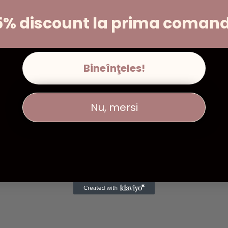
5% discount la prima coman
Bineînţeles!
Nu, mersi