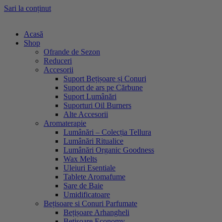
Sari la conținut
Acasă
Shop
Ofrande de Sezon
Reduceri
Accesorii
Suport Bețișoare și Conuri
Suport de ars pe Cărbune
Suport Lumânări
Suporturi Oil Burners
Alte Accesorii
Aromaterapie
Lumânări – Colecția Tellura
Lumânări Ritualice
Lumânări Organic Goodness
Wax Melts
Uleiuri Esentiale
Tablete Aromafume
Sare de Baie
Umidificatoare
Bețisoare si Conuri Parfumate
Bețișoare Arhangheli
Bețișoare Economy