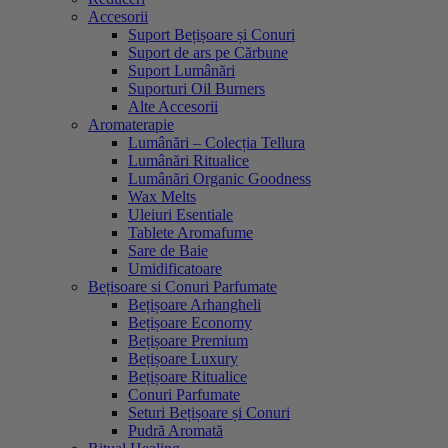
Accesorii
Suport Bețișoare și Conuri
Suport de ars pe Cărbune
Suport Lumânări
Suporturi Oil Burners
Alte Accesorii
Aromaterapie
Lumânări – Colecția Tellura
Lumânări Ritualice
Lumânări Organic Goodness
Wax Melts
Uleiuri Esentiale
Tablete Aromafume
Sare de Baie
Umidificatoare
Bețisoare si Conuri Parfumate
Bețișoare Arhangheli
Bețișoare Economy
Bețișoare Premium
Bețișoare Luxury
Bețișoare Ritualice
Conuri Parfumate
Seturi Bețișoare și Conuri
Pudră Aromată