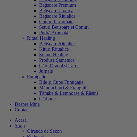
Bețișoare Premium
Bețișoare Luxury
Bețișoare Ritualice
Conuri Parfumate
Seturi Bețișoare și Conuri
Pudră Aromată
Ritual Healing
Bețișoare Ritualice
Kituri Ritualice
Sound Healing
Produse Șamanice
Cărți Oracol și Tarot
Jurnale
Fumigație
Bile și Cupe Fumigație
Mănunchiuri & Frânghii
Tămâie & Lemnoase & Rășini
Cărbune
Despre Mine
Contact
Acasă
Shop
Ofrande de Sezon
Reduceri