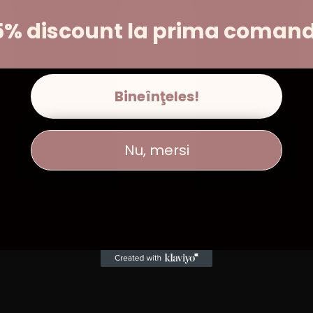
5% discount la prima coman
Bineînţeles!
Nu, mersi