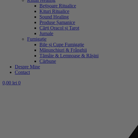
Ritual Healing
Bețișoare Ritualice
Kituri Ritualice
Sound Healing
Produse Șamanice
Cărți Oracol și Tarot
Jurnale
Fumigație
Bile și Cupe Fumigație
Mănunchiuri & Frânghii
Tămâie & Lemnoase & Rășini
Cărbune
Despre Mine
Contact
0,00
lei
0