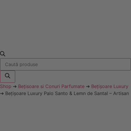
Products
search
Shop
➔
Bețisoare si Conuri Parfumate
➔
Bețișoare Luxury
➔ Bețișoare Luxury Palo Santo & Lemn de Santal – Artisan