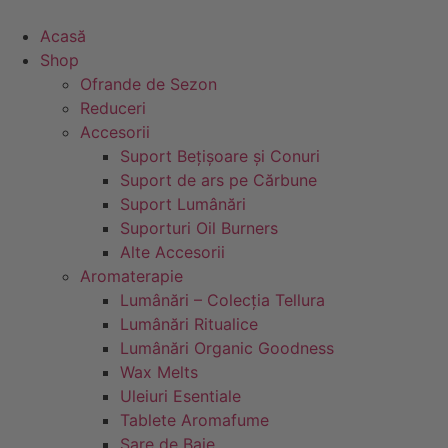
Sari
la
Acasă
conținut
Shop
Ofrande de Sezon
Reduceri
Accesorii
Suport Bețișoare și Conuri
Suport de ars pe Cărbune
Suport Lumânări
Suporturi Oil Burners
Alte Accesorii
Aromaterapie
Lumânări – Colecția Tellura
Lumânări Ritualice
Lumânări Organic Goodness
Wax Melts
Uleiuri Esentiale
Tablete Aromafume
Sare de Baie