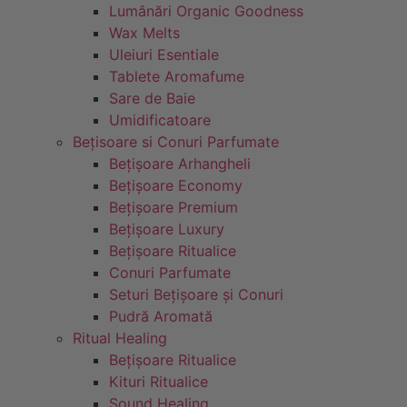
Lumânări Organic Goodness
Wax Melts
Uleiuri Esentiale
Tablete Aromafume
Sare de Baie
Umidificatoare
Bețisoare si Conuri Parfumate
Bețișoare Arhangheli
Bețișoare Economy
Bețișoare Premium
Bețișoare Luxury
Bețișoare Ritualice
Conuri Parfumate
Seturi Bețișoare și Conuri
Pudră Aromată
Ritual Healing
Bețișoare Ritualice
Kituri Ritualice
Sound Healing