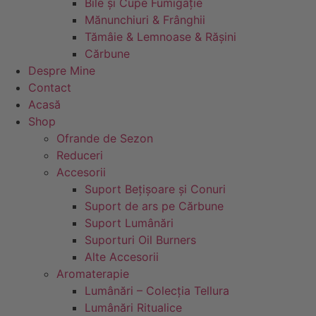
Bile și Cupe Fumigație
Mănunchiuri & Frânghii
Tămâie & Lemnoase & Rășini
Cărbune
Despre Mine
Contact
Acasă
Shop
Ofrande de Sezon
Reduceri
Accesorii
Suport Bețișoare și Conuri
Suport de ars pe Cărbune
Suport Lumânări
Suporturi Oil Burners
Alte Accesorii
Aromaterapie
Lumânări – Colecția Tellura
Lumânări Ritualice