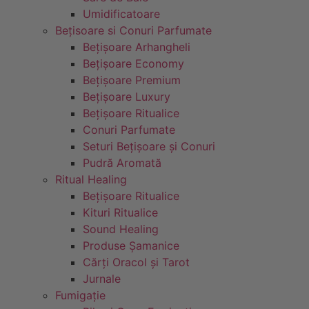
Umidificatoare
Bețisoare si Conuri Parfumate
Bețișoare Arhangheli
Bețișoare Economy
Bețișoare Premium
Bețișoare Luxury
Bețișoare Ritualice
Conuri Parfumate
Seturi Bețișoare și Conuri
Pudră Aromată
Ritual Healing
Bețișoare Ritualice
Kituri Ritualice
Sound Healing
Produse Șamanice
Cărți Oracol și Tarot
Jurnale
Fumigație