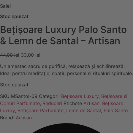
Sale!
Stoc epuizat
Bețișoare Luxury Palo Santo
& Lemn de Santal – Artisan
Prețul
Prețul
44,00
lei
33,00
lei
inițial
curent
Un amestec sacru ce purifică, relaxează și echilibrează.
a
este:
Ideal pentru meditație, spațiu personal și ritualuri spirituale.
fost:
33,00 lei.
44,00 lei.
Stoc epuizat
SKU
MSantol-09
Categorii
Bețișoare Luxury
,
Bețisoare si
Conuri Parfumate
,
Reduceri
Etichete
Artisan
,
Bețișoare
Luxury
,
Bețișoare Parfumate
,
Lemn de Santal
,
Palo Santo
Brand:
Artisan