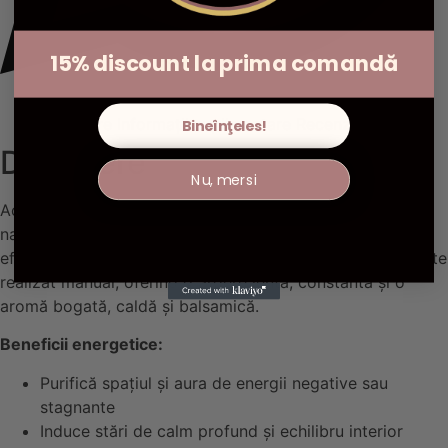
15% discount la prima comandă
Descriere
Informații suplimentare
Recenzii (0)
Bineînţeles!
Descriere
Nu, mersi
Acest produs îmbină două dintre cele mai sacre esențe
naturale: Palo Santo și Lemnul de Santal, renumite pentru
efectele liniștitoare, profund spirituale. Fiecare bețișor este
realizat manual, oferind o ardere lentă, constantă și o
aromă bogată, caldă și balsamică.
Beneficii energetice:
Purifică spațiul și aura de energii negative sau
stagnante
Induce stări de calm profund și echilibru interior