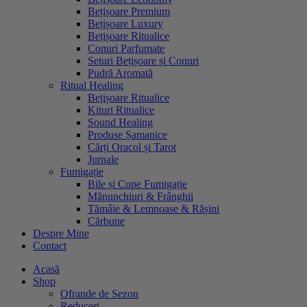
Bețișoare Premium
Bețișoare Luxury
Bețișoare Ritualice
Conuri Parfumate
Seturi Bețișoare și Conuri
Pudră Aromată
Ritual Healing
Bețișoare Ritualice
Kituri Ritualice
Sound Healing
Produse Șamanice
Cărți Oracol și Tarot
Jurnale
Fumigație
Bile și Cupe Fumigație
Mănunchiuri & Frânghii
Tămâie & Lemnoase & Rășini
Cărbune
Despre Mine
Contact
Acasă
Shop
Ofrande de Sezon
Reduceri