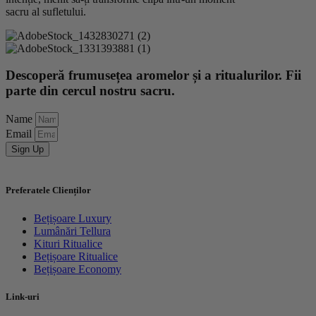
sacru al sufletului.
Descoperă frumusețea aromelor și a ritualurilor. Fii
parte din cercul nostru sacru.
Name
Email
Sign Up
Preferatele Clienților
Bețișoare Luxury
Lumânări Tellura
Kituri Ritualice
Bețișoare Ritualice
Bețișoare Economy
Link-uri