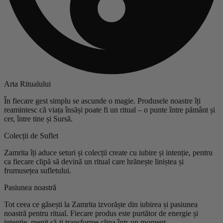
Arta Ritualului
În fiecare gest simplu se ascunde o magie. Produsele noastre îți
reamintesc că viața însăși poate fi un ritual – o punte între pământ și
cer, între tine și Sursă.
Colecții de Suflet
Zamrita îți aduce seturi și colecții create cu iubire și intenție, pentru
ca fiecare clipă să devină un ritual care hrănește liniștea și
frumusețea sufletului.
Pasiunea noastră
Tot ceea ce găsești la Zamrita izvorăște din iubirea și pasiunea
noastră pentru ritual. Fiecare produs este purtător de energie și
intenție, menit să-ți transforme clipa într-un moment