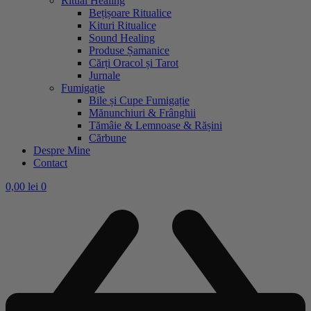
Ritual Healing
Bețișoare Ritualice
Kituri Ritualice
Sound Healing
Produse Șamanice
Cărți Oracol și Tarot
Jurnale
Fumigație
Bile și Cupe Fumigație
Mănunchiuri & Frânghii
Tămâie & Lemnoase & Rășini
Cărbune
Despre Mine
Contact
0,00
lei
0