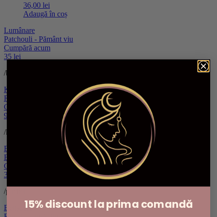
36,00
lei
Adaugă în coș
Lumânare
Patchouli - Pământ viu
Cumpără acum
35 lei
/bucată
Kit
Ritual Prosperitate
Cumpără acum
90 lei
/kit
Bețișoare
Botanice Magnolie
Cumpără acum
30 lei
/pachet
15% discount la prima comandă
Bețișoare
Ritual – Lună Plină