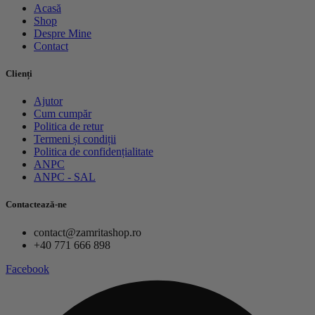
Acasă
Shop
Despre Mine
Contact
Clienți
Ajutor
Cum cumpăr
Politica de retur
Termeni și condiții
Politica de confidențialitate
ANPC
ANPC - SAL
Contactează-ne
contact@zamritashop.ro
+40 771 666 898
Facebook