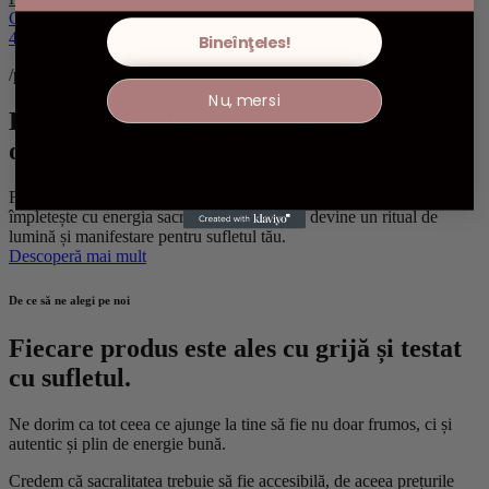
Cumpără acum
40 lei
Bineînţeles!
/pachet
Nu, mersi
Lumină, ritual și armonie, oriunde,
oricând.
Fiecare obiect este ales cu grijă și testat cu sufletul. Aici, dorința se
împletește cu energia sacră, iar fiecare clipă devine un ritual de
lumină și manifestare pentru sufletul tău.
Descoperă mai mult
De ce să ne alegi pe noi
Fiecare produs este ales cu grijă și testat
cu sufletul.
Ne dorim ca tot ceea ce ajunge la tine să fie nu doar frumos, ci și
autentic și plin de energie bună.
Credem că sacralitatea trebuie să fie accesibilă, de aceea prețurile