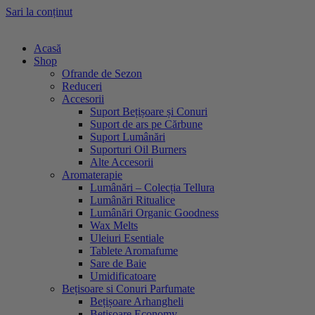
Sari la conținut
Acasă
Shop
Ofrande de Sezon
Reduceri
Accesorii
Suport Bețișoare și Conuri
Suport de ars pe Cărbune
Suport Lumânări
Suporturi Oil Burners
Alte Accesorii
Aromaterapie
Lumânări – Colecția Tellura
Lumânări Ritualice
Lumânări Organic Goodness
Wax Melts
Uleiuri Esentiale
Tablete Aromafume
Sare de Baie
Umidificatoare
Bețisoare si Conuri Parfumate
Bețișoare Arhangheli
Bețișoare Economy