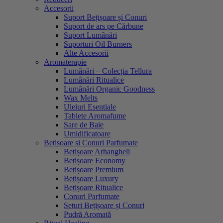
Accesorii
Suport Bețișoare și Conuri
Suport de ars pe Cărbune
Suport Lumânări
Suporturi Oil Burners
Alte Accesorii
Aromaterapie
Lumânări – Colecția Tellura
Lumânări Ritualice
Lumânări Organic Goodness
Wax Melts
Uleiuri Esentiale
Tablete Aromafume
Sare de Baie
Umidificatoare
Bețisoare si Conuri Parfumate
Bețișoare Arhangheli
Bețișoare Economy
Bețișoare Premium
Bețișoare Luxury
Bețișoare Ritualice
Conuri Parfumate
Seturi Bețișoare și Conuri
Pudră Aromată